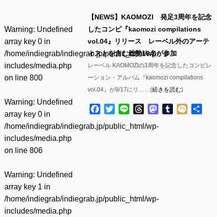
【NEWS】KAOMOZI 発足3周年を記念
Warning
: Undefined
したコンピ『kaomozi compilations
array key 0 in
vol.04』リリース レーベル外のアーテ
/home/indiegrab/indiegrab.jp/public_html/wp-
ィストを含む総勢16名が参加
includes/media.php
レーベル KAOMOZIの3周年を記念したコンピレ
on line
800
ーション・アルバム『kaomozi compilations
vol.04』が9/17にリ……(
続きを読む
)
Warning
: Undefined
Facebook
Twitter
Line
Threads
Mastodon
Tumblr
Mixi
共
array key 0 in
有
/home/indiegrab/indiegrab.jp/public_html/wp-
includes/media.php
on line
806
Warning
: Undefined
array key 1 in
/home/indiegrab/indiegrab.jp/public_html/wp-
includes/media.php