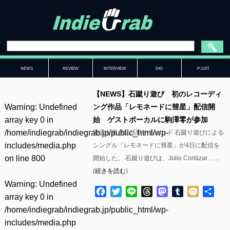
NEWS
REVIEW
INTERVIEW
DIG
P-LIST
【NEWS】石蹴り遊び 初のレコーディ
Warning
: Undefined
ング作品「レモネードに彗星」配信開
array key 0 in
始 ゲストボーカルに駒澤零が参加
/home/indiegrab/indiegrab.jp/public_html/wp-
東京を拠点に活動するバンド 石蹴り遊びによる
includes/media.php
シングル「レモネードに彗星」が4日に配信を
on line
800
開始した。 石蹴り遊びは、Julio Cortázar……
(
続きを読む
)
Warning
: Undefined
Facebook
Twitter
Line
Threads
Mastodon
Tumblr
Mixi
共
array key 0 in
有
/home/indiegrab/indiegrab.jp/public_html/wp-
includes/media.php