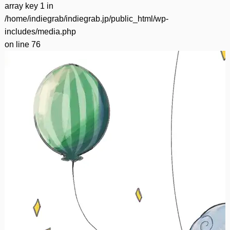
array key 1 in
/home/indiegrab/indiegrab.jp/public_html/wp-
includes/media.php
on line
76