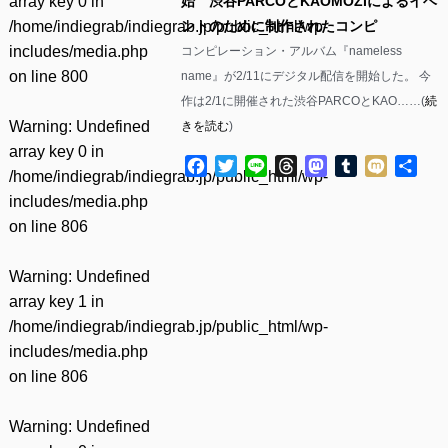
array key 0 in
始 渋谷PARCOとKAOMOZIによるイベ
/home/indiegrab/indiegrab.jp/public_html/wp-
ントのために制作されたコンピ
includes/media.php
コンピレーション・アルバム『nameless
on line
800
name』が2/11にデジタル配信を開始した。 今
作は2/1に開催された渋谷PARCOとKAO……(
続
Warning
: Undefined
きを読む
)
array key 0 in
Facebook
Twitter
Line
Threads
Mastodon
Tumblr
Mixi
共
/home/indiegrab/indiegrab.jp/public_html/wp-
有
includes/media.php
on line
806
Warning
: Undefined
array key 1 in
/home/indiegrab/indiegrab.jp/public_html/wp-
includes/media.php
on line
806
Warning
: Undefined