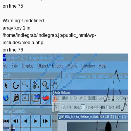
on line
75
Warning
: Undefined
array key 1 in
/home/indiegrab/indiegrab.jp/public_html/wp-
includes/media.php
on line
76