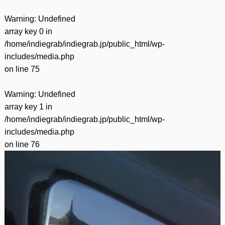
Warning
: Undefined
array key 0 in
/home/indiegrab/indiegrab.jp/public_html/wp-
includes/media.php
on line
75
Warning
: Undefined
array key 1 in
/home/indiegrab/indiegrab.jp/public_html/wp-
includes/media.php
on line
76