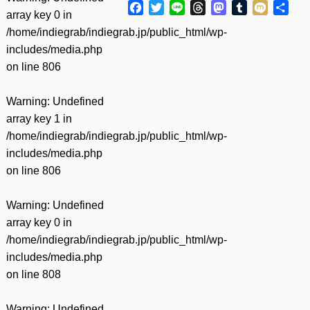
Facebook
Twitter
Line
Threads
Mastodon
Tumblr
Mixi
共
array key 0 in
有
/home/indiegrab/indiegrab.jp/public_html/wp-
includes/media.php
on line
806
Warning
: Undefined
array key 1 in
/home/indiegrab/indiegrab.jp/public_html/wp-
includes/media.php
on line
806
Warning
: Undefined
array key 0 in
/home/indiegrab/indiegrab.jp/public_html/wp-
includes/media.php
on line
808
Warning
: Undefined