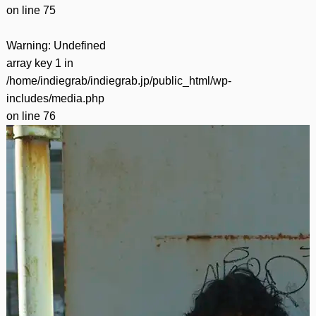
on line
75
Warning
: Undefined
array key 1 in
/home/indiegrab/indiegrab.jp/public_html/wp-
includes/media.php
on line
76