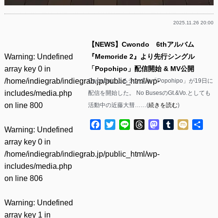
2025.11.26 20:00
【NEWS】Cwondo 6thアルバム
Warning
: Undefined
『Memoride 2』より先行シングル
array key 0 in
「Popohipo」配信開始 & MV公開
/home/indiegrab/indiegrab.jp/public_html/wp-
Cwondoによるシングル「Popohipo」が19日に
includes/media.php
配信を開始した。 No BusesのGt.&Vo.としても
on line
800
活動中の近藤大彗……(
続きを読む
)
Facebook
Twitter
Line
Threads
Mastodon
Tumblr
Mixi
共
Warning
: Undefined
有
array key 0 in
/home/indiegrab/indiegrab.jp/public_html/wp-
includes/media.php
on line
806
Warning
: Undefined
array key 1 in