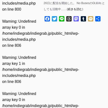
includes/media.php
26日に配信を開始した。 No BusesのGt.&Vo.と
on line
800
しても活動中……(
続きを読む
)
Facebook
Twitter
Line
Threads
Mastodon
Tumblr
Mixi
共
Warning
: Undefined
有
array key 0 in
/home/indiegrab/indiegrab.jp/public_html/wp-
includes/media.php
on line
806
Warning
: Undefined
array key 1 in
/home/indiegrab/indiegrab.jp/public_html/wp-
includes/media.php
on line
806
Warning
: Undefined
array key 0 in
/home/indiegrab/indiegrab.jp/public_html/wp-