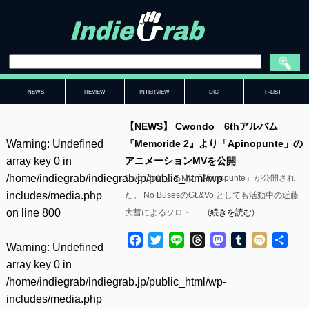
NEWS
REVIEW
INTERVIEW
DIG
P-LIST
【NEWS】 Cwondo 6thアルバム
Warning
: Undefined
『Memoride 2』より「Apinopunte」の
array key 0 in
アニメーションMVを公開
/home/indiegrab/indiegrab.jp/public_html/wp-
CwondoによるMV「Apinopunte」が公開され
includes/media.php
た。 No BusesのGt.&Vo.としても活動中の近藤
on line
800
大彗によるソロ・……(
続きを読む
)
Facebook
Twitter
Line
Threads
Mastodon
Tumblr
Mixi
共
Warning
: Undefined
有
array key 0 in
/home/indiegrab/indiegrab.jp/public_html/wp-
includes/media.php