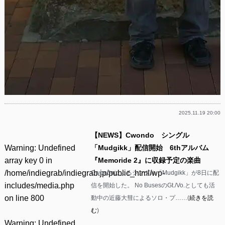
2025.11.19 20:00
【NEWS】Cwondo シングル
Warning
: Undefined
「Mudgikk」配信開始 6thアルバム
array key 0 in
『Memoride 2』に収録予定の楽曲
/home/indiegrab/indiegrab.jp/public_html/wp-
Cwondoによるシングル「Mudgikk」が8日に配
includes/media.php
信を開始した。 No BusesのGt./Vo.としても活
on line
800
動中の近藤大彗によるソロ・プ……(
続きを読
む
)
Warning
: Undefined