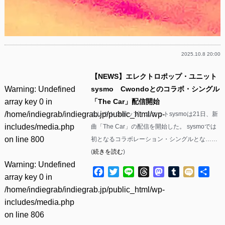
2025.10.8 20:00
【NEWS】エレクトロポップ・ユニット
Warning
: Undefined
sysmo Cwondoとのコラボ・シングル
array key 0 in
「The Car」配信開始
/home/indiegrab/indiegrab.jp/public_html/wp-
エレクトロポップ・ユニットsysmoは21日、新
includes/media.php
曲「The Car」の配信を開始した。 sysmoでは
on line
800
初となるコラボレーション・シングルとな……
(
続きを読む
)
Warning
: Undefined
Facebook
Twitter
Line
Threads
Mastodon
Tumblr
Mixi
共
array key 0 in
有
/home/indiegrab/indiegrab.jp/public_html/wp-
includes/media.php
on line
806