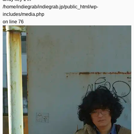
/home/indiegrab/indiegrab.jp/public_html/wp-
includes/media.php
on line
76