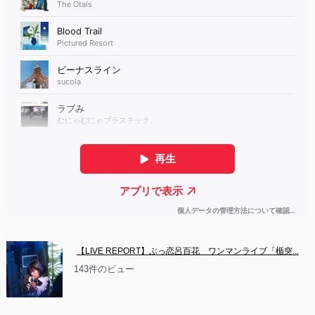
【LIVE REPORT】ぶっ恋呂百花　ワンマンライブ「楯突...
143件のビュー