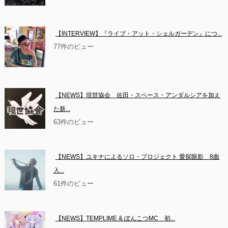
【INTERVIEW】『ライブ・アット・シェルガーデン』につ...
77件のビュー
【NEWS】現世協会　佐田・スペース・アンダルシアを加え
た新...
63件のビュー
【NEWS】ユキナによるソロ・プロジェクト 愛探眼影　8曲
入...
61件のビュー
【NEWS】TEMPLIME & ぽんこつMC　初...