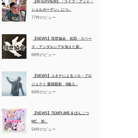
【INTERVIEW】『ライブ・アット・
シェルガーデン』につ...
77件のビュー
【NEWS】現世協会　佐田・スペー
ス・アンダルシアを加えた新...
68件のビュー
【NEWS】ユキナによるソロ・プロ
ジェクト 愛探眼影　8曲入...
60件のビュー
【NEWS】TEMPLIME & ぽんこつ
MC　初...
54件のビュー