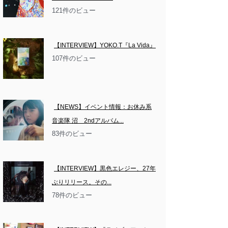
121件のビュー
【INTERVIEW】YOKO.T『La Vida』
107件のビュー
【NEWS】イベント情報：お休み系
音楽隊 沼　2ndアルバム...
83件のビュー
【INTERVIEW】黒色エレジー、27年
ぶりリリース。その...
78件のビュー