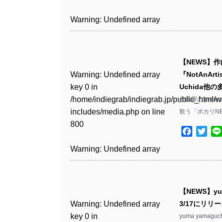
includes/media.php
on line
Warning
: Undefined array
/home/indiegrab/indiegrab.jp/public_html/w
806
key 1 in
Warning
: Undefined array
includes/media.php
on line
Warning
: Undefined array
/home/indiegrab/indiegrab.jp/public_html/w
key 0 in
808
key 0 in
Warning
: Undefined array
includes/media.php
on line
/home/indiegrab/indiegrab.jp/public_html/w
/home/indiegrab/indiegrab.jp/public_html/w
key 0 in
811
includes/media.php
on line
Warning
: Undefined array
includes/media.php
on line
【NEWS】作
/home/indiegrab/indiegrab.jp/public_html/w
806
key 0 in
806
Warning
: Undefined array
『NotAnA
includes/media.php
on line
Warning
: Undefined array
/home/indiegrab/indiegrab.jp/public_html/w
key 0 in
Uchida他
808
key 0 in
Warning
: Undefined array
includes/media.php
on line
Warning
: Undefined array
/home/indiegrab/indiegrab.jp/public_html/w
作曲家のyuma 
/home/indiegrab/indiegrab.jp/public_html/w
key 1 in
811
key 1 in
includes/media.php
on line
歌う「ポカリN
Warning
: Undefined array
includes/media.php
on line
/home/indiegrab/indiegrab.jp/public_html/w
/home/indiegrab/indiegrab.jp/public_html/w
800
key 1 in
75
includes/media.php
on line
Facebo
Twit
Warning
: Undefined array
includes/media.php
on line
/home/indiegrab/indiegrab.jp/public_html/w
806
key 1 in
806
Warning
: Undefined array
includes/media.php
on line
Warning
: Undefined array
/home/indiegrab/indiegrab.jp/public_html/w
key 0 in
808
key 1 in
Warning
: Undefined array
includes/media.php
on line
Warning
: Undefined array
/home/indiegrab/indiegrab.jp/public_html/w
/home/indiegrab/indiegrab.jp/public_html/w
key 0 in
811
key 0 in
includes/media.php
on line
Warning
: Undefined array
includes/media.php
on line
【NEWS】y
/home/indiegrab/indiegrab.jp/public_html/w
/home/indiegrab/indiegrab.jp/public_html/w
806
key 0 in
76
Warning
: Undefined array
3/17にリリ
includes/media.php
on line
Warning
: Undefined array
includes/media.php
on line
/home/indiegrab/indiegrab.jp/public_html/w
key 0 in
yuma yama
808
key 0 in
808