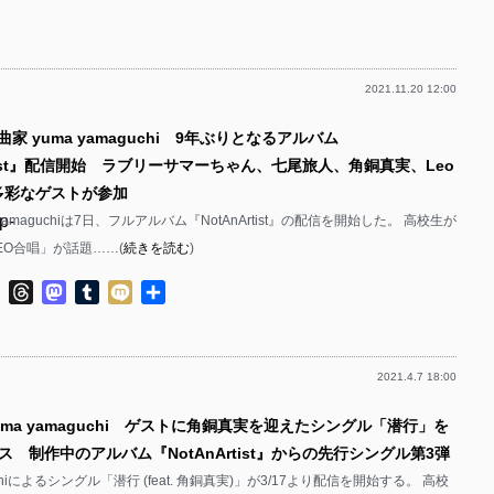
有
p-
p-
2021.11.20 12:00
p-
p-
曲家 yuma yamaguchi 9年ぶりとなるアルバム
p-
rtist』配信開始 ラブリーサマーちゃん、七尾旅人、角銅真実、Leo
p-
の多彩なゲストが参加
p-
yamaguchiは7日、フルアルバム『NotAnArtist』の配信を開始した。 高校生が
p-
EO合唱」が話題……(
続きを読む
)
p-
p-
ok
ter
Line
Threads
Mastodon
Tumblr
Mixi
共
p-
有
p-
2021.4.7 18:00
p-
p-
uma yamaguchi ゲストに角銅真実を迎えたシングル「潜行」を
p-
p-
ース 制作中のアルバム『NotAnArtist』からの先行シングル第3弾
p-
guchiによるシングル「潜行 (feat. 角銅真実)」が3/17より配信を開始する。 高校