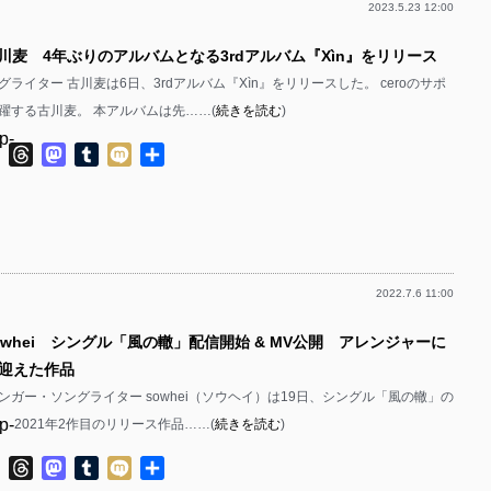
2023.5.23 12:00
p-
古川麦 4年ぶりのアルバムとなる3rdアルバム『Xìn』をリリース
p-
ライター 古川麦は6日、3rdアルバム『Xìn』をリリースした。 ceroのサポ
p-
躍する古川麦。 本アルバムは先……(
続きを読む
)
p-
ok
ter
Line
Threads
Mastodon
Tumblr
Mixi
共
有
p-
p-
p-
2022.7.6 11:00
p-
owhei シングル「風の轍」配信開始 & MV公開 アレンジャーに
p-
迎えた作品
p-
ンガー・ソングライター sowhei（ソウヘイ）は19日、シングル「風の轍」の
p-
 2021年2作目のリリース作品……(
続きを読む
)
p-
p-
ok
ter
Line
Threads
Mastodon
Tumblr
Mixi
共