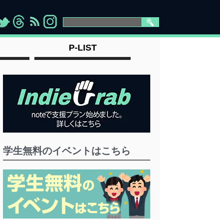
>
">
">
" >
P-LIST
学生無料のイベントはこちら