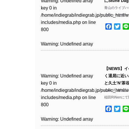
Warning
: Undefined array
にSturle 
key 0 in
青山のライブハウ
Warning
: Undefined array
/home/indiegrab/indiegrab.jp/public_html/w
ルウェーのアーティ
key 1 in
includes/media.php
on line
/home/indiegrab/indiegrab.jp/public_html/w
Facebo
Twit
800
includes/media.php
on line
806
Warning
: Undefined array
key 0 in
Warning
: Undefined array
/home/indiegrab/indiegrab.jp/public_html/w
key 0 in
includes/media.php
on line
【NEWS】イベ
/home/indiegrab/indiegrab.jp/public_html/w
806
Warning
: Undefined array
く退屈に近いハ
includes/media.php
on line
key 0 in
と久土’N’茶
808
Warning
: Undefined array
/home/indiegrab/indiegrab.jp/public_html/w
core of b
key 1 in
includes/media.php
on line
稲田RiNenに
Warning
: Undefined array
/home/indiegrab/indiegrab.jp/public_html/w
800
key 1 in
includes/media.php
on line
Facebo
Twit
/home/indiegrab/indiegrab.jp/public_html/w
806
Warning
: Undefined array
includes/media.php
on line
key 0 in
808