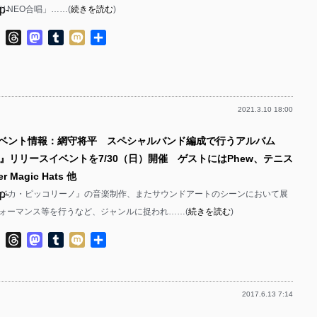
p-
リNEO合唱」……(
続きを読む
)
p-
p-
ok
ter
Line
Threads
Mastodon
Tumblr
Mixi
共
有
p-
p-
p-
2021.3.10 18:00
p-
p-
イベント情報：網守将平 スペシャルバンド編成で行うアルバム
p-
LE』リリースイベントを7/30（日）開催 ゲストにはPhew、テニス
p-
p-
 Magic Hats 他
p-
『ムジカ・ピッコリーノ』の音楽制作、またサウンドアートのシーンにおいて展
p-
ォーマンス等を行うなど、ジャンルに捉われ……(
続きを読む
)
p-
p-
ok
ter
Line
Threads
Mastodon
Tumblr
Mixi
共
p-
有
p-
p-
2017.6.13 7:14
p-
p-