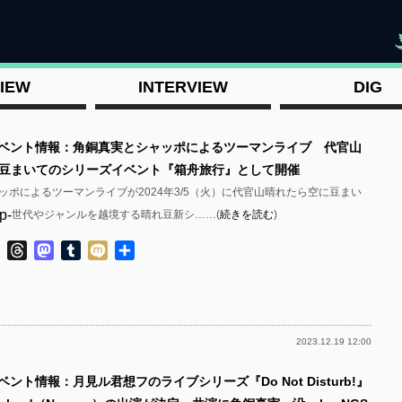
"
IEW
INTERVIEW
DIG
イベント情報：角銅真実とシャッポによるツーマンライブ 代官山
豆まいてのシリーズイベント『箱舟旅行』として開催
ッポによるツーマンライブが2024年3/5（火）に代官山晴れたら空に豆まい
p-
。 世代やジャンルを越境する晴れ豆新シ……(
続きを読む
)
ok
ter
Line
Threads
Mastodon
Tumblr
Mixi
共
有
2023.12.19 12:00
p-
ベント情報：月見ル君想フのライブシリーズ『Do Not Disturb!』