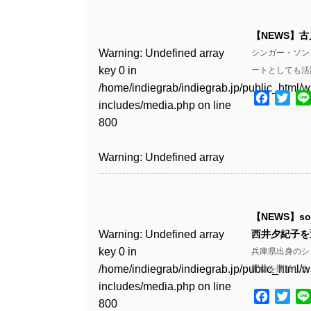
Warning
: Undefined array
/home/indiegrab/indiegrab.jp/public_html/w
key 0 in
includes/media.php
on line
Warning
: Undefined array
【NEWS】
/home/indiegrab/indiegrab.jp/public_html/w
806
key 0 in
Warning
: Undefined array
シンガー・ソング
includes/media.php
on line
/home/indiegrab/indiegrab.jp/public_html/w
key 0 in
ートとしても活
808
Warning
: Undefined array
includes/media.php
on line
/home/indiegrab/indiegrab.jp/public_html/w
key 1 in
Facebo
Twit
811
includes/media.php
on line
Warning
: Undefined array
/home/indiegrab/indiegrab.jp/public_html/w
800
key 1 in
includes/media.php
on line
Warning
: Undefined array
/home/indiegrab/indiegrab.jp/public_html/w
806
key 1 in
Warning
: Undefined array
includes/media.php
on line
/home/indiegrab/indiegrab.jp/public_html/w
key 0 in
808
Warning
: Undefined array
includes/media.php
on line
/home/indiegrab/indiegrab.jp/public_html/w
key 0 in
811
includes/media.php
on line
Warning
: Undefined array
【NEWS】s
/home/indiegrab/indiegrab.jp/public_html/w
806
key 0 in
Warning
: Undefined array
西井夕紀子を
includes/media.php
on line
Warning
: Undefined array
/home/indiegrab/indiegrab.jp/public_html/w
key 0 in
兵庫県出身のシ
808
key 0 in
Warning
: Undefined array
includes/media.php
on line
/home/indiegrab/indiegrab.jp/public_html/w
配信を開始した。
/home/indiegrab/indiegrab.jp/public_html/w
key 1 in
811
includes/media.php
on line
Warning
: Undefined array
includes/media.php
on line
/home/indiegrab/indiegrab.jp/public_html/w
Facebo
Twit
800
key 1 in
800