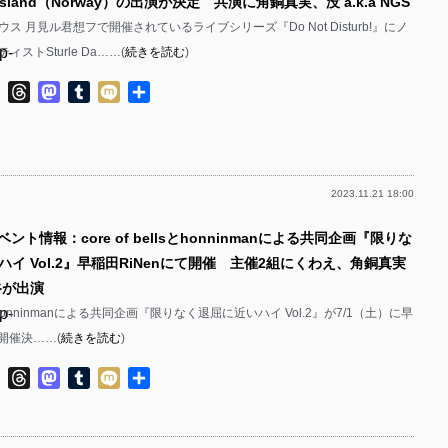
Dagsland（Norway）の出演が決定 共演に角銅真実、没 a.k.a NGS
ス 月見ル君想フで開催されているライブシリーズ『Do Not Disturb!』にノ
p-
ストSturle Da……(
続きを読む
)
p-
ok
ter
Line
Threads
Mastodon
Tumblr
Mixi
共
有
2023.11.21 18:00
p-
ント情報：core of bellsとhonninmanによる共同企画『限りな
p-
イ Vol.2』早稲田RiNenにて開催 主催2組にくわえ、角銅真実
谷が出演
p-
ellsとhonninmanによる共同企画『限りなく退屈に近いハイ Vol.2』が7/1（土）に早
て開催決……(
続きを読む
)
p-
ok
ter
Line
Threads
Mastodon
Tumblr
Mixi
共
p-
有