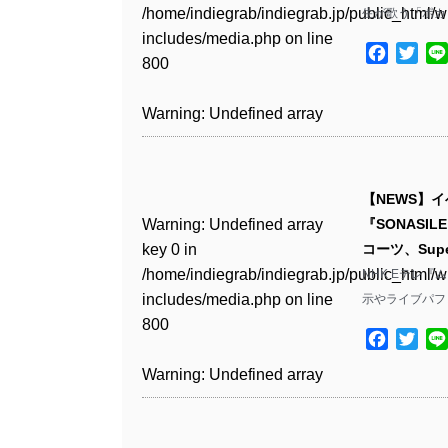
Warning
: Undefined array
includes/media.php
on line
/home/indiegrab/indiegrab.jp/public_html/w
生が歌う「ポカ
/home/indiegrab/indiegrab.jp/public_html/w
key 1 in
811
includes/media.php
on line
Warning
: Undefined array
includes/media.php
on line
Warning
: Undefined array
/home/indiegrab/indiegrab.jp/public_html/w
Facebo
Twit
800
key 1 in
800
key 1 in
includes/media.php
on line
Warning
: Undefined array
/home/indiegrab/indiegrab.jp/public_html/w
/home/indiegrab/indiegrab.jp/public_html/w
806
key 1 in
Warning
: Undefined array
includes/media.php
on line
Warning
: Undefined array
includes/media.php
on line
/home/indiegrab/indiegrab.jp/public_html/w
key 0 in
808
key 0 in
808
Warning
: Undefined array
includes/media.php
on line
/home/indiegrab/indiegrab.jp/public_html/w
/home/indiegrab/indiegrab.jp/public_html/w
key 0 in
811
includes/media.php
on line
Warning
: Undefined array
includes/media.php
on line
Warning
: Undefined array
【NEWS】
/home/indiegrab/indiegrab.jp/public_html/w
806
key 0 in
806
key 0 in
Warning
: Undefined array
『SONASI
includes/media.php
on line
Warning
: Undefined array
/home/indiegrab/indiegrab.jp/public_html/w
/home/indiegrab/indiegrab.jp/public_html/w
key 0 in
コーツ、Super
808
key 0 in
Warning
: Undefined array
includes/media.php
on line
Warning
: Undefined array
includes/media.php
on line
/home/indiegrab/indiegrab.jp/public_html/w
NHK Eテレ
/home/indiegrab/indiegrab.jp/public_html/w
key 1 in
811
key 1 in
811
includes/media.php
on line
示やライブパフ
Warning
: Undefined array
includes/media.php
on line
/home/indiegrab/indiegrab.jp/public_html/w
/home/indiegrab/indiegrab.jp/public_html/w
800
key 1 in
800
includes/media.php
on line
Facebo
Twit
Warning
: Undefined array
includes/media.php
on line
Warning
: Undefined array
/home/indiegrab/indiegrab.jp/public_html/w
806
key 1 in
806
key 1 in
Warning
: Undefined array
includes/media.php
on line
Warning
: Undefined array
/home/indiegrab/indiegrab.jp/public_html/w
/home/indiegrab/indiegrab.jp/public_html/w
key 0 in
808
key 0 in
Warning
: Undefined array
includes/media.php
on line
Warning
: Undefined array
includes/media.php
on line
/home/indiegrab/indiegrab.jp/public_html/w
/home/indiegrab/indiegrab.jp/public_html/w
key 0 in
811
key 0 in
811