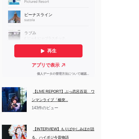
【LIVE REPORT】ぶっ恋呂百花　ワ
ンマンライブ「楯突...
143件のビュー
【INTERVIEW】もりばやしみほが語
る、ハイポジ今昔物語