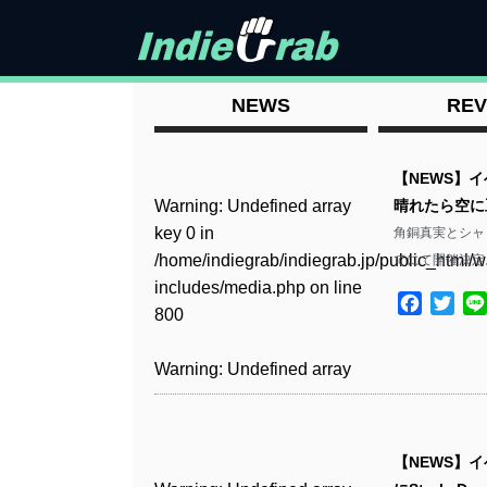
NEWS
REV
【NEWS】
Warning
: Undefined array
晴れたら空に
key 0 in
角銅真実とシャ
/home/indiegrab/indiegrab.jp/public_html/w
てにて開催決定
includes/media.php
on line
Facebo
Twit
800
Warning
: Undefined array
key 0 in
/home/indiegrab/indiegrab.jp/public_html/w
includes/media.php
on line
【NEWS】イ
806