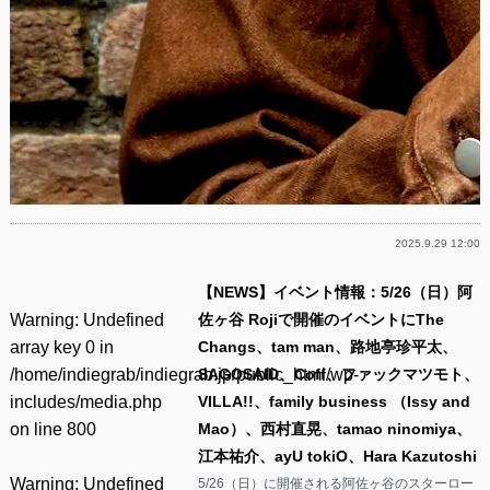
2025.9.29 12:00
【NEWS】イベント情報：5/26（日）阿
Warning
: Undefined
佐ヶ谷 Rojiで開催のイベントにThe
array key 0 in
Changs、tam man、路地亭珍平太、
/home/indiegrab/indiegrab.jp/public_html/wp-
SAGOSAID、Coff、ファックマツモト、
includes/media.php
VILLA!!、family business （Issy and
on line
800
Mao）、西村直晃、tamao ninomiya、
江本祐介、ayU tokiO、Hara Kazutoshi
Warning
: Undefined
5/26（日）に開催される阿佐ヶ谷のスターロー