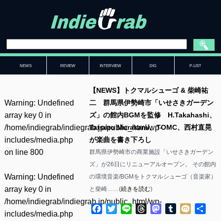
NEWS
REVIEW
INTERVIEW
DIG
P-LIST
【NEWS】トクマルシューゴ & 柴崎祐
Warning
: Undefined
二 群馬県伊勢崎市「いせさきガーデン
array key 0 in
ズ」の館内BGMを監修 H.Takahashi、
/home/indiegrab/indiegrab.jp/public_html/wp-
Tatsuro Murakami、TOMC、西村直晃
includes/media.php
が楽曲を書き下ろし
on line
800
群馬県伊勢崎市の商業施設「いせさきガーデン
ズ」が26日にリニューアルオープン。 その館内
Warning
: Undefined
の環境音楽/BGMをトクマルシューゴ（音楽家）
array key 0 in
と柴崎……(
続きを読む
)
/home/indiegrab/indiegrab.jp/public_html/wp-
Facebook
Twitter
Line
Threads
Mastodon
Tumblr
Mixi
共
includes/media.php
有