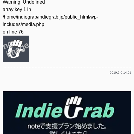
Warning
: Undefined
array key 1 in
/home/indiegrab/indiegrab.jp/public_html/wp-
includes/media.php
on line
76
2019.5.9 14:01