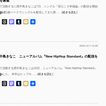
を募集
て活動するに西中島きなこは7日、シングル『安心こそ幸福論』の配信を開始
p-
で毎週1曲ペースでシングルを配信してきた西……(
続きを読む
)
p-
ok
ter
Line
Threads
Mastodon
Tumblr
Mixi
共
有
2020.10.7 12:00
p-
中島きなこ ニューアルバム『New HipHop Standard』の配信を
p-
活動する西中島きなこは16日、ニューアルバム『New HipHop Standard』
p-
トした。 本作はヒップホ……(
続きを読む
)
p-
ok
ter
Line
Threads
Mastodon
Tumblr
Mixi
共
有
p-