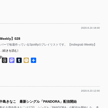
有
p-
p-
p-
p-
p-
p-
p-
p-
p-
2020.6.24 18:00
p-
p-
p-
 Weekly】028
p-
p-
p-
メンバーで毎週作っているSpotifyのプレイリストです。 【indiegrab Weekly】
p-
p-
…(
続きを読む
)
p-
p-
p-
p-
ok
ter
Line
Threads
Mastodon
Tumblr
Mixi
共
p-
有
p-
p-
p-
p-
p-
p-
p-
p-
p-
2020.6.23 12:00
p-
p-
p-
p-
西中島きなこ 最新シングル「PANDORA」配信開始
p-
p-
p-
動する西中島きなこは17日、シングル「PANDORA」の配信を開始した。 本