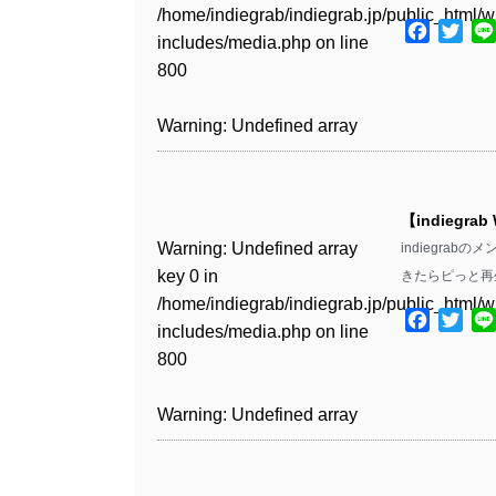
Warning
: Undefined array
includes/media.php
on line
Warning
: Undefined array
/home/indiegrab/indiegrab.jp/public_html/w
/home/indiegrab/indiegrab.jp/public_html/w
key 1 in
Facebo
Twit
811
key 1 in
includes/media.php
on line
Warning
: Undefined array
includes/media.php
on line
Warning
: Undefined array
/home/indiegrab/indiegrab.jp/public_html/w
/home/indiegrab/indiegrab.jp/public_html/w
800
key 1 in
800
key 1 in
includes/media.php
on line
Warning
: Undefined array
includes/media.php
on line
/home/indiegrab/indiegrab.jp/public_html/w
/home/indiegrab/indiegrab.jp/public_html/w
806
key 1 in
806
Warning
: Undefined array
includes/media.php
on line
Warning
: Undefined array
includes/media.php
on line
/home/indiegrab/indiegrab.jp/public_html/w
key 0 in
808
key 0 in
808
Warning
: Undefined array
includes/media.php
on line
Warning
: Undefined array
/home/indiegrab/indiegrab.jp/public_html/w
/home/indiegrab/indiegrab.jp/public_html/w
key 0 in
811
key 0 in
includes/media.php
on line
Warning
: Undefined array
includes/media.php
on line
Warning
: Undefined array
【indiegrab
/home/indiegrab/indiegrab.jp/public_html/w
/home/indiegrab/indiegrab.jp/public_html/w
806
key 0 in
806
key 0 in
Warning
: Undefined array
indiegra
includes/media.php
on line
Warning
: Undefined array
includes/media.php
on line
/home/indiegrab/indiegrab.jp/public_html/w
/home/indiegrab/indiegrab.jp/public_html/w
key 0 in
きたらピっと再
808
key 0 in
808
Warning
: Undefined array
includes/media.php
on line
Warning
: Undefined array
includes/media.php
on line
/home/indiegrab/indiegrab.jp/public_html/w
/home/indiegrab/indiegrab.jp/public_html/w
key 1 in
Facebo
Twit
811
key 1 in
811
includes/media.php
on line
Warning
: Undefined array
includes/media.php
on line
Warning
: Undefined array
/home/indiegrab/indiegrab.jp/public_html/w
/home/indiegrab/indiegrab.jp/public_html/w
800
key 1 in
800
key 1 in
includes/media.php
on line
Warning
: Undefined array
includes/media.php
on line
Warning
: Undefined array
/home/indiegrab/indiegrab.jp/public_html/w
/home/indiegrab/indiegrab.jp/public_html/w
806
key 1 in
806
key 1 in
Warning
: Undefined array
includes/media.php
on line
Warning
: Undefined array
includes/media.php
on line
/home/indiegrab/indiegrab.jp/public_html/w
/home/indiegrab/indiegrab.jp/public_html/w
key 0 in
808
key 0 in
808
Warning
: Undefined array
includes/media.php
on line
Warning
: Undefined array
includes/media.php
on line
/home/indiegrab/indiegrab.jp/public_html/w
/home/indiegrab/indiegrab.jp/public_html/w
key 0 in
811
key 0 in
811