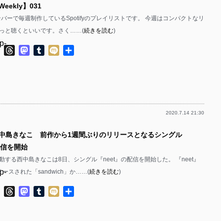
 Weekly】031
p-
p-
bのメンバーで毎週制作しているSpotifyのプレイリストです。 今週はコンパクトなリ
p-
p-
っと聴くといいです。さく……(
続きを読む
)
p-
p-
p-
ok
ter
Line
Threads
Mastodon
Tumblr
Mixi
共
有
p-
p-
p-
p-
p-
p-
2020.7.14 21:30
p-
p-
p-
西中島きなこ 前作から1週間ぶりのリリースとなるシングル
p-
p-
配信を開始
p-
p-
する西中島きなこは8日、シングル『neet』の配信を開始した。 『neet』
p-
ースされた「sandwich」か……(
続きを読む
)
p-
p-
p-
ok
ter
Line
Threads
Mastodon
Tumblr
Mixi
共
p-
p-
有
p-
p-