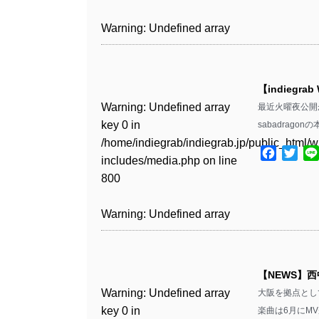
includes/media.php
on line
Warning
: Undefined array
/home/indiegrab/indiegrab.jp/public_html/w
806
key 1 in
Warning
: Undefined array
includes/media.php
on line
Warning
: Undefined array
/home/indiegrab/indiegrab.jp/public_html/w
key 0 in
808
key 0 in
Warning
: Undefined array
includes/media.php
on line
/home/indiegrab/indiegrab.jp/public_html/w
/home/indiegrab/indiegrab.jp/public_html/w
key 0 in
811
includes/media.php
on line
Warning
: Undefined array
includes/media.php
on line
【indiegrab
/home/indiegrab/indiegrab.jp/public_html/w
806
key 0 in
806
Warning
: Undefined array
最近火曜夜公開が
includes/media.php
on line
Warning
: Undefined array
/home/indiegrab/indiegrab.jp/public_html/w
key 0 in
sabadrag
808
key 0 in
Warning
: Undefined array
includes/media.php
on line
Warning
: Undefined array
/home/indiegrab/indiegrab.jp/public_html/w
/home/indiegrab/indiegrab.jp/public_html/w
key 1 in
Facebo
Twit
811
key 1 in
includes/media.php
on line
Warning
: Undefined array
includes/media.php
on line
/home/indiegrab/indiegrab.jp/public_html/w
/home/indiegrab/indiegrab.jp/public_html/w
800
key 1 in
800
includes/media.php
on line
Warning
: Undefined array
includes/media.php
on line
/home/indiegrab/indiegrab.jp/public_html/w
806
key 1 in
806
Warning
: Undefined array
includes/media.php
on line
Warning
: Undefined array
/home/indiegrab/indiegrab.jp/public_html/w
key 0 in
808
key 0 in
Warning
: Undefined array
includes/media.php
on line
Warning
: Undefined array
/home/indiegrab/indiegrab.jp/public_html/w
/home/indiegrab/indiegrab.jp/public_html/w
key 0 in
811
key 0 in
includes/media.php
on line
Warning
: Undefined array
includes/media.php
on line
【NEWS】
/home/indiegrab/indiegrab.jp/public_html/w
/home/indiegrab/indiegrab.jp/public_html/w
806
key 0 in
806
Warning
: Undefined array
大阪を拠点とし
includes/media.php
on line
Warning
: Undefined array
includes/media.php
on line
/home/indiegrab/indiegrab.jp/public_html/w
key 0 in
楽曲は6月にM
808
key 0 in
808