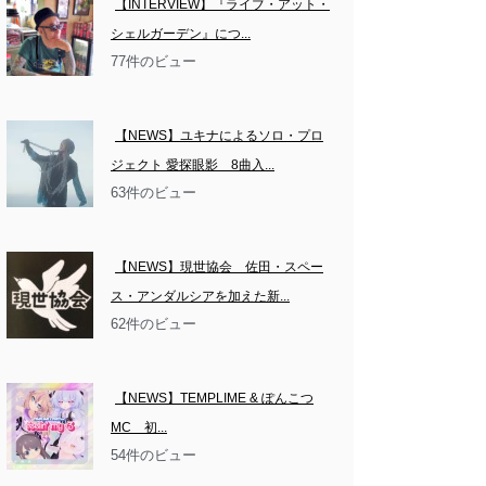
【INTERVIEW】『ライブ・アット・
シェルガーデン』につ...
77件のビュー
【NEWS】ユキナによるソロ・プロ
ジェクト 愛探眼影　8曲入...
63件のビュー
【NEWS】現世協会　佐田・スペー
ス・アンダルシアを加えた新...
62件のビュー
【NEWS】TEMPLIME & ぽんこつ
MC　初...
54件のビュー