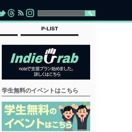
>
">
">
" >
P-LIST
学生無料のイベントはこちら