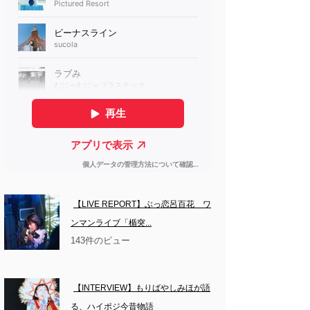
【LIVE REPORT】ぶっ恋呂百花　ワ
ンマンライブ「楯突...
143件のビュー
【INTERVIEW】もりばやしみほが語
る、ハイポジ今昔物語