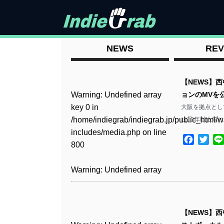
NEWS
REV
【NEWS】
Warning
: Undefined array
ョンのMVを
key 0 in
大阪を拠点とし
/home/indiegrab/indiegrab.jp/public_html/w
は10年以上前
includes/media.php
on line
Facebo
Twit
800
Warning
: Undefined array
key 0 in
/home/indiegrab/indiegrab.jp/public_html/w
includes/media.php
on line
【NEWS】
806