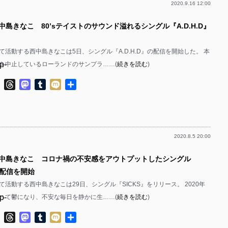
2020.9.16 12:00
p-
中島きなこ 80’sテイストのサウンド溢れるシングル『A.D.H.D』
p-
p-
て活動する西中島きなこは5日、シングル『A.D.H.D』の配信を開始した。 本
p-
を中止しているローランドのサンプラ……(
続きを読む
)
p-
ok
ter
Line
Threads
Mastodon
Tumblr
Mixi
共
有
p-
p-
2020.8.5 20:00
p-
西中島きなこ コロナ禍の不安感をアウトプットしたシングル
p-
の配信を開始
p-
活動する西中島きなこは29日、シングル『SICKS』をリリース。 2020年
p-
って鬱になり、不安な毎日を静かに生……(
続きを読む
)
p-
p-
ok
ter
Line
Threads
Mastodon
Tumblr
Mixi
共