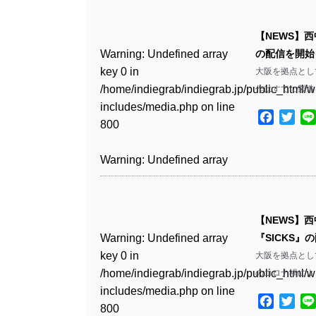
Warning
: Undefined array
/home/indiegrab/indiegrab.jp/public_html/w
key 0 in
includes/media.php
on line
Warning
: Undefined array
【NEWS】西
/home/indiegrab/indiegrab.jp/public_html/w
806
key 0 in
Warning
: Undefined array
の配信を開始
includes/media.php
on line
/home/indiegrab/indiegrab.jp/public_html/w
key 0 in
大阪を拠点とし
808
Warning
: Undefined array
includes/media.php
on line
/home/indiegrab/indiegrab.jp/public_html/w
作はすでに製造
key 1 in
811
includes/media.php
on line
Warning
: Undefined array
/home/indiegrab/indiegrab.jp/public_html/w
Facebo
Twit
800
key 1 in
includes/media.php
on line
Warning
: Undefined array
/home/indiegrab/indiegrab.jp/public_html/w
806
key 1 in
Warning
: Undefined array
includes/media.php
on line
/home/indiegrab/indiegrab.jp/public_html/w
key 0 in
808
Warning
: Undefined array
includes/media.php
on line
/home/indiegrab/indiegrab.jp/public_html/w
key 0 in
811
includes/media.php
on line
Warning
: Undefined array
【NEWS】
/home/indiegrab/indiegrab.jp/public_html/w
806
key 0 in
Warning
: Undefined array
『SICKS』
includes/media.php
on line
Warning
: Undefined array
/home/indiegrab/indiegrab.jp/public_html/w
key 0 in
大阪を拠点として
808
key 0 in
Warning
: Undefined array
includes/media.php
on line
/home/indiegrab/indiegrab.jp/public_html/w
のコロナ禍によ
/home/indiegrab/indiegrab.jp/public_html/w
key 1 in
811
includes/media.php
on line
Warning
: Undefined array
includes/media.php
on line
/home/indiegrab/indiegrab.jp/public_html/w
Facebo
Twit
800
key 1 in
800