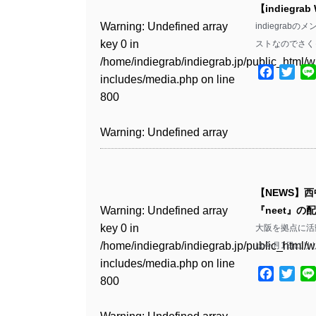
includes/media.php
on line
Warning
: Undefined array
includes/media.php
on line
Warning
: Undefined array
【indiegrab
/home/indiegrab/indiegrab.jp/public_html/w
/home/indiegrab/indiegrab.jp/public_html/w
806
key 0 in
806
key 0 in
Warning
: Undefined array
indiegra
includes/media.php
on line
Warning
: Undefined array
includes/media.php
on line
Warning
: Undefined array
/home/indiegrab/indiegrab.jp/public_html/w
/home/indiegrab/indiegrab.jp/public_html/w
key 0 in
ストなのでさく
808
key 0 in
808
key 0 in
Warning
: Undefined array
includes/media.php
on line
Warning
: Undefined array
includes/media.php
on line
/home/indiegrab/indiegrab.jp/public_html/w
/home/indiegrab/indiegrab.jp/public_html/w
/home/indiegrab/indiegrab.jp/public_html/w
key 1 in
Facebo
Twit
811
key 1 in
811
includes/media.php
on line
Warning
: Undefined array
includes/media.php
on line
Warning
: Undefined array
includes/media.php
on line
/home/indiegrab/indiegrab.jp/public_html/w
/home/indiegrab/indiegrab.jp/public_html/w
800
key 1 in
800
key 1 in
800
includes/media.php
on line
Warning
: Undefined array
includes/media.php
on line
Warning
: Undefined array
/home/indiegrab/indiegrab.jp/public_html/w
/home/indiegrab/indiegrab.jp/public_html/w
806
key 1 in
806
key 1 in
Warning
: Undefined array
includes/media.php
on line
Warning
: Undefined array
includes/media.php
on line
Warning
: Undefined array
/home/indiegrab/indiegrab.jp/public_html/w
/home/indiegrab/indiegrab.jp/public_html/w
key 0 in
808
key 0 in
808
key 0 in
Warning
: Undefined array
includes/media.php
on line
Warning
: Undefined array
includes/media.php
on line
/home/indiegrab/indiegrab.jp/public_html/w
/home/indiegrab/indiegrab.jp/public_html/w
/home/indiegrab/indiegrab.jp/public_html/w
key 0 in
811
key 0 in
811
includes/media.php
on line
Warning
: Undefined array
includes/media.php
on line
Warning
: Undefined array
【NEWS】
includes/media.php
on line
/home/indiegrab/indiegrab.jp/public_html/w
/home/indiegrab/indiegrab.jp/public_html/w
806
key 0 in
806
key 0 in
Warning
: Undefined array
『neet』の
806
includes/media.php
on line
Warning
: Undefined array
includes/media.php
on line
Warning
: Undefined array
/home/indiegrab/indiegrab.jp/public_html/w
/home/indiegrab/indiegrab.jp/public_html/w
key 0 in
大阪を拠点に活動
808
key 0 in
808
key 0 in
Warning
: Undefined array
includes/media.php
on line
Warning
: Undefined array
includes/media.php
on line
/home/indiegrab/indiegrab.jp/public_html/w
Warning
: Undefined array
は今月1日にリリ
/home/indiegrab/indiegrab.jp/public_html/w
/home/indiegrab/indiegrab.jp/public_html/w
key 1 in
811
key 1 in
811
includes/media.php
on line
key 1 in
Warning
: Undefined array
includes/media.php
on line
Warning
: Undefined array
includes/media.php
on line
/home/indiegrab/indiegrab.jp/public_html/w
Facebo
Twit
/home/indiegrab/indiegrab.jp/public_html/w
800
/home/indiegrab/indiegrab.jp/public_html/w
key 1 in
800
key 1 in
800
includes/media.php
on line
Warning
: Undefined array
includes/media.php
on line
Warning
: Undefined array
includes/media.php
on line
/home/indiegrab/indiegrab.jp/public_html/w
/home/indiegrab/indiegrab.jp/public_html/w
806
key 1 in
806
key 1 in