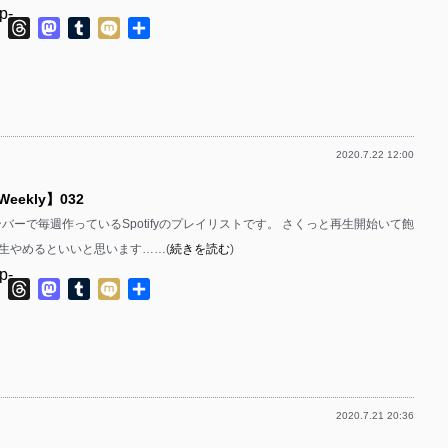
p-
p-
ok
ter
Line
Threads
Mastodon
Tumblr
Mixi
共
有
p-
p-
p-
p-
p-
2020.7.22 12:00
p-
p-
 Weekly】032
p-
p-
bのメンバーで毎週作っているSpotifyのプレイリストです。 さくっと再生開始いて飽
p-
p-
生やめるといいと思います……(
続きを読む
)
p-
p-
ok
ter
Line
Threads
Mastodon
Tumblr
Mixi
共
有
p-
p-
p-
p-
p-
p-
2020.7.21 20:36
p-
p-