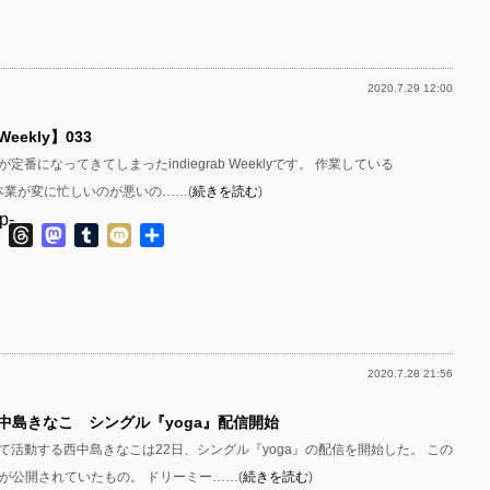
有
p-
p-
2020.7.29 12:00
p-
p-
 Weekly】033
p-
定番になってきてしまったindiegrab Weeklyです。 作業している
p-
onの本業が変に忙しいのが悪いの……(
続きを読む
)
p-
p-
ok
ter
Line
Threads
Mastodon
Tumblr
Mixi
共
有
p-
p-
p-
p-
2020.7.28 21:56
p-
p-
西中島きなこ シングル『yoga』配信開始
p-
p-
て活動する西中島きなこは22日、シングル『yoga』の配信を開始した。 この
p-
Vが公開されていたもの。 ドリーミー……(
続きを読む
)