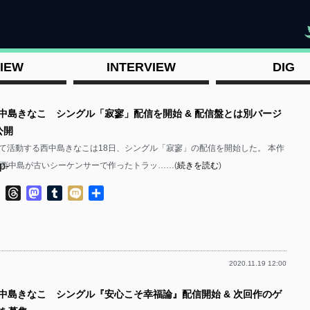
"
IEW
INTERVIEW
DIG
西中島きなこ シングル「寂寥」配信を開始 & 配信盤とは別バージ
公開
て活動する西中島きなこは18日、シングル「寂寥」の配信を開始した。 本作
p-
に西中島が古いシーケンサーで作ったトラッ……(
続きを読む
)
ok
ter
Line
Threads
Mastodon
Tumblr
Mixi
共
有
2020.11.19 12:00
p-
西中島きなこ シングル『安心こそ幸福論』配信開始 & 次回作のゲ