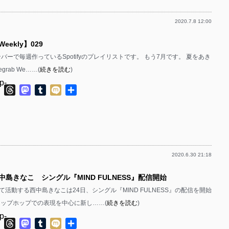
p-
p-
2020.7.8 12:00
p-
p-
p-
 Weekly】029
p-
p-
p-
bのメンバーで毎週作っているSpotifyのプレイリストです。 もう7月です。 夏をあき
p-
p-
grab We……(
続きを読む
)
p-
p-
p-
ok
ter
Line
Threads
Mastodon
Tumblr
Mixi
共
有
p-
p-
p-
p-
p-
p-
p-
p-
2020.6.30 21:18
p-
p-
p-
中島きなこ シングル『MIND FULNESS』配信開始
p-
p-
p-
活動する西中島きなこは24日、シングル『MIND FULNESS』の配信を開始
p-
p-
ヒップホップでの表現を中心に新し……(
続きを読む
)
p-
p-
p-
p-
ok
ter
Line
Threads
Mastodon
Tumblr
Mixi
共