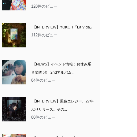
128件のビュー
【INTERVIEW】YOKO.T『La Vida』
112件のビュー
【NEWS】イベント情報：お休み系
音楽隊 沼　2ndアルバム...
84件のビュー
【INTERVIEW】黒色エレジー、27年
ぶりリリース。その...
80件のビュー