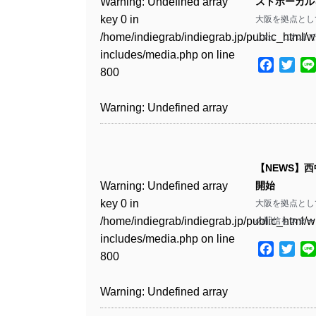
Warning
: Undefined array
ストボーカル
key 0 in
大阪を拠点とし
Warning
: Undefined array
/home/indiegrab/indiegrab.jp/public_html/w
した。 これま
key 1 in
includes/media.php
on line
/home/indiegrab/indiegrab.jp/public_html/w
Facebo
Twit
800
includes/media.php
on line
806
Warning
: Undefined array
key 0 in
Warning
: Undefined array
/home/indiegrab/indiegrab.jp/public_html/w
key 0 in
includes/media.php
on line
【NEWS】西
/home/indiegrab/indiegrab.jp/public_html/w
806
Warning
: Undefined array
開始
includes/media.php
on line
key 0 in
大阪を拠点として
808
Warning
: Undefined array
/home/indiegrab/indiegrab.jp/public_html/w
の配信をスター
key 1 in
includes/media.php
on line
Warning
: Undefined array
/home/indiegrab/indiegrab.jp/public_html/w
Facebo
Twit
800
key 1 in
includes/media.php
on line
/home/indiegrab/indiegrab.jp/public_html/w
806
Warning
: Undefined array
includes/media.php
on line
key 0 in
808