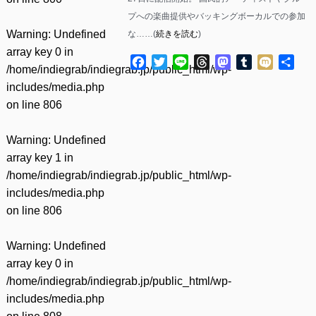
プへの楽曲提供やバッキングボーカルでの参加
Warning
: Undefined
な……(
続きを読む
)
array key 0 in
Facebook
Twitter
Line
Threads
Mastodon
Tumblr
Mixi
共
/home/indiegrab/indiegrab.jp/public_html/wp-
有
includes/media.php
on line
806
Warning
: Undefined
array key 1 in
/home/indiegrab/indiegrab.jp/public_html/wp-
includes/media.php
on line
806
Warning
: Undefined
array key 0 in
/home/indiegrab/indiegrab.jp/public_html/wp-
includes/media.php