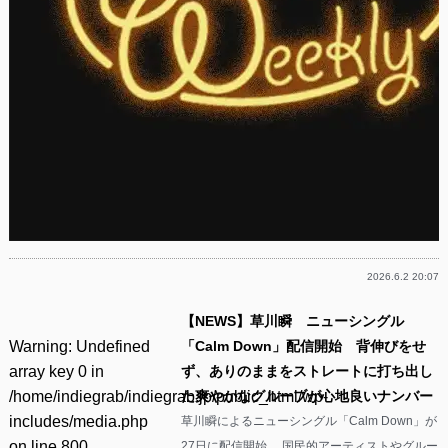
2026.6.2 20:07
【NEWS】草川瞬 ニューシングル
Warning
: Undefined
「Calm Down」配信開始 背伸びをせ
array key 0 in
ず、ありのままをストレートに打ち出し
/home/indiegrab/indiegrab.jp/public_html/wp-
た爽やかなグルーブが心地良いナンバー
includes/media.php
草川瞬によるニューシングル「Calm Down」が
on line
800
27日に配信開始。 国民的アーティストやグルー