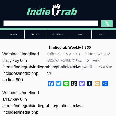
NEWS
REVIEW
INTERVIEW
DIG
P-LIST
【indiegrab Weekly】335
Warning
: Undefined
今週のプレイリストです。 indiegrabの中の人
array key 0 in
が喜びそうな感じですね。 【indiegrab
/home/indiegrab/indiegrab.jp/public_html/wp-
Weekly】335 収録曲 ぷにぷに電……(
続きを読
includes/media.php
む
)
on line
800
Facebook
Twitter
Line
Threads
Mastodon
Tumblr
Mixi
共
有
Warning
: Undefined
array key 0 in
/home/indiegrab/indiegrab.jp/public_html/wp-
includes/media.php