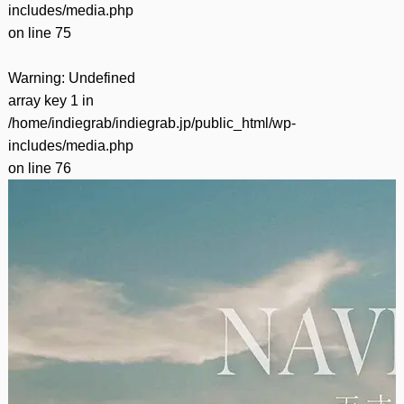
includes/media.php
on line
75
Warning
: Undefined
array key 1 in
/home/indiegrab/indiegrab.jp/public_html/wp-
includes/media.php
on line
76