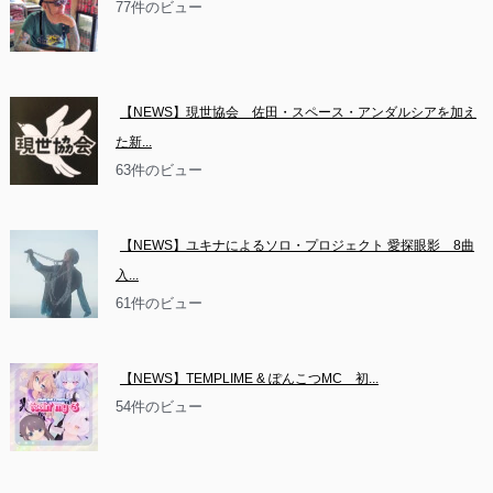
77件のビュー
【NEWS】現世協会　佐田・スペース・アンダルシアを加え
た新...
63件のビュー
【NEWS】ユキナによるソロ・プロジェクト 愛探眼影　8曲
入...
61件のビュー
【NEWS】TEMPLIME & ぽんこつMC　初...
54件のビュー