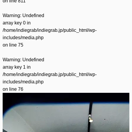
on line
811
Warning
: Undefined
array key 0 in
/home/indiegrab/indiegrab.jp/public_html/wp-
includes/media.php
on line
75
Warning
: Undefined
array key 1 in
/home/indiegrab/indiegrab.jp/public_html/wp-
includes/media.php
on line
76