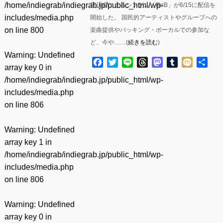
/home/indiegrab/indiegrab.jp/public_html/wp-
草川瞬によるシングル「RnB」が6/15に配信を
includes/media.php
開始した。 国民的アーティストやグループへの
on line
800
楽曲提供やバッキング・ボーカルでの参加な
ど、今や……(
続きを読む
)
Warning
: Undefined
Facebook
Twitter
Line
Threads
Mastodon
Tumblr
Mixi
共
array key 0 in
有
/home/indiegrab/indiegrab.jp/public_html/wp-
includes/media.php
on line
806
Warning
: Undefined
array key 1 in
/home/indiegrab/indiegrab.jp/public_html/wp-
includes/media.php
on line
806
Warning
: Undefined
array key 0 in