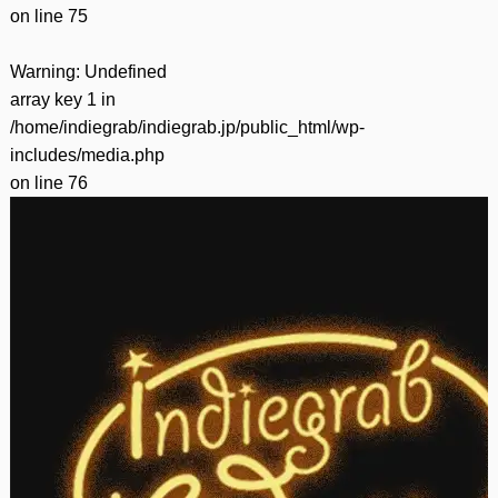
on line
75
Warning
: Undefined
array key 1 in
/home/indiegrab/indiegrab.jp/public_html/wp-
includes/media.php
on line
76