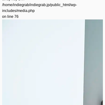
/home/indiegrab/indiegrab.jp/public_html/wp-
includes/media.php
on line
76