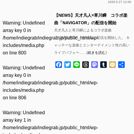
2026.5.27 12:00
【NEWS】天才凡人×草川瞬 コラボ楽
Warning
: Undefined
曲「NAVIGATOR」の配信を開始
array key 0 in
天才凡人と草川瞬によるコラボ楽曲
/home/indiegrab/indiegrab.jp/public_html/wp-
「NAVIGATOR」が24日に配信を開始した。 キ
includes/media.php
ャッチーな楽曲とエンターテイメント性の高い
on line
800
ライブパフォー……(
続きを読む
)
Facebook
Twitter
Line
Threads
Mastodon
Tumblr
Mixi
共
Warning
: Undefined
有
array key 0 in
/home/indiegrab/indiegrab.jp/public_html/wp-
includes/media.php
on line
806
Warning
: Undefined
array key 1 in
/home/indiegrab/indiegrab.jp/public_html/wp-