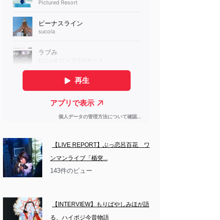
【LIVE REPORT】ぶっ恋呂百花　ワ
ンマンライブ「楯突...
143件のビュー
【INTERVIEW】もりばやしみほが語
る、ハイポジ今昔物語