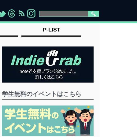
>
">
">
" >
P-LIST
学生無料のイベントはこちら