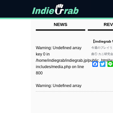
NEWS
REV
【indiegrab
Warning
: Undefined array
今週のプレイリスト
key 0 in
曲① カニ研究会 
/home/indiegrab/indiegrab.jp/public_html/w
Facebo
Twit
includes/media.php
on line
800
Warning
: Undefined array
key 0 in
/home/indiegrab/indiegrab.jp/public_html/w
includes/media.php
on line
806