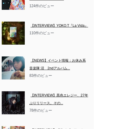
124件のビュー
【INTERVIEW】YOKO.T『La Vida』
110件のビュー
【NEWS】イベント情報：お休み系
音楽隊 沼　2ndアルバム...
83件のビュー
【INTERVIEW】黒色エレジー、27年
ぶりリリース。その...
78件のビュー