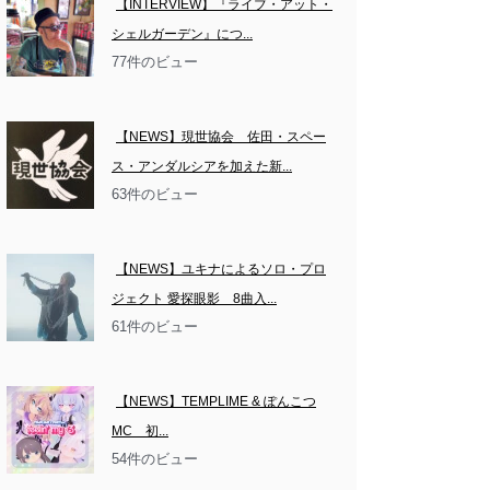
【INTERVIEW】『ライブ・アット・
シェルガーデン』につ...
77件のビュー
【NEWS】現世協会　佐田・スペー
ス・アンダルシアを加えた新...
63件のビュー
【NEWS】ユキナによるソロ・プロ
ジェクト 愛探眼影　8曲入...
61件のビュー
【NEWS】TEMPLIME & ぽんこつ
MC　初...
54件のビュー