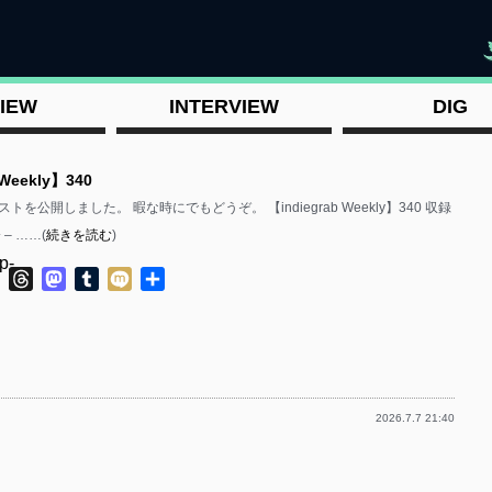
"
IEW
INTERVIEW
DIG
 Weekly】340
を公開しました。 暇な時にでもどうぞ。 【indiegrab Weekly】340 収録
– ……(
続きを読む
)
p-
ok
ter
Line
Threads
Mastodon
Tumblr
Mixi
共
有
2026.7.7 21:40
p-