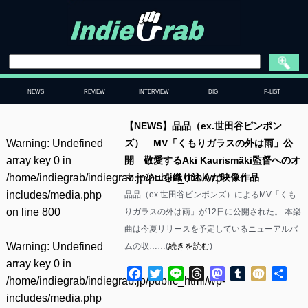
NEWS
REVIEW
INTERVIEW
DIG
P-LIST
【NEWS】品品（ex.世田谷ピンポン
Warning
: Undefined
ズ） MV「くもりガラスの外は雨」公
array key 0 in
開 敬愛するAki Kaurismäki監督へのオ
/home/indiegrab/indiegrab.jp/public_html/wp-
マージュを織り込んだ映像作品
includes/media.php
品品（ex.世田谷ピンポンズ）によるMV「くも
on line
800
りガラスの外は雨」が12日に公開された。 本楽
曲は今夏リリースを予定しているニューアルバ
Warning
: Undefined
ムの収……(
続きを読む
)
array key 0 in
Facebook
Twitter
Line
Threads
Mastodon
Tumblr
Mixi
共
/home/indiegrab/indiegrab.jp/public_html/wp-
有
includes/media.php