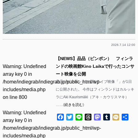
2026.7.14 12:00
【NEWS】品品（ピンポン） フィンラ
Warning
: Undefined
ンドの映画館Kino Laikaで行ったコンサ
array key 0 in
ート映像を公開
/home/indiegrab/indiegrab.jp/public_html/wp-
品品（ピンポン）によるライブ映像「」が1日
includes/media.php
に公開された。 今作はフィンランドはカルッキ
on line
800
ラにAki Kaurismäki（アキ・カウリスマキ）
……(
続きを読む
)
Warning
: Undefined
Facebook
Twitter
Line
Threads
Mastodon
Tumblr
Mixi
共
array key 0 in
有
/home/indiegrab/indiegrab.jp/public_html/wp-
includes/media.php