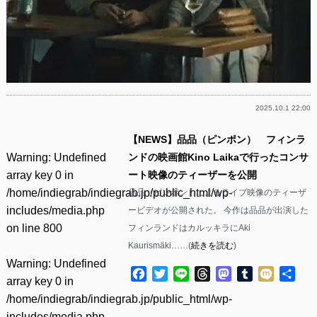
2025.10.1 22:00
【NEWS】品品（ピンポン） フィンラ
Warning
: Undefined
ンドの映画館Kino Laikaで行ったコンサ
array key 0 in
ート映像のティーザーを公開
/home/indiegrab/indiegrab.jp/public_html/wp-
品品（ピンポン）によるライブ映像のティーザ
includes/media.php
ービデオが公開された。 今作は品品が出演した
on line
800
フィンランドはカルッキラにAki
Kaurismäki……(
続きを読む
)
Warning
: Undefined
Facebook
Twitter
Line
Threads
Mastodon
Tumblr
Mixi
共
array key 0 in
有
/home/indiegrab/indiegrab.jp/public_html/wp-
includes/media.php