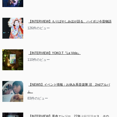
【INTERVIEW】もりばやしみほが語る、ハイポジ今昔物語
126件のビュー
【INTERVIEW】YOKO.T『La Vida』
110件のビュー
【NEWS】イベント情報：お休み系音楽隊 沼　2ndアルバ
ム...
83件のビュー
【INTERVIEW】黒色エレジー、27年ぶりリリース。その...