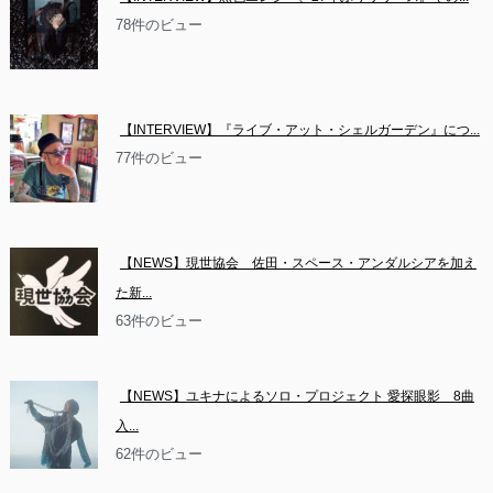
78件のビュー
【INTERVIEW】『ライブ・アット・シェルガーデン』につ...
77件のビュー
【NEWS】現世協会　佐田・スペース・アンダルシアを加え
た新...
63件のビュー
【NEWS】ユキナによるソロ・プロジェクト 愛探眼影　8曲
入...
62件のビュー