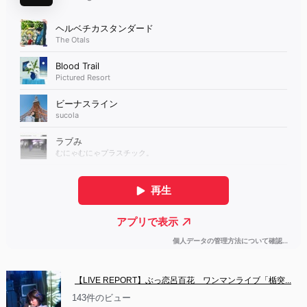
【LIVE REPORT】ぶっ恋呂百花　ワンマンライブ「楯突...
143件のビュー