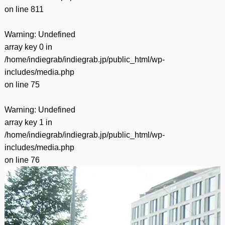
on line
811
Warning
: Undefined
array key 0 in
/home/indiegrab/indiegrab.jp/public_html/wp-
includes/media.php
on line
75
Warning
: Undefined
array key 1 in
/home/indiegrab/indiegrab.jp/public_html/wp-
includes/media.php
on line
76