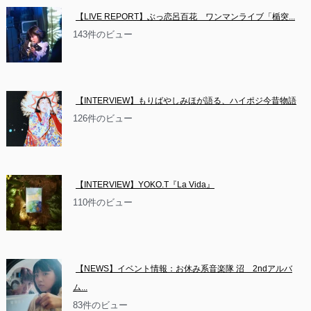
【LIVE REPORT】ぶっ恋呂百花　ワンマンライブ「楯突...
143件のビュー
【INTERVIEW】もりばやしみほが語る、ハイポジ今昔物語
126件のビュー
【INTERVIEW】YOKO.T『La Vida』
110件のビュー
【NEWS】イベント情報：お休み系音楽隊 沼　2ndアルバ
ム...
83件のビュー