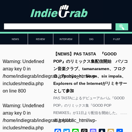
NEWS
REVIEW
INTERVIEW
DIG
P-LIST
【NEWS】PAS TASTA 『GOOD
Warning
: Undefined
POP』のリミックス集配信開始 パソコ
array key 0 in
ン音楽クラブ、tamanaramen、フロク
/home/indiegrab/indiegrab.jp/public_html/wp-
ロ、Tennyson、bo en、six impala、
includes/media.php
Explorers of the Internetがリミキサー
on line
800
として参加
PAS TASTAによるデビューアルバム『GOOD
Warning
: Undefined
POP』のリミックス集『GOOD POP
array key 0 in
REMIXES』が11日より配信を開始した。 ……
/home/indiegrab/indiegrab.jp/public_html/wp-
(
続きを読む
)
includes/media.php
Facebook
Twitter
Line
Threads
Mastodon
Tumblr
Mixi
共