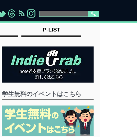
>
">
">
" >
P-LIST
学生無料のイベントはこちら