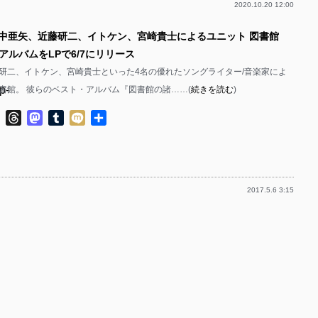
2020.10.20 12:00
p-
田中亜矢、近藤研二、イトケン、宮崎貴士によるユニット 図書館
p-
アルバムをLPで6/7にリリース
p-
研二、イトケン、宮崎貴士といった4名の優れたソングライター/音楽家によ
p-
書館。 彼らのベスト・アルバム『図書館の諸……(
続きを読む
)
p-
ok
ter
Line
Threads
Mastodon
Tumblr
Mixi
共
有
p-
p-
2017.5.6 3:15
p-
p-
p-
p-
p-