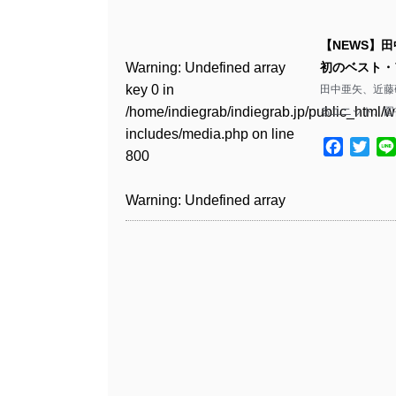
Warning
: Undefined array
/home/indiegrab/indiegrab.jp/public_html/w
key 0 in
includes/media.php
on line
Warning
: Undefined array
【NEWS】
/home/indiegrab/indiegrab.jp/public_html/w
806
key 0 in
Warning
: Undefined array
初のベスト・
includes/media.php
on line
/home/indiegrab/indiegrab.jp/public_html/w
key 0 in
田中亜矢、近藤
808
Warning
: Undefined array
includes/media.php
on line
/home/indiegrab/indiegrab.jp/public_html/w
るユニット、図
key 1 in
811
includes/media.php
on line
Warning
: Undefined array
/home/indiegrab/indiegrab.jp/public_html/w
Facebo
Twit
800
key 1 in
includes/media.php
on line
Warning
: Undefined array
/home/indiegrab/indiegrab.jp/public_html/w
806
key 1 in
Warning
: Undefined array
includes/media.php
on line
/home/indiegrab/indiegrab.jp/public_html/w
key 0 in
808
Warning
: Undefined array
includes/media.php
on line
/home/indiegrab/indiegrab.jp/public_html/w
key 0 in
811
includes/media.php
on line
Warning
: Undefined array
/home/indiegrab/indiegrab.jp/public_html/w
806
key 0 in
includes/media.php
on line
Warning
: Undefined array
/home/indiegrab/indiegrab.jp/public_html/w
808
key 0 in
Warning
: Undefined array
includes/media.php
on line
/home/indiegrab/indiegrab.jp/public_html/w
key 1 in
811
Warning
: Undefined array
includes/media.php
on line
/home/indiegrab/indiegrab.jp/public_html/w
key 1 in
800