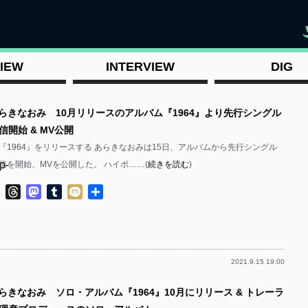
"
IEW
INTERVIEW
DIG
あらきなおみ 10月リリースのアルバム『1964』より先行シングル
開始 & MV公開
ム『1964』をリリースする あらきなおみは15日、アルバムから先行シングル
p-
信を開始、MVを公開した。 ハイポ……(
続きを読む
)
ok
ter
Line
Threads
Mastodon
Tumblr
Mixi
共
有
2021.9.15 19:00
p-
らきなおみ ソロ・アルバム『1964』10月にリリース & トレーラ