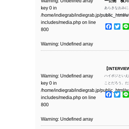
Warning
: Undefined array
ー公開 横川
key 0 in
あらきなおみによ
Warning
: Undefined array
/home/indiegrab/indiegrab.jp/public_html/w
れる。 ハイポ
key 1 in
includes/media.php
on line
/home/indiegrab/indiegrab.jp/public_html/w
Facebo
Twit
800
includes/media.php
on line
806
Warning
: Undefined array
key 0 in
Warning
: Undefined array
/home/indiegrab/indiegrab.jp/public_html/w
key 0 in
includes/media.php
on line
【INTER
/home/indiegrab/indiegrab.jp/public_html/w
806
Warning
: Undefined array
ハイポジといえ
includes/media.php
on line
key 0 in
ことだろう。だ
808
Warning
: Undefined array
/home/indiegrab/indiegrab.jp/public_html/w
key 1 in
Facebo
Twit
includes/media.php
on line
Warning
: Undefined array
/home/indiegrab/indiegrab.jp/public_html/w
800
key 1 in
includes/media.php
on line
/home/indiegrab/indiegrab.jp/public_html/w
806
Warning
: Undefined array
includes/media.php
on line
key 0 in
808