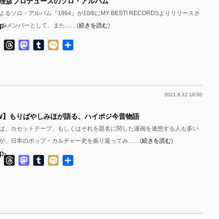
理彦プロデュースのソロ・アルバム
るソロ・アルバム『1964』が10/6にMY BEST! RECORDSよりリリースさ
p-
ジのメンバーとして、また……(
続きを読む
)
p-
ok
ter
Line
Threads
Mastodon
Tumblr
Mixi
共
有
2021.8.12 18:00
p-
VIEW】もりばやしみほが語る、ハイポジ今昔物語
p-
ば、カセットテープ、もしくはそれを題名に関した漫画を連想する人も多い
が、日本のポップ・カルチャー史を振り返ってみ……(
続きを読む
)
p-
ok
ter
Line
Threads
Mastodon
Tumblr
Mixi
共
有
p-
p-