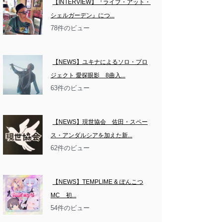
【INTERVIEW】『ライブ・アット・
シェルガーデン』につ...
78件のビュー
【NEWS】ユキナによるソロ・プロ
ジェクト 愛探眼影　8曲入...
63件のビュー
【NEWS】現世協会　佐田・スペー
ス・アンダルシアを加えた新...
62件のビュー
【NEWS】TEMPLIME & ぽんこつ
MC　初...
54件のビュー