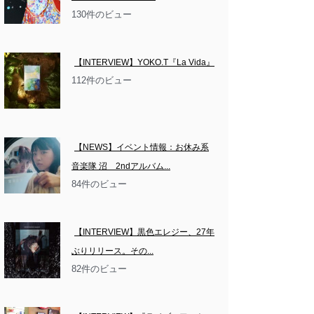
130件のビュー
【INTERVIEW】YOKO.T『La Vida』
112件のビュー
【NEWS】イベント情報：お休み系
音楽隊 沼　2ndアルバム...
84件のビュー
【INTERVIEW】黒色エレジー、27年
ぶりリリース。その...
82件のビュー