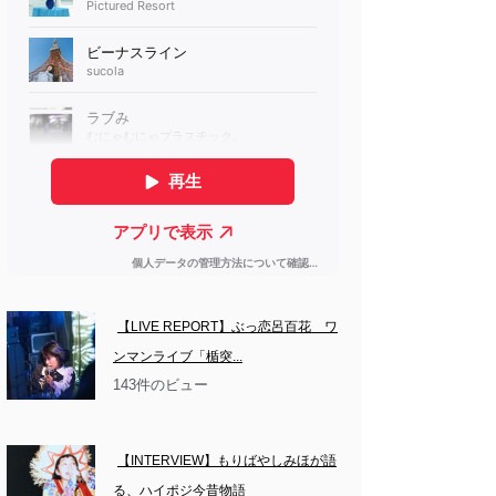
【LIVE REPORT】ぶっ恋呂百花　ワ
ンマンライブ「楯突...
143件のビュー
【INTERVIEW】もりばやしみほが語
る、ハイポジ今昔物語