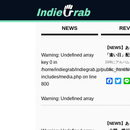
NEWS
REV
【NEWS】
Warning
: Undefined array
「遠い日」配信
key 0 in
10/6にアルバ
/home/indiegrab/indiegrab.jp/public_html/w
「遠い日」の配
includes/media.php
on line
Facebo
Twit
800
Warning
: Undefined array
key 0 in
/home/indiegrab/indiegrab.jp/public_html/w
includes/media.php
on line
【NEWS】あ
806