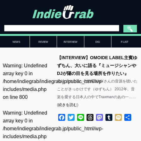
NEWS
REVIEW
INTERVIEW
DIG
P-LIST
【INTERVIEW】OMOIDE LABEL主賓ゆ
Warning
: Undefined
ずちん、大いに語る『ミュージシャンや
array key 0 in
DJが陽の目を見る場所を作りたい』
/home/indiegrab/indiegrab.jp/public_html/wp-
Jukeとの出会いはCRZKNYさんの音源を聴いた
includes/media.php
ことがきっかけです（ゆずちん） 2012年、音
on line
800
楽を愛する日本人の中でTraxmanのあの一……
(
続きを読む
)
Warning
: Undefined
Facebook
Twitter
Line
Threads
Mastodon
Tumblr
Mixi
共
array key 0 in
有
/home/indiegrab/indiegrab.jp/public_html/wp-
includes/media.php