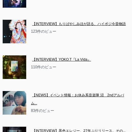
【INTERVIEW】もりばやしみほが語る、ハイポジ今昔物語
123件のビュー
【INTERVIEW】YOKO.T『La Vida』
110件のビュー
【NEWS】イベント情報：お休み系音楽隊 沼　2ndアルバ
ム...
83件のビュー
【INTERVIEW】黒色エレジー、27年ぶりリリース。その...