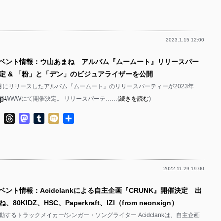
p-
p-
2023.1.15 12:00
p-
p-
イベント情報：ウ山あまね アルバム『ムームート』リリースパー
p-
定 & 「粉」と「デン」のビジュアライザーを公開
p-
月にリリースしたアルバム『ムームート』のリリースパーティーが2023年
p-
渋谷WWWにて開催決定。 リリースパーテ……(
続きを読む
)
p-
p-
ok
ter
Line
Threads
Mastodon
Tumblr
Mixi
共
p-
有
p-
p-
2022.11.29 19:00
p-
p-
ベント情報：Acidclankによる自主企画『CRUNK』開催決定 出
p-
p-
0KIDZ、HSC、Paperkraft、IZI（from neonsign）
p-
するトラックメイカー/シンガー・ソングライター Acidclankは、自主企画