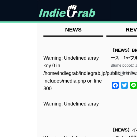
NEWS
REV
【NEWS】Bl
Warning
: Undefined array
ース 1st
key 0 in
Blume pop
/home/indiegrab/indiegrab.jp/public_html/w
作は昨年12月
includes/media.php
on line
Facebo
Twit
800
Warning
: Undefined array
key 0 in
/home/indiegrab/indiegrab.jp/public_html/w
includes/media.php
on line
【NEWS】
806