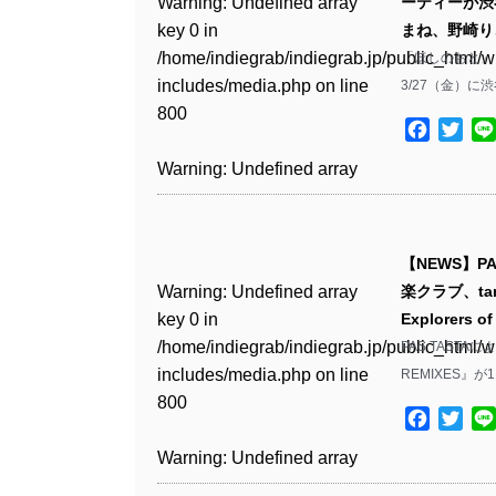
Warning
: Undefined array
ーティーが渋谷 
key 0 in
まね、野崎り
Warning
: Undefined array
/home/indiegrab/indiegrab.jp/public_html/w
「ほしのおと」と
key 1 in
includes/media.php
on line
3/27（金）に
/home/indiegrab/indiegrab.jp/public_html/w
800
includes/media.php
on line
Facebo
Twit
806
Warning
: Undefined array
key 0 in
Warning
: Undefined array
/home/indiegrab/indiegrab.jp/public_html/w
key 0 in
includes/media.php
on line
【NEWS】P
/home/indiegrab/indiegrab.jp/public_html/w
806
Warning
: Undefined array
楽クラブ、tam
includes/media.php
on line
key 0 in
Explorers
808
Warning
: Undefined array
/home/indiegrab/indiegrab.jp/public_html/w
PAS TAST
key 1 in
includes/media.php
on line
REMIXES』
Warning
: Undefined array
/home/indiegrab/indiegrab.jp/public_html/w
800
key 1 in
includes/media.php
on line
Facebo
Twit
/home/indiegrab/indiegrab.jp/public_html/w
806
Warning
: Undefined array
includes/media.php
on line
key 0 in
808