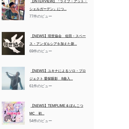
【INTERVIEW】『ライブ・アット・
シェルガーデン』につ...
77件のビュー
【NEWS】現世協会　佐田・スペー
ス・アンダルシアを加えた新...
69件のビュー
【NEWS】ユキナによるソロ・プロ
ジェクト 愛探眼影　8曲入...
61件のビュー
【NEWS】TEMPLIME & ぽんこつ
MC　初...
54件のビュー