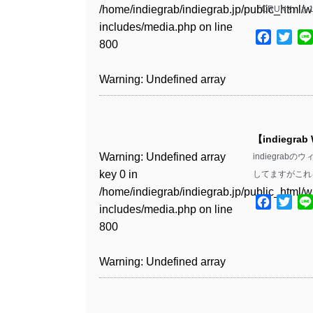
Warning
: Undefined array
includes/media.php
on line
Warning
: Undefined array
/home/indiegrab/indiegrab.jp/public_html/w
『CRUNK』を
/home/indiegrab/indiegrab.jp/public_html/w
key 1 in
811
key 1 in
includes/media.php
on line
Warning
: Undefined array
includes/media.php
on line
Warning
: Undefined array
/home/indiegrab/indiegrab.jp/public_html/w
Facebo
Twit
/home/indiegrab/indiegrab.jp/public_html/w
800
key 1 in
800
key 1 in
includes/media.php
on line
Warning
: Undefined array
includes/media.php
on line
/home/indiegrab/indiegrab.jp/public_html/w
/home/indiegrab/indiegrab.jp/public_html/w
806
key 1 in
806
Warning
: Undefined array
includes/media.php
on line
Warning
: Undefined array
includes/media.php
on line
/home/indiegrab/indiegrab.jp/public_html/w
key 0 in
808
key 0 in
808
Warning
: Undefined array
includes/media.php
on line
Warning
: Undefined array
/home/indiegrab/indiegrab.jp/public_html/w
/home/indiegrab/indiegrab.jp/public_html/w
key 0 in
811
key 0 in
includes/media.php
on line
Warning
: Undefined array
includes/media.php
on line
Warning
: Undefined array
【indiegrab
/home/indiegrab/indiegrab.jp/public_html/w
/home/indiegrab/indiegrab.jp/public_html/w
806
key 0 in
806
key 0 in
Warning
: Undefined array
indiegra
includes/media.php
on line
Warning
: Undefined array
includes/media.php
on line
/home/indiegrab/indiegrab.jp/public_html/w
/home/indiegrab/indiegrab.jp/public_html/w
key 0 in
してますがこれ
808
key 0 in
808
Warning
: Undefined array
includes/media.php
on line
Warning
: Undefined array
includes/media.php
on line
/home/indiegrab/indiegrab.jp/public_html/w
/home/indiegrab/indiegrab.jp/public_html/w
key 1 in
Facebo
Twit
811
key 1 in
811
includes/media.php
on line
Warning
: Undefined array
includes/media.php
on line
Warning
: Undefined array
/home/indiegrab/indiegrab.jp/public_html/w
/home/indiegrab/indiegrab.jp/public_html/w
800
key 1 in
800
key 1 in
includes/media.php
on line
Warning
: Undefined array
includes/media.php
on line
Warning
: Undefined array
/home/indiegrab/indiegrab.jp/public_html/w
/home/indiegrab/indiegrab.jp/public_html/w
806
key 1 in
806
key 1 in
Warning
: Undefined array
includes/media.php
on line
Warning
: Undefined array
includes/media.php
on line
/home/indiegrab/indiegrab.jp/public_html/w
/home/indiegrab/indiegrab.jp/public_html/w
key 0 in
808
key 0 in
808
Warning
: Undefined array
includes/media.php
on line
Warning
: Undefined array
includes/media.php
on line
/home/indiegrab/indiegrab.jp/public_html/w
/home/indiegrab/indiegrab.jp/public_html/w
key 0 in
811
key 0 in
811