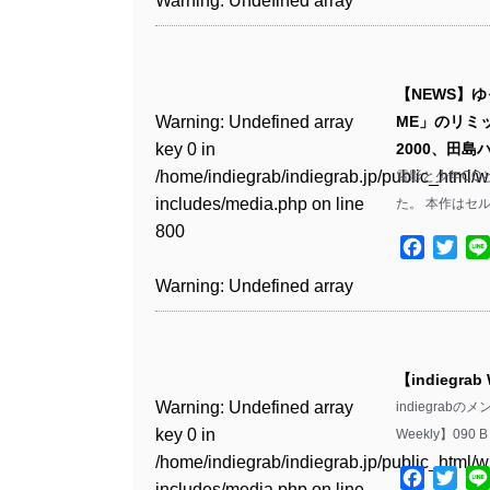
Warning
: Undefined array
includes/media.php
on line
Warning
: Undefined array
includes/media.php
on line
Warning
: Undefined array
/home/indiegrab/indiegrab.jp/public_html/w
/home/indiegrab/indiegrab.jp/public_html/w
key 0 in
808
key 0 in
808
key 1 in
Warning
: Undefined array
includes/media.php
on line
Warning
: Undefined array
includes/media.php
on line
/home/indiegrab/indiegrab.jp/public_html/w
/home/indiegrab/indiegrab.jp/public_html/w
/home/indiegrab/indiegrab.jp/public_html/w
key 0 in
811
key 0 in
811
includes/media.php
on line
Warning
: Undefined array
includes/media.php
on line
Warning
: Undefined array
【NEWS】ゆ
includes/media.php
on line
/home/indiegrab/indiegrab.jp/public_html/w
/home/indiegrab/indiegrab.jp/public_html/w
806
key 0 in
806
key 0 in
Warning
: Undefined array
ME」のリミ
76
includes/media.php
on line
Warning
: Undefined array
includes/media.php
on line
Warning
: Undefined array
/home/indiegrab/indiegrab.jp/public_html/w
/home/indiegrab/indiegrab.jp/public_html/w
key 0 in
2000、田島
808
key 0 in
808
key 0 in
Warning
: Undefined array
includes/media.php
on line
Warning
: Undefined array
includes/media.php
on line
/home/indiegrab/indiegrab.jp/public_html/w
電影と少年CQと
/home/indiegrab/indiegrab.jp/public_html/w
/home/indiegrab/indiegrab.jp/public_html/w
key 1 in
811
key 1 in
811
includes/media.php
on line
た。 本作はセ
Warning
: Undefined array
includes/media.php
on line
Warning
: Undefined array
includes/media.php
on line
/home/indiegrab/indiegrab.jp/public_html/w
/home/indiegrab/indiegrab.jp/public_html/w
800
key 1 in
800
key 1 in
75
includes/media.php
on line
Facebo
Twit
Warning
: Undefined array
includes/media.php
on line
Warning
: Undefined array
/home/indiegrab/indiegrab.jp/public_html/w
/home/indiegrab/indiegrab.jp/public_html/w
806
key 1 in
806
key 1 in
Warning
: Undefined array
includes/media.php
on line
Warning
: Undefined array
includes/media.php
on line
Warning
: Undefined array
/home/indiegrab/indiegrab.jp/public_html/w
/home/indiegrab/indiegrab.jp/public_html/w
key 0 in
808
key 0 in
808
key 1 in
Warning
: Undefined array
includes/media.php
on line
Warning
: Undefined array
includes/media.php
on line
/home/indiegrab/indiegrab.jp/public_html/w
/home/indiegrab/indiegrab.jp/public_html/w
/home/indiegrab/indiegrab.jp/public_html/w
key 0 in
811
key 0 in
811
includes/media.php
on line
Warning
: Undefined array
includes/media.php
on line
Warning
: Undefined array
【indiegrab
includes/media.php
on line
/home/indiegrab/indiegrab.jp/public_html/w
/home/indiegrab/indiegrab.jp/public_html/w
806
key 0 in
806
key 0 in
Warning
: Undefined array
76
indiegrab
includes/media.php
on line
Warning
: Undefined array
includes/media.php
on line
Warning
: Undefined array
/home/indiegrab/indiegrab.jp/public_html/w
/home/indiegrab/indiegrab.jp/public_html/w
key 0 in
Weekly】090 
808
key 0 in
808
key 0 in
Warning
: Undefined array
includes/media.php
on line
Warning
: Undefined array
includes/media.php
on line
/home/indiegrab/indiegrab.jp/public_html/w
/home/indiegrab/indiegrab.jp/public_html/w
/home/indiegrab/indiegrab.jp/public_html/w
key 1 in
Facebo
Twit
811
key 1 in
811
includes/media.php
on line