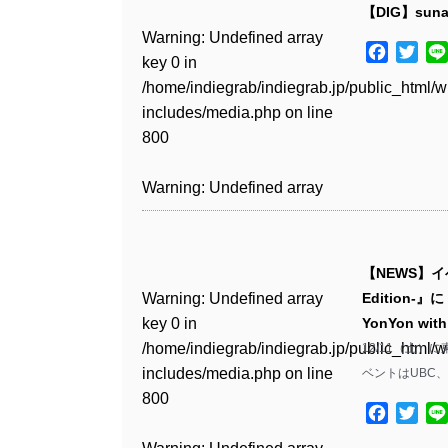
includes/media.php
on line
Warning
: Undefined array
includes/media.php
on line
Warning
: Undefined array
【DIG】sunam
/home/indiegrab/indiegrab.jp/public_html/w
/home/indiegrab/indiegrab.jp/public_html/w
806
key 0 in
806
key 0 in
Warning
: Undefined array
includes/media.php
on line
Warning
: Undefined array
includes/media.php
on line
Warning
: Undefined array
Facebo
Twit
/home/indiegrab/indiegrab.jp/public_html/w
/home/indiegrab/indiegrab.jp/public_html/w
key 0 in
808
key 0 in
808
key 0 in
Warning
: Undefined array
includes/media.php
on line
Warning
: Undefined array
includes/media.php
on line
/home/indiegrab/indiegrab.jp/public_html/w
/home/indiegrab/indiegrab.jp/public_html/w
/home/indiegrab/indiegrab.jp/public_html/w
key 1 in
811
key 1 in
811
includes/media.php
on line
Warning
: Undefined array
includes/media.php
on line
Warning
: Undefined array
includes/media.php
on line
/home/indiegrab/indiegrab.jp/public_html/w
/home/indiegrab/indiegrab.jp/public_html/w
800
key 1 in
800
key 1 in
75
includes/media.php
on line
Warning
: Undefined array
includes/media.php
on line
Warning
: Undefined array
/home/indiegrab/indiegrab.jp/public_html/w
/home/indiegrab/indiegrab.jp/public_html/w
806
key 1 in
806
key 1 in
Warning
: Undefined array
includes/media.php
on line
Warning
: Undefined array
includes/media.php
on line
Warning
: Undefined array
/home/indiegrab/indiegrab.jp/public_html/w
/home/indiegrab/indiegrab.jp/public_html/w
key 0 in
808
key 0 in
808
key 1 in
Warning
: Undefined array
includes/media.php
on line
Warning
: Undefined array
includes/media.php
on line
/home/indiegrab/indiegrab.jp/public_html/w
/home/indiegrab/indiegrab.jp/public_html/w
/home/indiegrab/indiegrab.jp/public_html/w
key 0 in
811
key 0 in
811
includes/media.php
on line
Warning
: Undefined array
includes/media.php
on line
Warning
: Undefined array
【NEWS】イ
includes/media.php
on line
/home/indiegrab/indiegrab.jp/public_html/w
/home/indiegrab/indiegrab.jp/public_html/w
806
key 0 in
806
key 0 in
Warning
: Undefined array
Edition-』に
76
includes/media.php
on line
Warning
: Undefined array
includes/media.php
on line
Warning
: Undefined array
/home/indiegrab/indiegrab.jp/public_html/w
/home/indiegrab/indiegrab.jp/public_html/w
key 0 in
YonYon with
808
key 0 in
808
key 0 in
Warning
: Undefined array
includes/media.php
on line
Warning
: Undefined array
includes/media.php
on line
/home/indiegrab/indiegrab.jp/public_html/w
12/11（土）に東
/home/indiegrab/indiegrab.jp/public_html/w
/home/indiegrab/indiegrab.jp/public_html/w
key 1 in
811
key 1 in
811
includes/media.php
on line
ベントはUBC、
Warning
: Undefined array
includes/media.php
on line
Warning
: Undefined array
includes/media.php
on line
/home/indiegrab/indiegrab.jp/public_html/w
/home/indiegrab/indiegrab.jp/public_html/w
800
key 1 in
800
key 1 in
75
includes/media.php
on line
Facebo
Twit
Warning
: Undefined array
includes/media.php
on line
Warning
: Undefined array
/home/indiegrab/indiegrab.jp/public_html/w
/home/indiegrab/indiegrab.jp/public_html/w
806
key 1 in
806
key 1 in