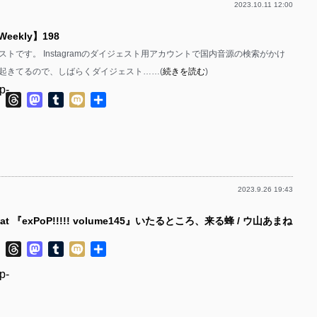
2023.10.11 12:00
p-
 Weekly】198
p-
トです。 Instagramのダイジェスト用アカウントで国内音源の検索がかけ
p-
起きてるので、しばらくダイジェスト……(
続きを読む
)
p-
ok
ter
Line
Threads
Mastodon
Tumblr
Mixi
共
有
p-
p-
p-
2023.9.26 19:43
p-
 at 『exPoP!!!!! volume145』いたるところ、来る蜂 / ウ山あまね
p-
ok
ter
Line
Threads
Mastodon
Tumblr
Mixi
共
p-
有
p-
p-
p-