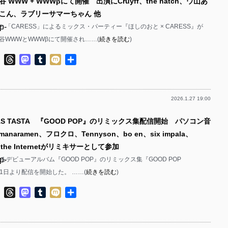
WWW + WWWβにて開催 出演にCruyff、the hatch、ウ山あ
こん、ラブリーサマーちゃん 他
p-
「CARESS」によるミックス・パーティー『ほしのおと × CARESS』が
渋谷WWWとWWWβにて開催され……(
続きを読む
)
p-
ok
ter
Line
Threads
Mastodon
Tumblr
Mixi
共
有
2026.1.27 19:00
p-
AS TASTA 『GOOD POP』のリミックス集配信開始 パソコン音
p-
anaramen、フロクロ、Tennyson、bo en、six impala、
 of the Internetがリミキサーとして参加
p-
Aによるデビューアルバム『GOOD POP』のリミックス集『GOOD POP
が11日より配信を開始した。 ……(
続きを読む
)
p-
ok
ter
Line
Threads
Mastodon
Tumblr
Mixi
共
p-
有