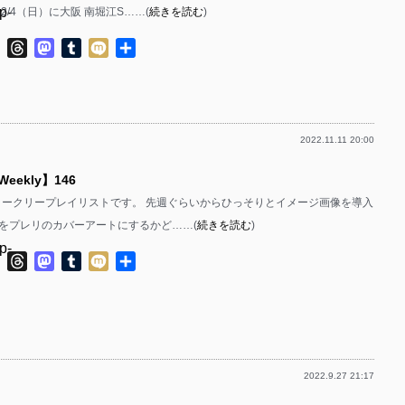
p-
12/4（日）に大阪 南堀江S……(
続きを読む
)
p-
p-
ok
ter
Line
Threads
Mastodon
Tumblr
Mixi
共
p-
有
p-
p-
p-
2022.11.11 20:00
p-
p-
 Weekly】146
p-
p-
bのウィークリープレイリストです。 先週ぐらいからひっそりとイメージ画像を導入
p-
p-
をプレリのカバーアートにするかど……(
続きを読む
)
p-
p-
ok
ter
Line
Threads
Mastodon
Tumblr
Mixi
共
有
p-
p-
p-
p-
p-
p-
2022.9.27 21:17
p-
p-