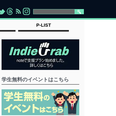
>
">
">
" >
P-LIST
学生無料のイベントはこちら