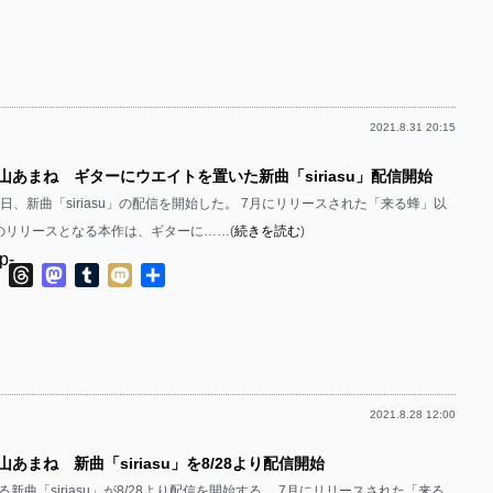
有
p-
p-
p-
p-
p-
p-
2021.8.31 20:15
p-
p-
p-
ウ山あまね ギターにウエイトを置いた新曲「siriasu」配信開始
p-
p-
日、新曲「siriasu」の配信を開始した。 7月にリリースされた「来る蜂」以
p-
p-
のリリースとなる本作は、ギターに……(
続きを読む
)
p-
p-
p-
ok
ter
Line
Threads
Mastodon
Tumblr
Mixi
共
有
p-
p-
p-
p-
p-
p-
p-
2021.8.28 12:00
p-
p-
p-
山あまね 新曲「siriasu」を8/28より配信開始
p-
p-
p-
新曲「siriasu」が8/28より配信を開始する。 7月にリリースされた「来る