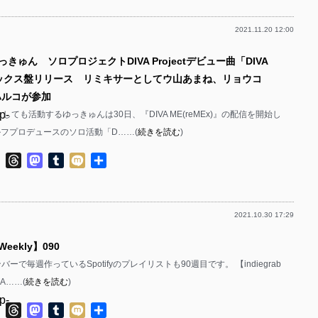
p-
p-
2021.11.20 12:00
p-
p-
p-
っきゅん ソロプロジェクトDIVA Projectデビュー曲「DIVA
p-
p-
ックス盤リリース リミキサーとしてウ山あまね、リョウコ
p-
p-
ハルコが参加
p-
しても活動するゆっきゅんは30日、『DIVA ME(reMEx)』の配信を開始し
p-
p-
ルフプロデュースのソロ活動「D……(
続きを読む
)
p-
p-
ok
ter
Line
Threads
Mastodon
Tumblr
Mixi
共
p-
p-
有
p-
p-
2021.10.30 17:29
p-
p-
p-
 Weekly】090
p-
p-
のメンバーで毎週作っているSpotifyのプレイリストも90週目です。 【indiegrab
p-
p-
B A……(
続きを読む
)
p-
p-
p-
ok
ter
Line
Threads
Mastodon
Tumblr
Mixi
共