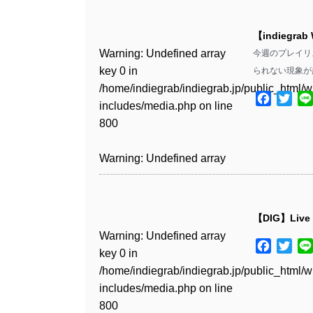
Warning
: Undefined array
/home/indiegrab/indiegrab.jp/public_html/w
key 0 in
includes/media.php
on line
Warning
: Undefined array
【indiegrab
/home/indiegrab/indiegrab.jp/public_html/w
806
key 0 in
Warning
: Undefined array
今週のプレイリス
includes/media.php
on line
/home/indiegrab/indiegrab.jp/public_html/w
key 0 in
られない現象が
808
Warning
: Undefined array
includes/media.php
on line
/home/indiegrab/indiegrab.jp/public_html/w
key 1 in
Facebo
Twit
811
includes/media.php
on line
Warning
: Undefined array
/home/indiegrab/indiegrab.jp/public_html/w
800
key 1 in
includes/media.php
on line
Warning
: Undefined array
/home/indiegrab/indiegrab.jp/public_html/w
806
key 1 in
Warning
: Undefined array
includes/media.php
on line
/home/indiegrab/indiegrab.jp/public_html/w
key 0 in
808
Warning
: Undefined array
includes/media.php
on line
/home/indiegrab/indiegrab.jp/public_html/w
key 0 in
811
includes/media.php
on line
Warning
: Undefined array
【DIG】Live
/home/indiegrab/indiegrab.jp/public_html/w
806
key 0 in
Warning
: Undefined array
includes/media.php
on line
Warning
: Undefined array
Facebo
Twit
/home/indiegrab/indiegrab.jp/public_html/w
key 0 in
808
key 0 in
Warning
: Undefined array
includes/media.php
on line
/home/indiegrab/indiegrab.jp/public_html/w
/home/indiegrab/indiegrab.jp/public_html/w
key 1 in
811
includes/media.php
on line
Warning
: Undefined array
includes/media.php
on line
/home/indiegrab/indiegrab.jp/public_html/w
800
key 1 in
800