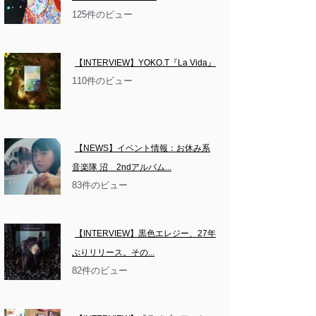
125件のビュー
【INTERVIEW】YOKO.T『La Vida』
110件のビュー
【NEWS】イベント情報：お休み系
音楽隊 沼　2ndアルバム...
83件のビュー
【INTERVIEW】黒色エレジー、27年
ぶりリリース。その...
82件のビュー