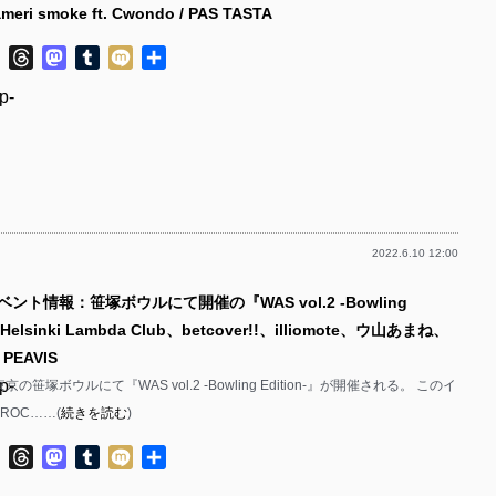
eri smoke ft. Cwondo / PAS TASTA
p-
p-
ok
ter
Line
Threads
Mastodon
Tumblr
Mixi
共
p-
p-
有
p-
p-
p-
p-
p-
p-
p-
p-
p-
2022.6.10 12:00
p-
p-
p-
ベント情報：笹塚ボウルにて開催の『WAS vol.2 -Bowling
p-
p-
 Helsinki Lambda Club、betcover!!、illiomote、ウ山あまね、
p-
p-
 PEAVIS
p-
京の笹塚ボウルにて『WAS vol.2 -Bowling Edition-』が開催される。 このイ
p-
p-
ROC……(
続きを読む
)
p-
p-
ok
ter
Line
Threads
Mastodon
Tumblr
Mixi
共
p-
p-
有