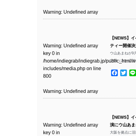
includes/media.php
on line
Warning
: Undefined array
/home/indiegrab/indiegrab.jp/public_html/w
806
key 1 in
Warning
: Undefined array
includes/media.php
on line
Warning
: Undefined array
/home/indiegrab/indiegrab.jp/public_html/w
key 0 in
808
key 0 in
Warning
: Undefined array
includes/media.php
on line
/home/indiegrab/indiegrab.jp/public_html/w
/home/indiegrab/indiegrab.jp/public_html/w
key 0 in
811
includes/media.php
on line
Warning
: Undefined array
includes/media.php
on line
【NEWS】
/home/indiegrab/indiegrab.jp/public_html/w
806
key 0 in
806
Warning
: Undefined array
ティー開催決
includes/media.php
on line
Warning
: Undefined array
/home/indiegrab/indiegrab.jp/public_html/w
key 0 in
ウ山あまねが9
808
key 0 in
Warning
: Undefined array
includes/media.php
on line
Warning
: Undefined array
/home/indiegrab/indiegrab.jp/public_html/w
1/19（木）に
/home/indiegrab/indiegrab.jp/public_html/w
key 1 in
811
key 1 in
includes/media.php
on line
Warning
: Undefined array
includes/media.php
on line
/home/indiegrab/indiegrab.jp/public_html/w
Facebo
Twit
/home/indiegrab/indiegrab.jp/public_html/w
800
key 1 in
800
includes/media.php
on line
Warning
: Undefined array
includes/media.php
on line
/home/indiegrab/indiegrab.jp/public_html/w
806
key 1 in
806
Warning
: Undefined array
includes/media.php
on line
Warning
: Undefined array
/home/indiegrab/indiegrab.jp/public_html/w
key 0 in
808
key 0 in
Warning
: Undefined array
includes/media.php
on line
Warning
: Undefined array
/home/indiegrab/indiegrab.jp/public_html/w
/home/indiegrab/indiegrab.jp/public_html/w
key 0 in
811
key 0 in
includes/media.php
on line
Warning
: Undefined array
includes/media.php
on line
【NEWS】イ
/home/indiegrab/indiegrab.jp/public_html/w
/home/indiegrab/indiegrab.jp/public_html/w
806
key 0 in
806
Warning
: Undefined array
演にウ山あまね、8
includes/media.php
on line
Warning
: Undefined array
includes/media.php
on line
/home/indiegrab/indiegrab.jp/public_html/w
key 0 in
大阪を拠点に活動
808
key 0 in
808