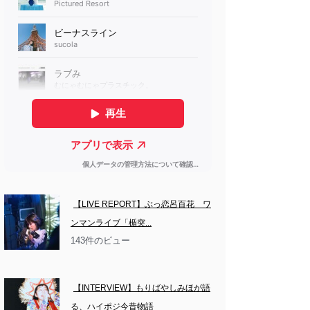
【LIVE REPORT】ぶっ恋呂百花　ワ
ンマンライブ「楯突...
143件のビュー
【INTERVIEW】もりばやしみほが語
る、ハイポジ今昔物語