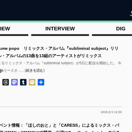
"
IEW
INTERVIEW
DIG
ume popo リミックス・アルバム『subliminal subject』リリ
フル・アルバムの13曲を13組のアーティストがリミックス
oによるリミックス・アルバム『subliminal subject』が5日に配信を開始した。 今
p-
にリリースさ……(
続きを読む
)
ok
ter
Line
Threads
Mastodon
Tumblr
Mixi
共
有
2026.8.5 12:00
p-
イベント情報：「ほしのおと」と「CARESS」によるミックス・パ