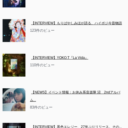
【INTERVIEW】もりばやしみほが語る、ハイポジ今昔物語
123件のビュー
【INTERVIEW】YOKO.T『La Vida』
110件のビュー
【NEWS】イベント情報：お休み系音楽隊 沼　2ndアルバ
ム...
83件のビュー
【INTERVIEW】黒色エレジー、27年ぶりリリース。その...