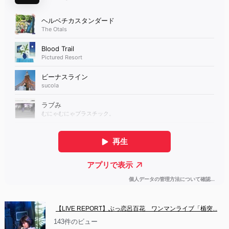
【LIVE REPORT】ぶっ恋呂百花　ワンマンライブ「楯突...
143件のビュー