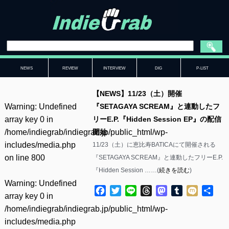
NEWS
REVIEW
INTERVIEW
DIG
P-LIST
【NEWS】11/23（土）開催
Warning
: Undefined
『SETAGAYA SCREAM』と連動したフ
array key 0 in
リーE.P.『Hidden Session EP』の配信
/home/indiegrab/indiegrab.jp/public_html/wp-
開始
includes/media.php
11/23（土）に恵比寿BATICAにて開催される
on line
800
『SETAGAYA SCREAM』と連動したフリーE.P.
『Hidden Session ……(
続きを読む
)
Warning
: Undefined
Facebook
Twitter
Line
Threads
Mastodon
Tumblr
Mixi
共
array key 0 in
有
/home/indiegrab/indiegrab.jp/public_html/wp-
includes/media.php