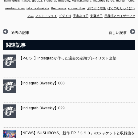
flamingosis
,
frasco
,
group2
,
indiegrab biweekly
,
koji nakamura
,
macross 82-99
,
monju n chie
,
newton circus
,
takahashi/aitata
,
the demos
,
youmentbay
,
ぷにぷに電機
,
ぼくのりりっくぼう
よみ
,
アルト・ジェイ
,
ゴダイゴ
,
宇宙ネコ子
,
安藤裕子
,
田我流とカイザーソゼ
過去の記事
新しい記事
関連記事
【P-LIST】indiegrabが作った過去の定期プレイリスト全部
【indiegrab Biweekly】008
【indiegrab Biweekly】029
【NEWS】SUSHIBOYS、新作 EP『３５０』のジャケットと収録曲を