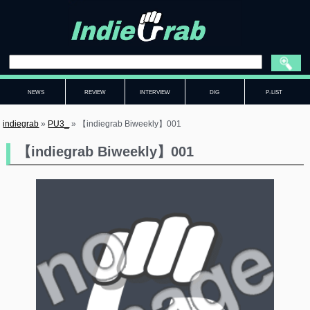
NEWS
REVIEW
INTERVIEW
DIG
P-LIST
indiegrab
»
PU3_
»
【indiegrab Biweekly】001
【indiegrab Biweekly】001