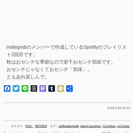
indiegrabのメンバーで作成しているSpotifyのプレイリス
ト2回目です。
秋はおセンチな季節なので若干おセンチ気味です。
おセンチじゃなくておセンチ「気味」。
ともあれ楽しんで。
Facebook
Twitter
Line
Threads
Mastodon
Tumblr
Mixi
共
有
2018.9.30 12:13
カテゴリ：
PU3_
,
REVIEW
タグ：
arttheaterguild
,
blank banshee
,
Cornelius
,
ed motta
,