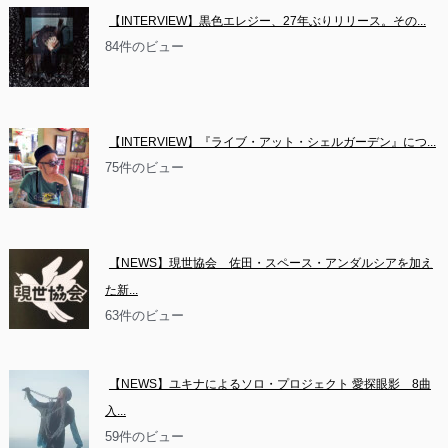
【INTERVIEW】黒色エレジー、27年ぶりリリース。その...
84件のビュー
【INTERVIEW】『ライブ・アット・シェルガーデン』につ...
75件のビュー
【NEWS】現世協会　佐田・スペース・アンダルシアを加え
た新...
63件のビュー
【NEWS】ユキナによるソロ・プロジェクト 愛探眼影　8曲
入...
59件のビュー