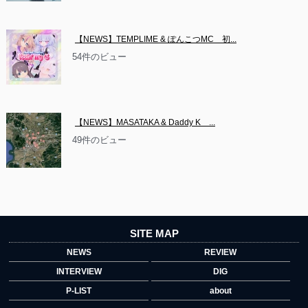
【NEWS】TEMPLIME & ぽんこつMC　初...
54件のビュー
【NEWS】MASATAKA & Daddy K　...
49件のビュー
SITE MAP
NEWS
REVIEW
INTERVIEW
DIG
P-LIST
about