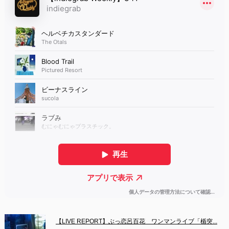
【LIVE REPORT】ぶっ恋呂百花　ワンマンライブ「楯突...