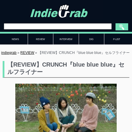
NEWS
REVIEW
INTERVIEW
DIG
P-LIST
indiegrab
»
REVIEW
»
【REVIEW】CRUNCH『blue blue blue』セルフライナー
【REVIEW】CRUNCH『blue blue blue』セ
ルフライナー