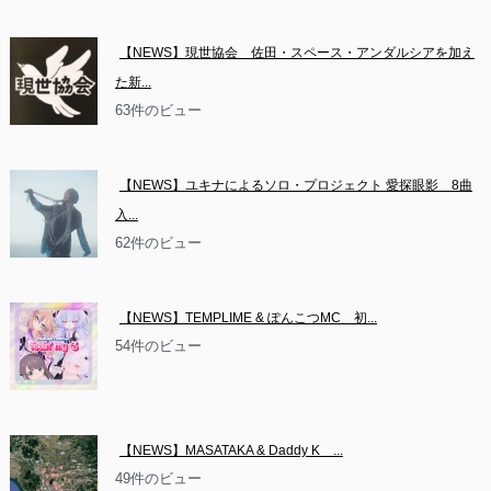
【NEWS】現世協会　佐田・スペース・アンダルシアを加え
た新...
63件のビュー
【NEWS】ユキナによるソロ・プロジェクト 愛探眼影　8曲
入...
62件のビュー
【NEWS】TEMPLIME & ぽんこつMC　初...
54件のビュー
【NEWS】MASATAKA & Daddy K　...
49件のビュー