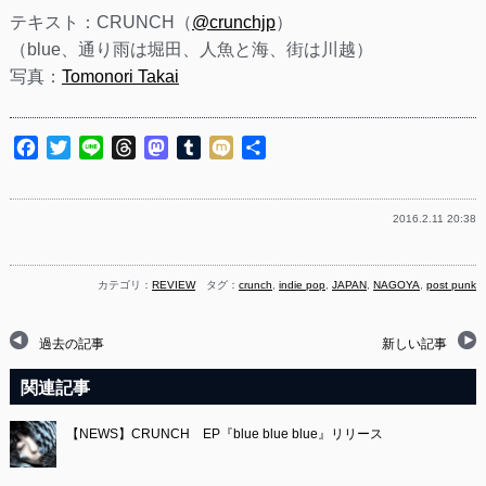
テキスト：CRUNCH（
@crunchjp
）
（blue、通り雨は堀田、人魚と海、街は川越）
写真：
Tomonori Takai
Facebook
Twitter
Line
Threads
Mastodon
Tumblr
Mixi
共
有
2016.2.11 20:38
カテゴリ：
REVIEW
タグ：
crunch
,
indie pop
,
JAPAN
,
NAGOYA
,
post punk
過去の記事
新しい記事
関連記事
【NEWS】CRUNCH EP『blue blue blue』リリース