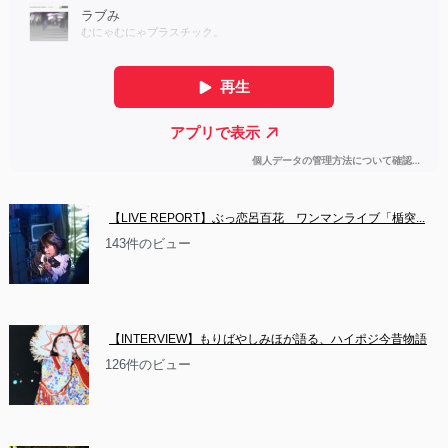
【LIVE REPORT】ぶっ恋呂百花　ワンマンライブ「楯突...
143件のビュー
【INTERVIEW】もりばやしみほが語る、ハイポジ今昔物語
126件のビュー