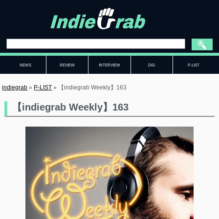
NEWS
REVIEW
INTERVIEW
DIG
P-LIST
indiegrab
»
P-LIST
»
【indiegrab Weekly】163
【indiegrab Weekly】163