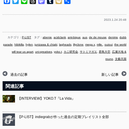
Facebook
Twitter
Line
Threads
Mastodon
Tumblr
Mixi
共
有
2023.1.24 20:48
カテゴリ：
P-LIST
タグ：
abenie
,
acidclank
,
ami-bique
,
aus
,
de de mouse
,
denims
,
dubb
parade
,
hibikilla
,
hylen
,
junizawa & chiaki
,
lagheads
,
lilyclone
,
mega x
,
mlle.
,
ouioui
,
the world
will tear us apart
,
uni-qreatives
,
yoko.t
,
カニ研究会
,
サトミマガエ
,
君島大空
,
広瀬大地 &
rouno
,
文藝天国
過去の記事
新しい記事
関連記事
【INTERVIEW】YOKO.T『La Vida』
【P-LIST】indiegrabが作った過去の定期プレイリスト全部