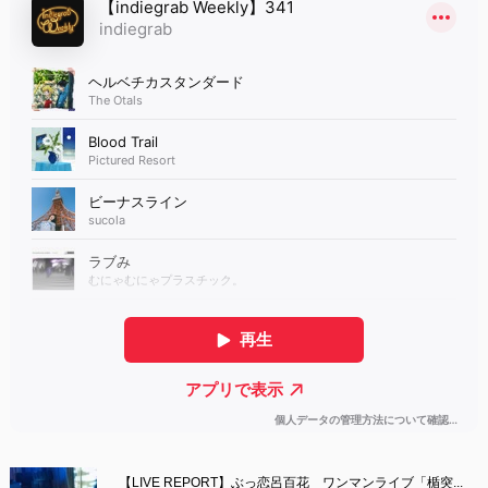
【LIVE REPORT】ぶっ恋呂百花　ワンマンライブ「楯突...