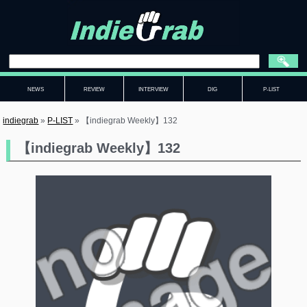
NEWS
REVIEW
INTERVIEW
DIG
P-LIST
indiegrab
»
P-LIST
»
【indiegrab Weekly】132
【indiegrab Weekly】132