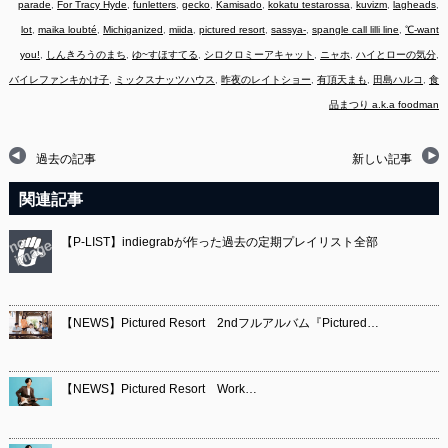
parade
,
For Tracy Hyde
,
funletters
,
gecko
,
Kamisado
,
kokatu testarossa
,
kuvizm
,
lagheads
,
lot
,
maika loubté
,
Michiganized
,
miida
,
pictured resort
,
sassya-
,
spangle call lilli line
,
℃-want
you!
,
しんきろうのまち
,
ゆ~すほすてる
,
シロクロミーアキャット
,
ニャホ
,
ハイとローの気分
,
バイレファンキかけ子
,
ミックスナッツハウス
,
昨夜のレイトショー
,
有頂天まも
,
田島ハルコ
,
食
品まつり a.k.a foodman
過去の記事
新しい記事
関連記事
【P-LIST】indiegrabが作った過去の定期プレイリスト全部
【NEWS】Pictured Resort 2ndフルアルバム『Pictured…
【NEWS】Pictured Resort Work…