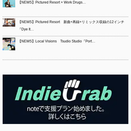
【NEWS】Pictured Resort × Work Drugs…
【NEWS】Pictured Resort 新曲+再録+リミックス収録の12インチ
『Dye It…
【NEWS】Local Visions Tsudio Studio『Port…