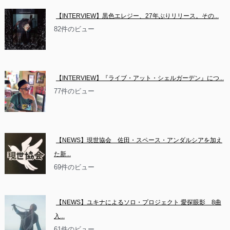
【INTERVIEW】黒色エレジー、27年ぶりリリース。その...
82件のビュー
【INTERVIEW】『ライブ・アット・シェルガーデン』につ...
77件のビュー
【NEWS】現世協会　佐田・スペース・アンダルシアを加え
た新...
69件のビュー
【NEWS】ユキナによるソロ・プロジェクト 愛探眼影　8曲
入...
61件のビュー