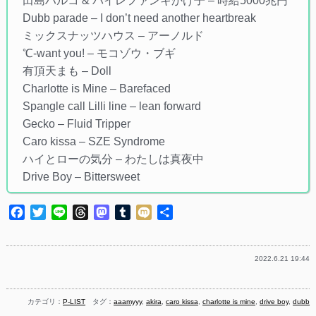
田島ハルコ & バイレファンキかけ子 – 時給5000兆円
Dubb parade – I don’t need another heartbreak
ミックスナッツハウス – アーノルド
℃-want you! – モコゾウ・ブギ
有頂天まも – Doll
Charlotte is Mine – Barefaced
Spangle call Lilli line – lean forward
Gecko – Fluid Tripper
Caro kissa – SZE Syndrome
ハイとローの気分 – わたしは真夜中
Drive Boy – Bittersweet
Facebook
Twitter
Line
Threads
Mastodon
Tumblr
Mixi
共
有
2022.6.21 19:44
カテゴリ：
P-LIST
タグ：
aaamyyy
,
akira
,
caro kissa
,
charlotte is mine
,
drive boy
,
dubb