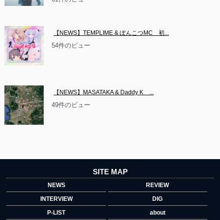
【NEWS】TEMPLIME & ぽんこつMC　初...
54件のビュー
【NEWS】MASATAKA & Daddy K　...
49件のビュー
SITE MAP
NEWS
REVIEW
INTERVIEW
DIG
P-LIST
about