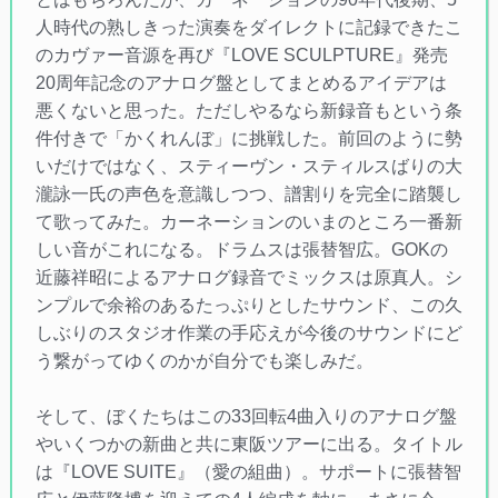
人時代の熟しきった演奏をダイレクトに記録できたこ
のカヴァー音源を再び『LOVE SCULPTURE』発売
20周年記念のアナログ盤としてまとめるアイデアは
悪くないと思った。ただしやるなら新録音もという条
件付きで「かくれんぼ」に挑戦した。前回のように勢
いだけではなく、スティーヴン・スティルスばりの大
瀧詠一氏の声色を意識しつつ、譜割りを完全に踏襲し
て歌ってみた。カーネーションのいまのところ一番新
しい音がこれになる。ドラムスは張替智広。GOKの
近藤祥昭によるアナログ録音でミックスは原真人。シ
ンプルで余裕のあるたっぷりとしたサウンド、この久
しぶりのスタジオ作業の手応えが今後のサウンドにど
う繋がってゆくのかが自分でも楽しみだ。
そして、ぼくたちはこの33回転4曲入りのアナログ盤
やいくつかの新曲と共に東阪ツアーに出る。タイトル
は『LOVE SUITE』（愛の組曲）。サポートに張替智