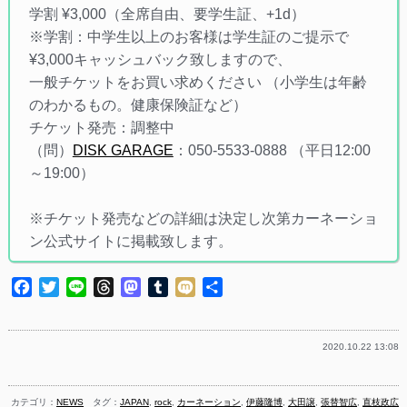
学割 ¥3,000（全席自由、要学生証、+1d）
※学割：中学生以上のお客様は学生証のご提示で
¥3,000キャッシュバック致しますので、
一般チケットをお買い求めください （小学生は年齢
のわかるもの。健康保険証など）
チケット発売：調整中
（問）
DISK GARAGE
：050-5533-0888 （平日12:00
～19:00）
※チケット発売などの詳細は決定し次第カーネーショ
ン公式サイトに掲載致します。
Facebook
Twitter
Line
Threads
Mastodon
Tumblr
Mixi
共
有
2020.10.22 13:08
カテゴリ：
NEWS
タグ：
JAPAN
,
rock
,
カーネーション
,
伊藤隆博
,
大田譲
,
張替智広
,
直枝政広