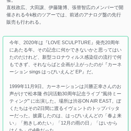
催。
直枝政広、大田譲、伊藤隆博、張替智広のメンバーで開
催される今k枚のツアーでは、前述のアナログ盤の先行
販売も行われる。
今年、2020年は『LOVE SCULPTURE』発売20周年
にあたる年。その記念に何かできないかと思ってはい
たのだけれど、新型コロナウィルス感染症の流行で何
もできず、それならばと企画が上がったのが『カーネ
ーション sings はっぴいえんど EP』だ。
1999年11月9日。カーネーションは川勝正幸さんのお
声がけで松本隆 作詞活動30周年記念ライブ “風待ミー
ティング” に出演した。場所は渋谷ON AIR EAST。ぼ
くたちはその2日間に渡るイヴェントのトップバッタ
ーだった。披露したのは、はっぴいえんどの「春よ来
い」「抱きしめたい」「12月の雨の日」「はいから
はくち」の4曲だった。