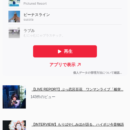
【LIVE REPORT】ぶっ恋呂百花　ワンマンライブ「楯突...
143件のビュー
【INTERVIEW】もりばやしみほが語る、ハイポジ今昔物語