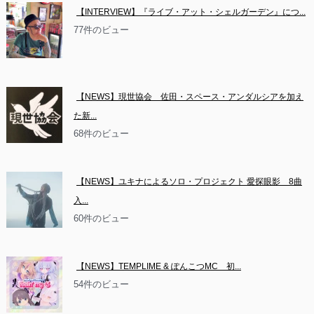
【INTERVIEW】『ライブ・アット・シェルガーデン』につ...
77件のビュー
【NEWS】現世協会　佐田・スペース・アンダルシアを加え
た新...
68件のビュー
【NEWS】ユキナによるソロ・プロジェクト 愛探眼影　8曲
入...
60件のビュー
【NEWS】TEMPLIME & ぽんこつMC　初...
54件のビュー