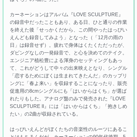
カーネーションはアルバム『LOVE SCULPTURE』
の録音中だったこともあり、ある日、ひと通りの作業
を終えた後「せっかくだから、この間やったはっぴい
えんども録音してみよう」となった（「12月の雨の
日」は録音せず）。疲れで身体はくたくただったが、
ダビングなしの一発録音で、と心を決めてのテイク。
エンジニア植松豊による渾身のセッティングもあっ
て、これがどうして中々の出来映えとなり、シングル
「恋するためにぼくは生まれてきたんだ」のカップリ
ングに「春よ来い」を収録することになったり、販売
促進用の8cmシングルにも「はいからはくち」が選ば
れたりもした。アナログ盤のみで発売された『LOVE
SCULPTURE II』には「はいからはくち」「抱きしめ
たい」の2曲が収録されている。
はっぴいえんどがぼくたちの音楽性のルーツにあるこ
とはもちろんだが、カーネーションの90年代後期、5