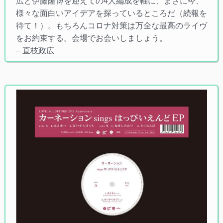
広と伊藤隆博を迎えての4人編成を軸に、まさに今、
様々な面白いアイデアを探っているところだ（続報を
待て！）。もちろんコロナ対策は万全な最高のライヴ
をお約束する。会場でお会いしましょう。
– 直枝政広