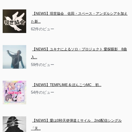
【NEWS】現世協会　佐田・スペース・アンダルシアを加え
た新...
62件のビュー
【NEWS】ユキナによるソロ・プロジェクト 愛探眼影　8曲
入...
59件のビュー
【NEWS】TEMPLIME & ぽんこつMC　初...
54件のビュー
【NEWS】愛は0秒天使弾道ミサイル　2nd配信シングル
「天...