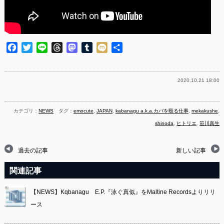
Facebook
Twitter
Line
Threads
Mastodon
Tumblr
Mixi
共
有
2020.10.21 18:00
カテゴリ：
NEWS
タグ：
emocute
,
JAPAN
,
kabanagu a.k.a.カバを殴る仕事
,
mekakushe
,
shinoda
,
ヒトリエ
,
笹川真生
過去の記事
新しい記事
関連記事
【NEWS】Kqbanagu E.P.『泳ぐ真似』をMaltine Recordsよりリリ
ース