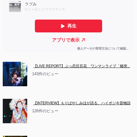
【LIVE REPORT】ぶっ恋呂百花　ワンマンライブ「楯突...
143件のビュー
【INTERVIEW】もりばやしみほが語る、ハイポジ今昔物語
126件のビュー