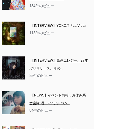
134件のビュー
【INTERVIEW】YOKO.T『La Vida』
113件のビュー
【INTERVIEW】黒色エレジー、27年
ぶりリリース。その...
85件のビュー
【NEWS】イベント情報：お休み系
音楽隊 沼　2ndアルバム...
84件のビュー