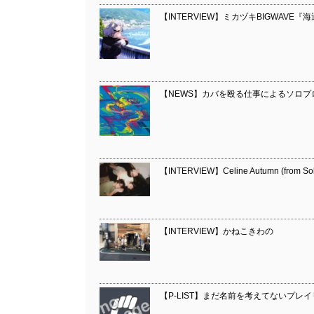
【INTERVIEW】ミカヅキBIGWAVE『海
【NEWS】カバを殴る仕事によるソロプロジ
【INTERVIEW】Celine Autumn (from So
【INTERVIEW】かねこきわの
【P-LIST】まだ名前を考えてないプレ