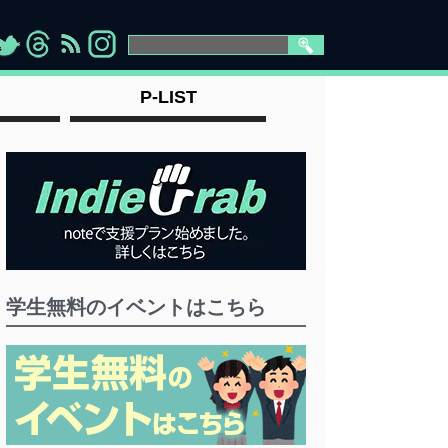
>
">
">
" >
P-LIST
学生無料のイベントはこちら