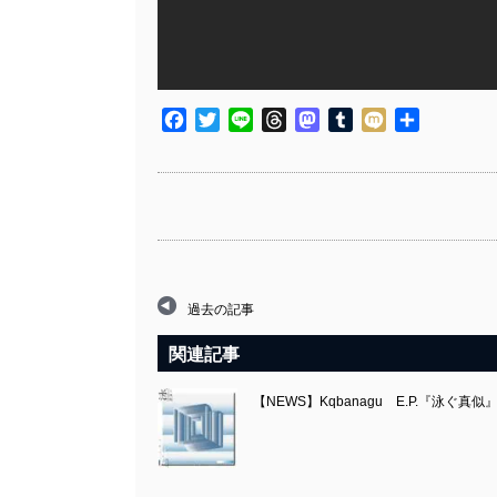
Facebook
Twitter
Line
Threads
Mastodon
Tumblr
Mixi
共
有
過去の記事
関連記事
【NEWS】Kqbanagu E.P.『泳ぐ真似』を