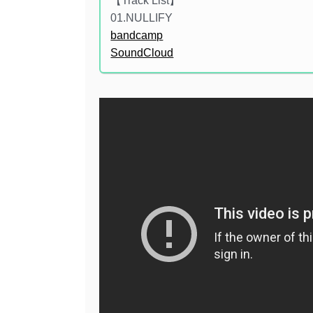
【Track List】
01.NULLIFY
bandcamp
SoundCloud