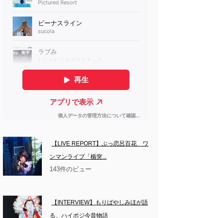
【LIVE REPORT】ぶっ恋呂百花　ワ
ンマンライブ「楯突...
143件のビュー
【INTERVIEW】もりばやしみほが語
る、ハイポジ今昔物語