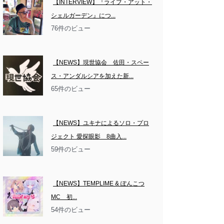
【INTERVIEW】『ライブ・アット・
シェルガーデン』につ...
76件のビュー
【NEWS】現世協会　佐田・スペー
ス・アンダルシアを加えた新...
65件のビュー
【NEWS】ユキナによるソロ・プロ
ジェクト 愛探眼影　8曲入...
59件のビュー
【NEWS】TEMPLIME & ぽんこつ
MC　初...
54件のビュー