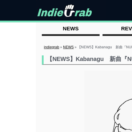
NEWS
REV
indiegrab
»
NEWS
»
【NEWS】Kabanagu 新曲『N
【NEWS】Kabanagu 新曲『