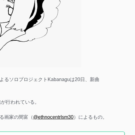
ソロプロジェクトKabanaguは20日、新曲
eで配信が行われている。
る画家の間富（
@ethnocentrIsm30
）によるもの。