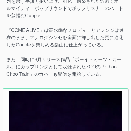
列を余す事無く拾い上げ、消化・構築された煌めくオー
ルマイティーポップサウンドでポップリスナーのハート
を鷲掴むCouple。
『COME ALIVE』は高水準なメロディーとアレンジは健
在のまま、アナログシンセを全面に押し出した更に進化
したCoupleを楽しめる楽曲に仕上がっている。
また、同時に8月リリース作品「ボーイ・ミーツ・ガー
ル」にカップリングとして収録されたZOOの「Choo
Choo Train」のカバーも配信を開始している。