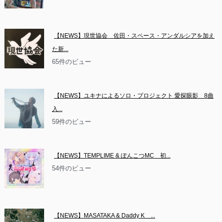
【NEWS】現世協会　佐田・スペース・アンダルシアを加え
た新...
65件のビュー
【NEWS】ユキナによるソロ・プロジェクト 愛探眼影　8曲
入...
59件のビュー
【NEWS】TEMPLIME & ぽんこつMC　初...
54件のビュー
【NEWS】MASATAKA & Daddy K　...