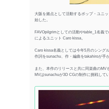
大阪を拠点として活動するポップ・ユニットCar
始した。
FAVOpilgrimとしての活動やtable_1名
によるユニット Caro kissa。
Caro kissa名義としては今年5月のシン
作詞をsunachu、作・編曲をtakahiro
また、本作のリリースと共に同楽曲のMV
MVはsunachuが3D CGの制作に挑戦して