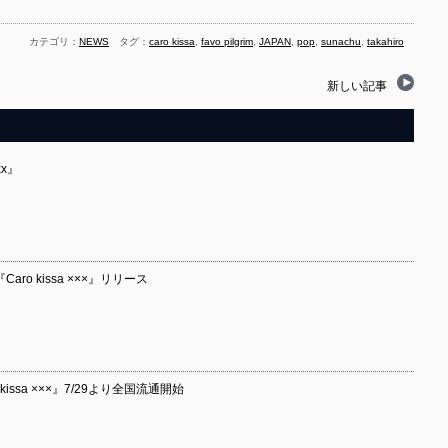
カテゴリ：
NEWS
タグ：
caro kissa
,
favo pilgrim
,
JAPAN
,
pop
,
sunachu
,
takahiro
新しい記事
xx』
aro kissa ×××』リリース
 kissa ×××』7/29より全国流通開始