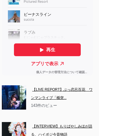
【LIVE REPORT】ぶっ恋呂百花　ワ
ンマンライブ「楯突...
143件のビュー
【INTERVIEW】もりばやしみほが語
る、ハイポジ今昔物語