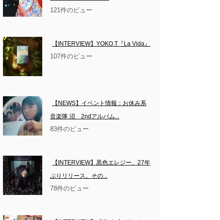
121件のビュー
【INTERVIEW】YOKO.T『La Vida』
107件のビュー
【NEWS】イベント情報：お休み系
音楽隊 沼　2ndアルバム...
83件のビュー
【INTERVIEW】黒色エレジー、27年
ぶりリリース。その...
78件のビュー