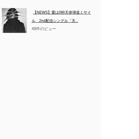
【NEWS】愛は0秒天使弾道ミサイ
ル　2nd配信シングル「天...
49件のビュー