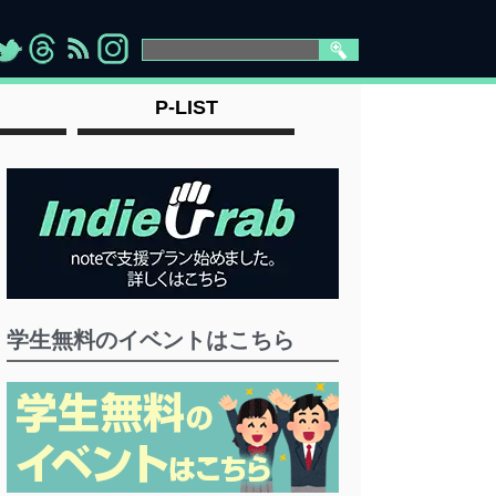
>
">
">
" >
P-LIST
学生無料のイベントはこちら