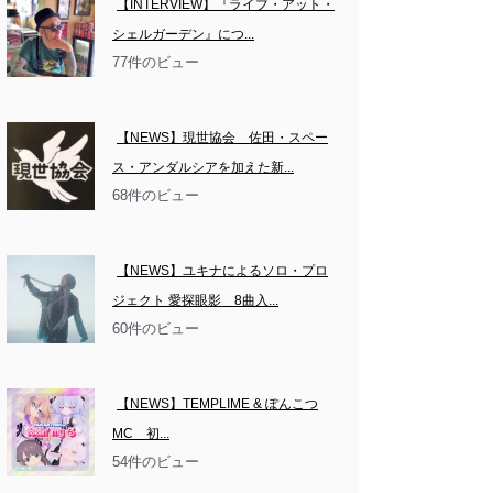
【INTERVIEW】『ライブ・アット・
シェルガーデン』につ...
77件のビュー
【NEWS】現世協会　佐田・スペー
ス・アンダルシアを加えた新...
68件のビュー
【NEWS】ユキナによるソロ・プロ
ジェクト 愛探眼影　8曲入...
60件のビュー
【NEWS】TEMPLIME & ぽんこつ
MC　初...
54件のビュー