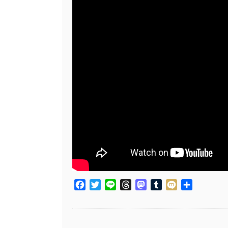
Facebook
Twitter
Line
Threads
Mastodon
Tumblr
Mixi
共
有