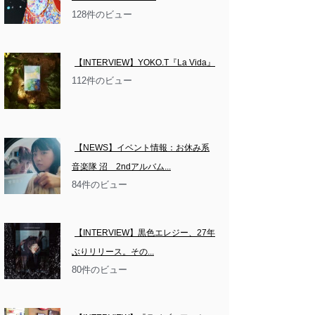
128件のビュー
【INTERVIEW】YOKO.T『La Vida』
112件のビュー
【NEWS】イベント情報：お休み系
音楽隊 沼　2ndアルバム...
84件のビュー
【INTERVIEW】黒色エレジー、27年
ぶりリリース。その...
80件のビュー