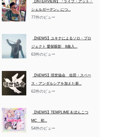
【INTERVIEW】『ライブ・アット・
シェルガーデン』につ...
77件のビュー
【NEWS】ユキナによるソロ・プロ
ジェクト 愛探眼影　8曲入...
63件のビュー
【NEWS】現世協会　佐田・スペー
ス・アンダルシアを加えた新...
62件のビュー
【NEWS】TEMPLIME & ぽんこつ
MC　初...
54件のビュー