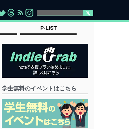
>
">
">
" >
P-LIST
学生無料のイベントはこちら