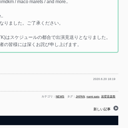
 imdkm / maco marets / and more..
..
なりました。ご了承ください。
CYK)はスケジュールの都合で出演見送りとなりました。
者の皆様には深くお詫び申し上げます。
2020.6.20 18:19
カテゴリ：
NEWS
タグ：
JAPAN
,
nami sato
,
岩壁音楽祭
新しい記事