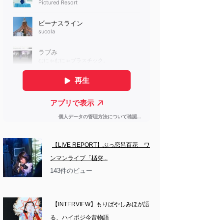
【LIVE REPORT】ぶっ恋呂百花　ワ
ンマンライブ「楯突...
143件のビュー
【INTERVIEW】もりばやしみほが語
る、ハイポジ今昔物語