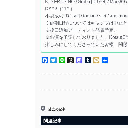
KID FRESINO / Seiho [DJ set] / Mars89 /
DAY2（11/1）
小袋成彬 [DJ set] / tomad / stei / and more
※延期日程についてはキャンプは中止と
※後日追加アーティスト発表予定。
※出演を予定しておりました、Kotsu(
楽しみにしてくださっていた皆様、関係
Facebook
Twitter
Line
Threads
Mastodon
Tumblr
Mixi
共
有
過去の記事
関連記事