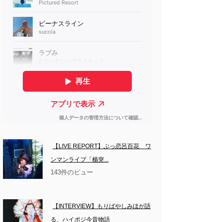
【LIVE REPORT】ぶっ恋呂百花　ワ
ンマンライブ「楯突...
143件のビュー
【INTERVIEW】もりばやしみほが語
る、ハイポジ今昔物語