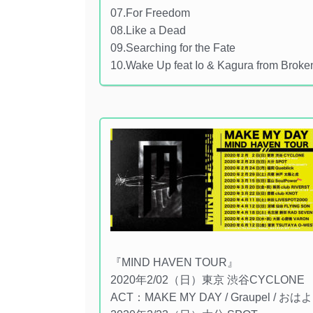
07.For Freedom
08.Like a Dead
09.Searching for the Fate
10.Wake Up feat Io & Kagura from Brok
『MIND HAVEN TOUR』
2020年2/02（日）東京 渋谷CYCLONE
ACT：MAKE MY DAY / Graupel / おはよう