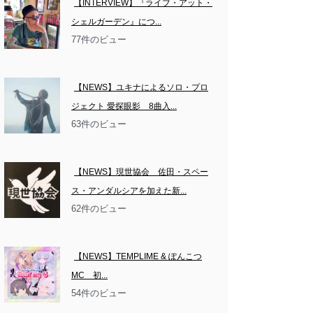
【INTERVIEW】『ライブ・アット・
シェルガーデン』につ...
77件のビュー
【NEWS】ユキナによるソロ・プロ
ジェクト 愛探眼影　8曲入...
63件のビュー
【NEWS】現世協会　佐田・スペー
ス・アンダルシアを加えた新...
62件のビュー
【NEWS】TEMPLIME & ぽんこつ
MC　初...
54件のビュー