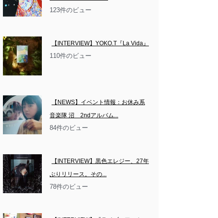
123件のビュー
【INTERVIEW】YOKO.T『La Vida』
110件のビュー
【NEWS】イベント情報：お休み系
音楽隊 沼　2ndアルバム...
84件のビュー
【INTERVIEW】黒色エレジー、27年
ぶりリリース。その...
78件のビュー