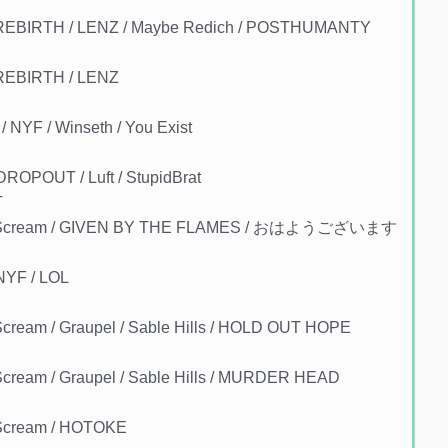
BIRTH / LENZ / Maybe Redich / POSTHUMANTY
EBIRTH / LENZ
NYF / Winseth / You Exist
POUT / Luft / StupidBrat
T
e Scream / GIVEN BY THE FLAMES / おはようございます
NYF / LOL
eam / Graupel / Sable Hills / HOLD OUT HOPE
ream / Graupel / Sable Hills / MURDER HEAD
Scream / HOTOKE