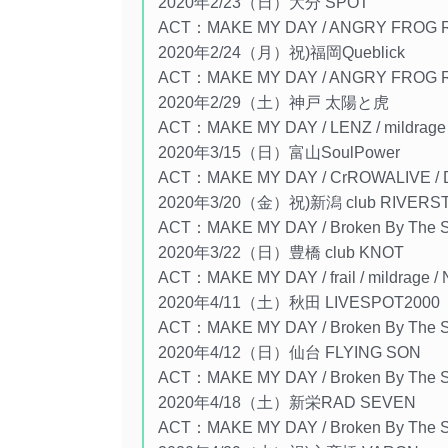
2020年2/23（日）大分 SPOT
ACT：MAKE MY DAY / ANGRY FROG RE
2020年2/24（月）祝)福岡Queblick
ACT：MAKE MY DAY / ANGRY FROG R
2020年2/29（土）神戸 太陽と虎
ACT：MAKE MY DAY / LENZ / mildrage / 
2020年3/15（日）富山SoulPower
ACT：MAKE MY DAY / CrROWALIVE / DRO
2020年3/20（金）祝)新潟 club RIVERS
ACT：MAKE MY DAY / Broken By Th
2020年3/22（日）豊橋 club KNOT
ACT：MAKE MY DAY / frail / mildrage / 
2020年4/11（土）秋田 LIVESPOT2000
ACT：MAKE MY DAY / Broken By The Scr
2020年4/12（日）仙台 FLYING SON
ACT：MAKE MY DAY / Broken By The Sc
2020年4/18（土）新栄RAD SEVEN
ACT：MAKE MY DAY / Broken By The 