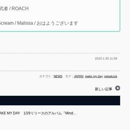
音武者 / ROACH
 Scream / Malissa / おはようございます
2020.1.30 11:59
カテゴリ：
NEWS
タグ：
JAPAN
,
make my day
,
metalcore
新しい記事
E MY DAY 1/29リリースのアルバム『Mind…