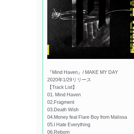
『Mind Haven』/ MAKE MY DAY
2020年1/29リリース
【Track List】
01. Mind Haven
02.Fragment
03.Death Wish
04.Money feat Flare Boy from Malissa
05.I Hate Everything
06.Reborn