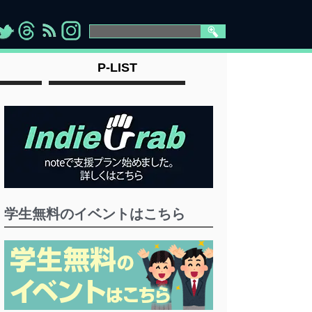
>
">
">
" >
P-LIST
学生無料のイベントはこちら