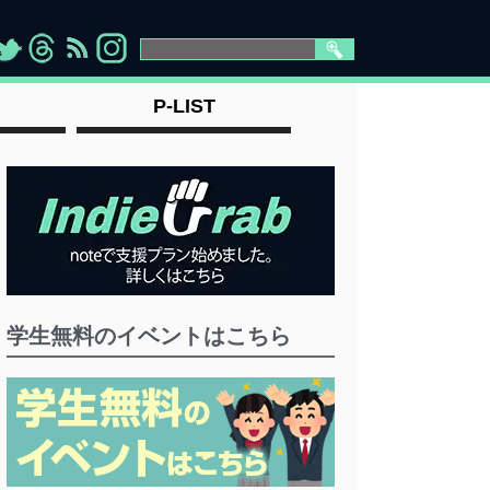
>
">
">
" >
P-LIST
学生無料のイベントはこちら