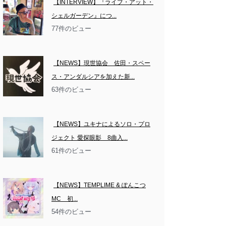
【INTERVIEW】『ライブ・アット・
シェルガーデン』につ...
77件のビュー
【NEWS】現世協会　佐田・スペー
ス・アンダルシアを加えた新...
63件のビュー
【NEWS】ユキナによるソロ・プロ
ジェクト 愛探眼影　8曲入...
61件のビュー
【NEWS】TEMPLIME & ぽんこつ
MC　初...
54件のビュー