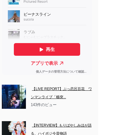
【LIVE REPORT】ぶっ恋呂百花　ワ
ンマンライブ「楯突...
143件のビュー
【INTERVIEW】もりばやしみほが語
る、ハイポジ今昔物語