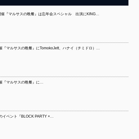
）開催『マルサスの晩餐』は忘年会スペシャル 出演にKING…
催『マルサスの晩餐』にTomokoJett、ハナイ（チミドロ）…
開催『マルサスの晩餐』に…
ベント『BLOCK PARTY ×…