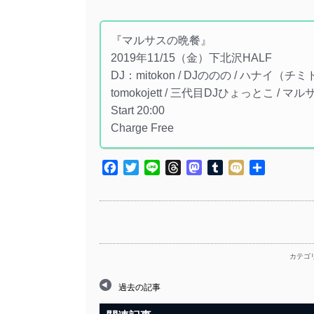
『マルサスの晩餐』
2019年11/15（金）下北沢HALF
DJ：mitokon / DJののの / ハナイ（チミドロ
tomokojett / 三代目DJひょっとこ / 
Start 20:00
Charge Free
Facebook
Twitter
Line
Threads
Mastodon
Tumblr
Mixi
共
有
カテゴ
過去の記事