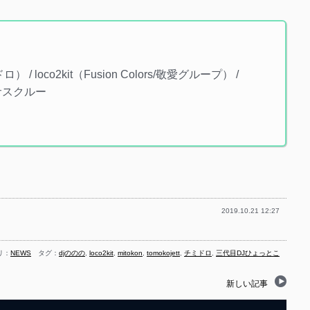
） / loco2kit（Fusion Colors/敬愛グループ） /
マルサスクルー
2019.10.21 12:27
リ：
NEWS
タグ：
djののの
,
loco2kit
,
mitokon
,
tomokojett
,
チミドロ
,
三代目DJひょっとこ
新しい記事