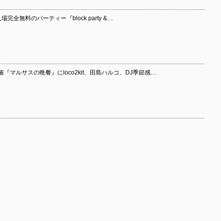
完全無料のパーティー『block party &…
催『マルサスの晩餐』にloco2kit、田島ハルコ、DJ季節感…