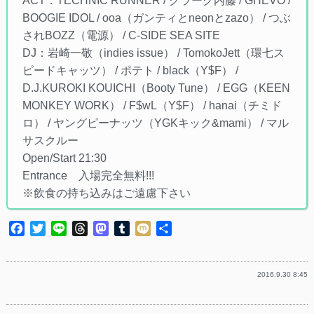
ACT：TECHNIC RUNNER / クラーク内藤 / GHEVO /
BOOGIE IDOL / ooa（ガンティとneonとzazo） / つぶ
されBOZZ（電源） / C-SIDE SEA SITE
DJ：岩崎一敬（indies issue） / TomokoJett（環七ス
ピードキャッツ） / ポテト / black（Y$F） /
D.J.KUROKI KOUICHI（Booty Tune） / EGG（KEEN
MONKEY WORK） / F$wL（Y$F） / hanai（チミド
ロ） / ヤングピーナッツ（YGKキック&mami） / マル
サスクルー
Open/Start 21:30
Entrance 入場完全無料!!!
※飲食の持ち込みはご遠慮下さい
Facebook
Twitter
Line
Threads
Mastodon
Tumblr
Mixi
共
有
2016.9.30 8:45