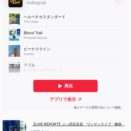
【LIVE REPORT】ぶっ恋呂百花　ワンマンライブ「楯突...