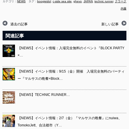
カテゴリ：
NEWS
タグ：
boogieidol
,
c-side sea site
,
ghevo
,
JAPAN
,
technic runner
,
クラーク
内藤
過去の記事
新しい記事
関連記事
【NEWS】イベント情報：入場完全無料のイベント『BLOCK PARTY
×…
【NEWS】イベント情報：9/15（金）開催 入場完全無料のパーティ
ー『マルサスの晩餐×Block…
【NEWS】TECHNIC RUNNER…
【NEWS】イベント情報：2/7（金）『マルサスの晩餐』にnuiwa、
TomokoJett、合法都市（Y…