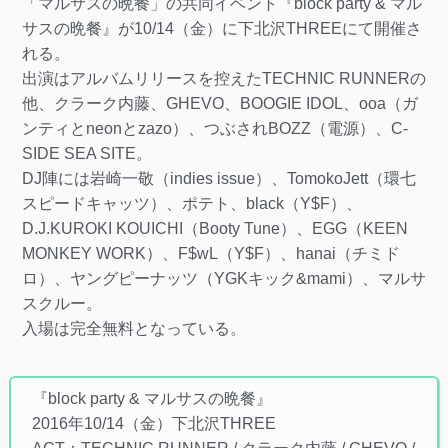
「マルサスの晩餐」の共同イベント『block party & マル
サスの晩餐』が10/14（金）に下北沢THREEにて開催さ
れる。
出演はアルバムリリースを控えたTECHNIC RUNNERの
他、クラーク内藤、GHEVO、BOOGIE IDOL、ooa（ガ
ンティとneonとzazo）、つぶされBOZZ（電源）、C-
SIDE SEA SITE。
DJ陣には岩崎一敬（indies issue）、TomokoJett（環七
スピードキャッツ）、ポテト、black（Y$F）、
D.J.KUROKI KOUICHI（Booty Tune）、EGG（KEEN
MONKEY WORK）、F$wL（Y$F）、hanai（チミド
ロ）、ヤングピーナッツ（YGKキック&mami）、マルサ
スクルー。
入場は完全無料となっている。
『block party & マルサスの晩餐』
2016年10/14（金）下北沢THREE