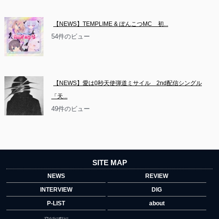
【NEWS】TEMPLIME & ぽんこつMC　初...
54件のビュー
【NEWS】愛は0秒天使弾道ミサイル　2nd配信シングル
「天...
49件のビュー
SITE MAP
NEWS
REVIEW
INTERVIEW
DIG
P-LIST
about
プライバシーポリシー