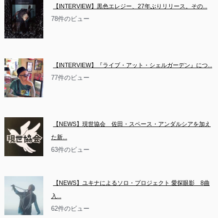
【INTERVIEW】黒色エレジー、27年ぶりリリース。その...
78件のビュー
【INTERVIEW】『ライブ・アット・シェルガーデン』につ...
77件のビュー
【NEWS】現世協会　佐田・スペース・アンダルシアを加え
た新...
63件のビュー
【NEWS】ユキナによるソロ・プロジェクト 愛探眼影　8曲
入...
62件のビュー