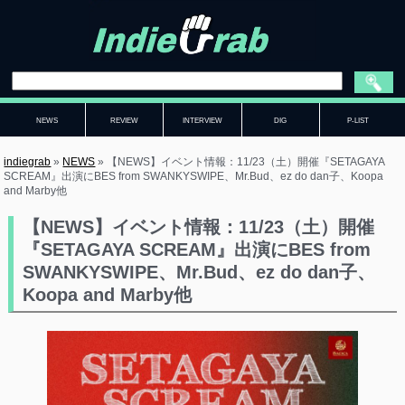
NEWS
REVIEW
INTERVIEW
DIG
P-LIST
indiegrab
»
NEWS
»
【NEWS】イベント情報：11/23（土）開催『SETAGAYA
SCREAM』出演にBES from SWANKYSWIPE、Mr.Bud、ez do dan子、Koopa
and Marby他
【NEWS】イベント情報：11/23（土）開催
『SETAGAYA SCREAM』出演にBES from
SWANKYSWIPE、Mr.Bud、ez do dan子、
Koopa and Marby他