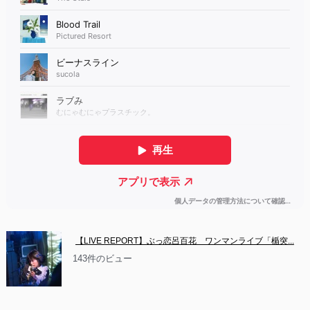
【LIVE REPORT】ぶっ恋呂百花　ワンマンライブ「楯突...
143件のビュー