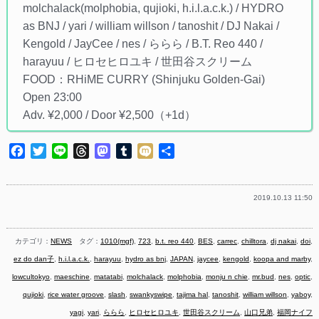
molchalack(molphobia, qujioki, h.i.l.a.c.k.) / HYDRO
as BNJ / yari / william willson / tanoshit / DJ Nakai /
Kengold / JayCee / nes / ららら / B.T. Reo 440 /
harayuu / ヒロセヒロユキ / 世田谷スクリーム
FOOD：RHiME CURRY (Shinjuku Golden-Gai)
Open 23:00
Adv. ¥2,000 / Door ¥2,500（+1d）
Facebook
Twitter
Line
Threads
Mastodon
Tumblr
Mixi
共
有
2019.10.13 11:50
カテゴリ：
NEWS
タグ：
1010(mgf)
,
723
,
b.t. reo 440
,
BES
,
carrec
,
chilltora
,
dj nakai
,
doi
,
ez do dan子
,
h.i.l.a.c.k.
,
harayuu
,
hydro as bnj
,
JAPAN
,
jaycee
,
kengold
,
koopa and marby
,
lowcultokyo
,
maeschine
,
matatabi
,
molchalack
,
molphobia
,
monju n chie
,
mr.bud
,
nes
,
optic
,
qujioki
,
rice water groove
,
slash
,
swankyswipe
,
tajima hal
,
tanoshit
,
william willson
,
yaboy
,
yagi
,
yari
,
ららら
,
ヒロセヒロユキ
,
世田谷スクリーム
,
山口兄弟
,
福岡ナイフ