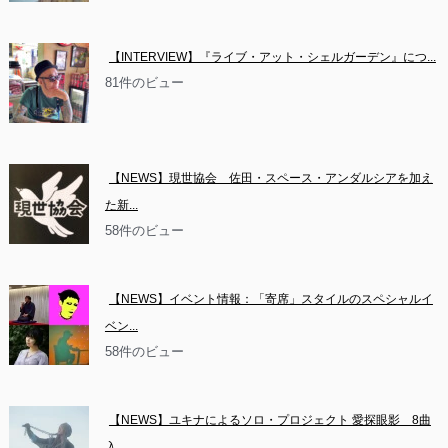
【INTERVIEW】『ライブ・アット・シェルガーデン』につ...
81件のビュー
【NEWS】現世協会　佐田・スペース・アンダルシアを加え
た新...
58件のビュー
【NEWS】イベント情報：「寄席」スタイルのスペシャルイ
ベン...
58件のビュー
【NEWS】ユキナによるソロ・プロジェクト 愛探眼影　8曲
入...