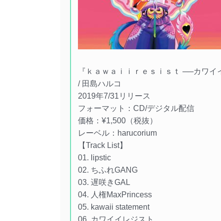
『ｋａｗａｉｉｒｅｓｉｓｔ ──カワイ
/ 田島ハルコ
2019年7/31リリース
フォーマット：CD/デジタル配信
価格：¥1,500（税抜）
レーベル：harucorium
【Track List】
01. lipstic
02. ちふれGANG
03. 遅咲きGAL
04. 人権MaxPrincess
05. kawaii statement
06. カワイイレジスト