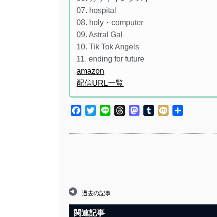
07. hospital
08. holy・computer
09. Astral Gal
10. Tik Tok Angels
11. ending for future
amazon
配信URL一覧
Facebook
Twitter
Line
Threads
Mastodon
Tumblr
Mixi
共
有
過去の記事
関連記事