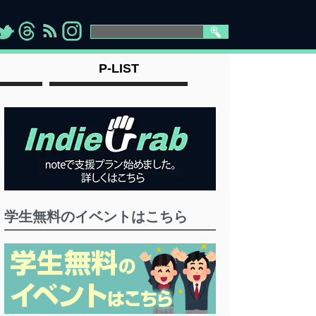
>
">
">
" >
P-LIST
学生無料のイベントはこちら