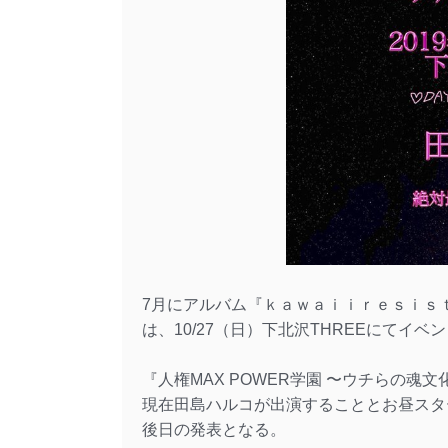
7月にアルバム『ｋａｗａｉｉｒｅｓｉｓｔ
は、10/27（日）下北沢THREEにてイ
『人権MAX POWER学園 〜ウチらの魂
現在田島ハルコが出演することとお昼スタ
後日の発表となる。