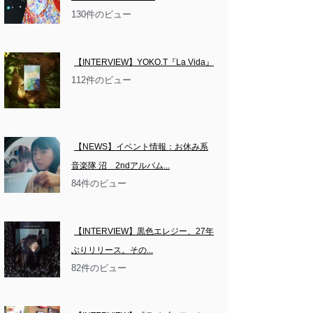
130件のビュー
【INTERVIEW】YOKO.T『La Vida』
112件のビュー
【NEWS】イベント情報：お休み系
音楽隊 沼　2ndアルバム...
84件のビュー
【INTERVIEW】黒色エレジー、27年
ぶりリリース。その...
82件のビュー