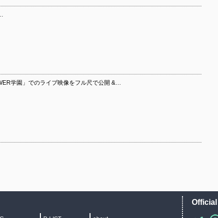
…
OWER学園」でのライブ映像をフル尺で公開 &…
Officia