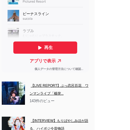
【LIVE REPORT】ぶっ恋呂百花　ワ
ンマンライブ「楯突...
143件のビュー
【INTERVIEW】もりばやしみほが語
る、ハイポジ今昔物語