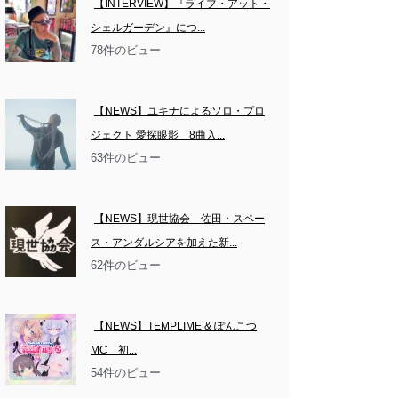
【INTERVIEW】『ライブ・アット・
シェルガーデン』につ...
78件のビュー
【NEWS】ユキナによるソロ・プロ
ジェクト 愛探眼影　8曲入...
63件のビュー
【NEWS】現世協会　佐田・スペー
ス・アンダルシアを加えた新...
62件のビュー
【NEWS】TEMPLIME & ぽんこつ
MC　初...
54件のビュー