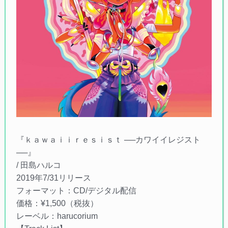
『ｋａｗａｉｉｒｅｓｉｓｔ ──カワイイレジスト
──』
/ 田島ハルコ
2019年7/31リリース
フォーマット：CD/デジタル配信
価格：¥1,500（税抜）
レーベル：harucorium