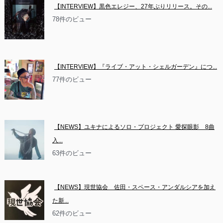
【INTERVIEW】黒色エレジー、27年ぶりリリース。その...
78件のビュー
【INTERVIEW】『ライブ・アット・シェルガーデン』につ...
77件のビュー
【NEWS】ユキナによるソロ・プロジェクト 愛探眼影　8曲
入...
63件のビュー
【NEWS】現世協会　佐田・スペース・アンダルシアを加え
た新...
62件のビュー