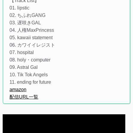
【Track List】
01. lipstic
02. ちふれGANG
03. 遅咲きGAL
04. 人権MaxPrincess
05. kawaii statement
06. カワイイレジスト
07. hospital
08. holy・computer
09. Astral Gal
10. Tik Tok Angels
11. ending for future
amazon
配信URL一覧