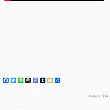
Facebook
Twitter
Line
Threads
Mastodon
Tumblr
Mixi
共
有
2019.8.24 12:15