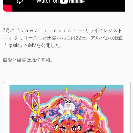
7月に『ｋａｗａｉｉｒｅｓｉｓｔ ──カワイイレジスト
──』をリリースした田島ハルコは22日、アルバム収録曲
「lipstic」のMVを公開した。
撮影と編集は堀切基和。