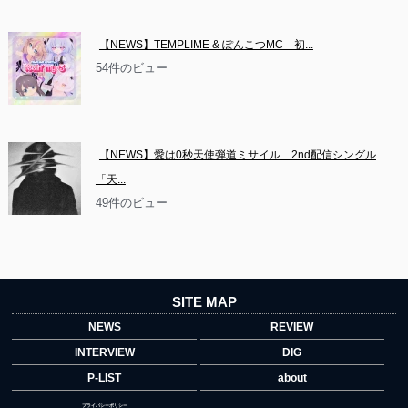
【NEWS】TEMPLIME & ぽんこつMC　初...
54件のビュー
【NEWS】愛は0秒天使弾道ミサイル　2nd配信シングル
「天...
49件のビュー
SITE MAP
NEWS
REVIEW
INTERVIEW
DIG
P-LIST
about
プライバシーポリシー