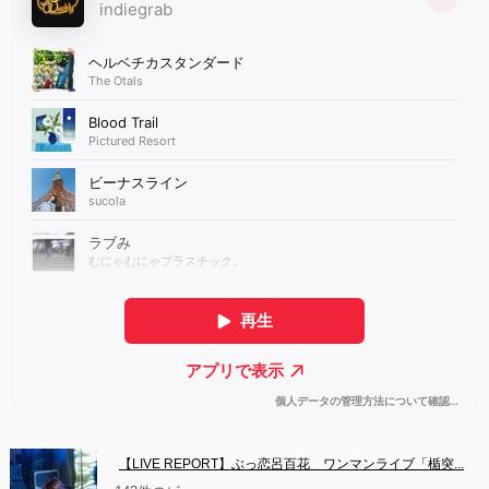
【LIVE REPORT】ぶっ恋呂百花　ワンマンライブ「楯突...