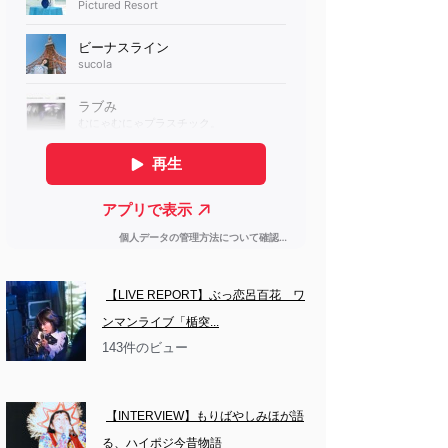
【LIVE REPORT】ぶっ恋呂百花　ワ
ンマンライブ「楯突...
143件のビュー
【INTERVIEW】もりばやしみほが語
る、ハイポジ今昔物語