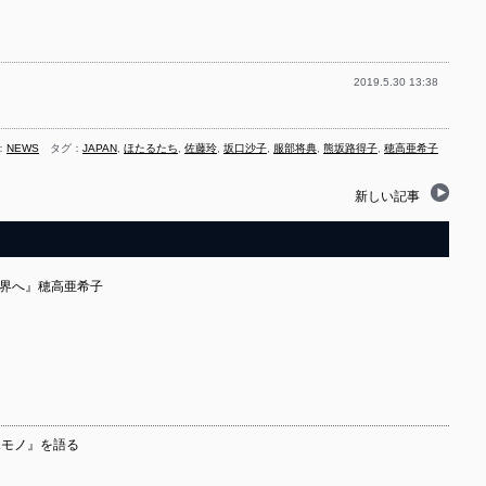
2019.5.30 13:38
：
NEWS
タグ：
JAPAN
,
ほたるたち
,
佐藤玲
,
坂口沙子
,
服部将典
,
熊坂路得子
,
穂高亜希子
新しい記事
『世界へ』穂高亜希子
『エモノ』を語る