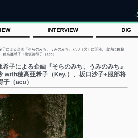
"
IEW
INTERVIEW
DIG
希子による企画『そらのみち、うみのみち』7/30（火）に開催。出演に佐藤
）、穂高亜希子 +熊坂路得子（aco）
高亜希子による企画『そらのみち、うみのみち』
 with穂高亜希子（Key.）、坂口沙子+服部将
得子（aco）