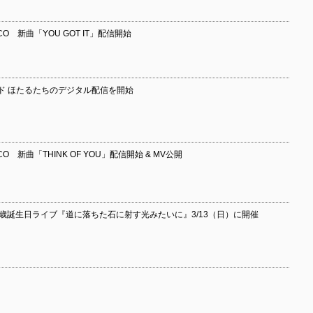
 新曲「YOU GOT IT」配信開始
ド ほたるたちのデジタル配信を開始
 新曲「THINK OF YOU」配信開始 & MV公開
0歳誕生日ライブ『道に落ちた石に射す光みたいに』3/13（日）に開催