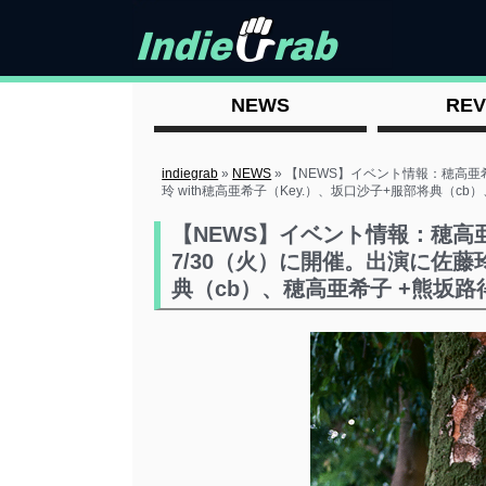
NEWS
REV
indiegrab
»
NEWS
»
【NEWS】イベント情報：穂高亜
玲 with穂高亜希子（Key.）、坂口沙子+服部将典（cb
【NEWS】イベント情報：穂
7/30（火）に開催。出演に佐藤玲
典（cb）、穂高亜希子 +熊坂路