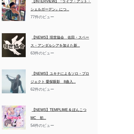
【INTERVIEW】『ライブ・アット・
シェルガーデン』につ...
77件のビュー
【NEWS】現世協会　佐田・スペー
ス・アンダルシアを加えた新...
63件のビュー
【NEWS】ユキナによるソロ・プロ
ジェクト 愛探眼影　8曲入...
62件のビュー
【NEWS】TEMPLIME & ぽんこつ
MC　初...
54件のビュー