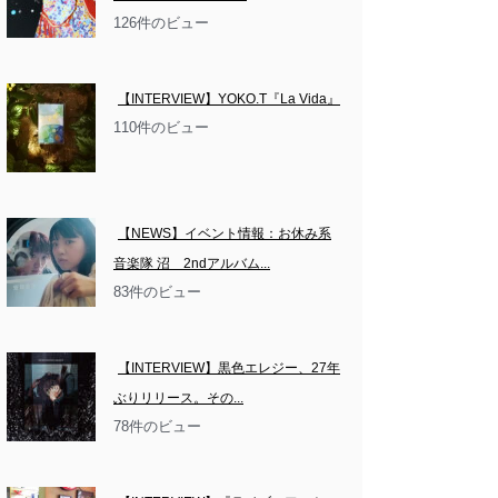
126件のビュー
【INTERVIEW】YOKO.T『La Vida』
110件のビュー
【NEWS】イベント情報：お休み系
音楽隊 沼　2ndアルバム...
83件のビュー
【INTERVIEW】黒色エレジー、27年
ぶりリリース。その...
78件のビュー