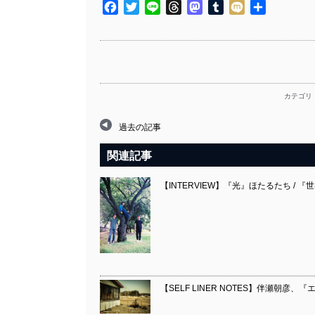
Facebook
Twitter
Line
Threads
Mastodon
Tumblr
Mixi
共
有
カテゴリ
過去の記事
関連記事
【INTERVIEW】『光』ほたるたち / 
【SELF LINER NOTES】伴瀬朝彦、