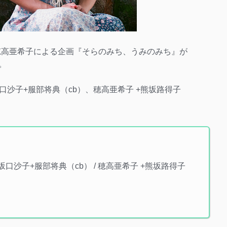
穂高亜希子による企画『そらのみち、うみのみち』が
。
、坂口沙子+服部将典（cb）、穂高亜希子 +熊坂路得子
 / 坂口沙子+服部将典（cb） / 穂高亜希子 +熊坂路得子