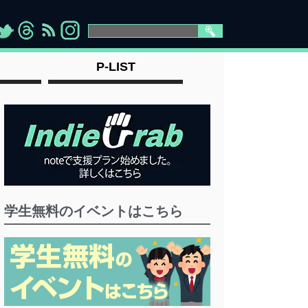
>
">
">
" >
P-LIST
学生無料のイベントはこちら