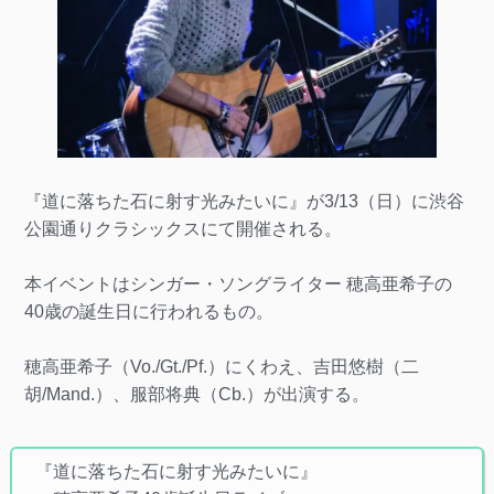
『道に落ちた石に射す光みたいに』が3/13（日）に渋谷
公園通りクラシックスにて開催される。
本イベントはシンガー・ソングライター 穂高亜希子の
40歳の誕生日に行われるもの。
穂高亜希子（Vo./Gt./Pf.）にくわえ、吉田悠樹（二
胡/Mand.）、服部将典（Cb.）が出演する。
『道に落ちた石に射す光みたいに』