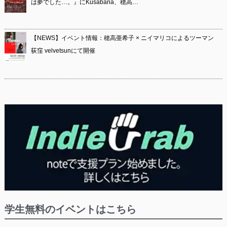
は夢でした…。』にKusabana、穂高…
【NEWS】イベント情報：穂高亜希子 × ニイマリコによるツーマン
荻窪 velvetsunにて開催
学生無料のイベントはこちら