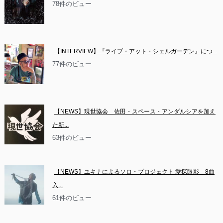
78件のビュー
【INTERVIEW】『ライブ・アット・シェルガーデン』につ...
77件のビュー
【NEWS】現世協会　佐田・スペース・アンダルシアを加え
た新...
63件のビュー
【NEWS】ユキナによるソロ・プロジェクト 愛探眼影　8曲
入...
61件のビュー