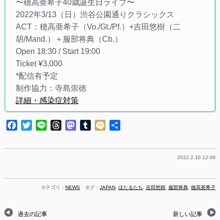
〜穂高亜希子40歳誕生日ライブ〜
2022年3/13（日）渋谷公園通りクラシックス
ACT：穂高亜希子（Vo./Gt./Pf.）+吉田悠樹（二
胡/Mand.）＋服部将典（Cb.）
Open 18:30 / Start 19:00
Ticket ¥3,000
*配信有予定
制作協力：寺島崇徳
詳細・感染症対策
Facebook
Twitter
Line
Threads
Mastodon
Tumblr
Mixi
共
有
2022.2.10 12:00
カテゴリ：
NEWS
タグ：
JAPAN
,
ほたるたち
,
吉田悠樹
,
服部将典
,
穂高亜希子
過去の記事
新しい記事