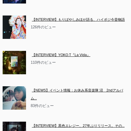
【INTERVIEW】もりばやしみほが語る、ハイポジ今昔物語
126件のビュー
【INTERVIEW】YOKO.T『La Vida』
110件のビュー
【NEWS】イベント情報：お休み系音楽隊 沼　2ndアルバ
ム...
83件のビュー
【INTERVIEW】黒色エレジー、27年ぶりリリース。その...