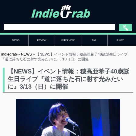
NEWS
REVIEW
INTERVIEW
DIG
P-LIST
indiegrab
»
NEWS
»
【NEWS】イベント情報：穂高亜希子40歳誕生日ライブ
『道に落ちた石に射す光みたいに』3/13（日）に開催
【NEWS】イベント情報：穂高亜希子40歳誕
生日ライブ『道に落ちた石に射す光みたい
に』3/13（日）に開催