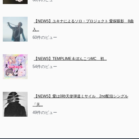
【NEWS】ユキナによるソロ・プロジェクト 愛探眼影　8曲
入...
60件のビュー
【NEWS】TEMPLIME & ぽんこつMC　初...
54件のビュー
【NEWS】愛は0秒天使弾道ミサイル　2nd配信シングル
「天...
49件のビュー