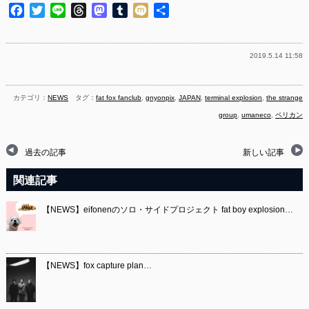
Facebook
Twitter
Line
Threads
Mastodon
Tumblr
Mixi
共
有
2019.5.14 11:58
カテゴリ：
NEWS
タグ：
fat fox fanclub
,
gnyonpix
,
JAPAN
,
terminal explosion
,
the strange
group
,
umaneco
,
ペリカン
過去の記事
新しい記事
関連記事
【NEWS】eifonenのソロ・サイドプロジェクト fat boy explosion…
【NEWS】fox capture plan…