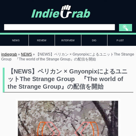
NEWS
REVIEW
INTERVIEW
DIG
P-LIST
indiegrab
»
NEWS
»
【NEWS】ペリカン × GnyonpixによるユニットThe Strange
Group 『The world of the Strange Group』の配信を開始
【NEWS】ペリカン × Gnyonpixによるユニ
ットThe Strange Group 『The world of
the Strange Group』の配信を開始