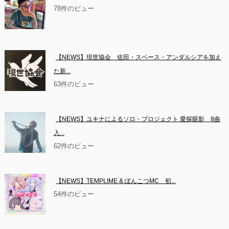
78件のビュー
【NEWS】現世協会　佐田・スペース・アンダルシアを加え
た新...
63件のビュー
【NEWS】ユキナによるソロ・プロジェクト 愛探眼影　8曲
入...
62件のビュー
【NEWS】TEMPLIME & ぽんこつMC　初...
54件のビュー