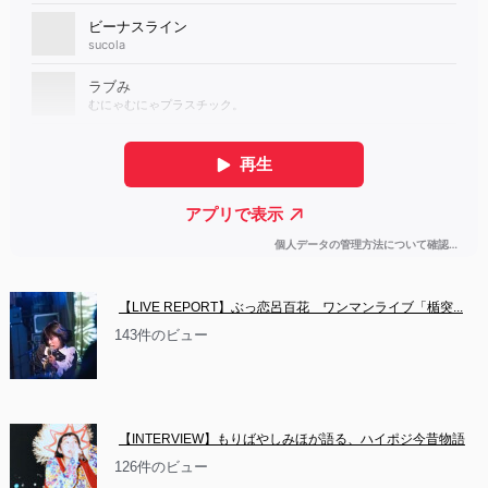
【LIVE REPORT】ぶっ恋呂百花　ワンマンライブ「楯突...
143件のビュー
【INTERVIEW】もりばやしみほが語る、ハイポジ今昔物語
126件のビュー