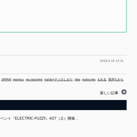
）
2019.4.16 12:11
,
JAPAN
,
mai-kou
,
ms.machine
,
na/da+チェロしおり
,
xtits
,
yodocolts
,
もれる
,
長州ちから
新しい記事
ント『ELECTRIC-FUZZ!!』4/27（土）開催…