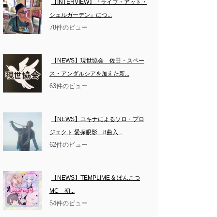
【INTERVIEW】『ライブ・アット・
シェルガーデン』につ...
78件のビュー
【NEWS】現世協会　佐田・スペー
ス・アンダルシアを加えた新...
63件のビュー
【NEWS】ユキナによるソロ・プロ
ジェクト 愛探眼影　8曲入...
62件のビュー
【NEWS】TEMPLIME & ぽんこつ
MC　初...
54件のビュー