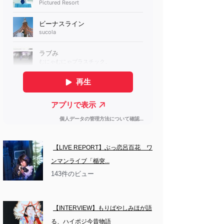
【LIVE REPORT】ぶっ恋呂百花　ワ
ンマンライブ「楯突...
143件のビュー
【INTERVIEW】もりばやしみほが語
る、ハイポジ今昔物語