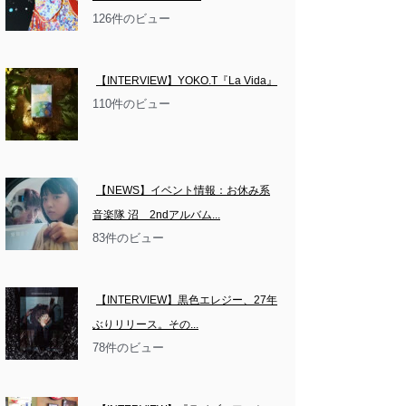
126件のビュー
【INTERVIEW】YOKO.T『La Vida』
110件のビュー
【NEWS】イベント情報：お休み系
音楽隊 沼　2ndアルバム...
83件のビュー
【INTERVIEW】黒色エレジー、27年
ぶりリリース。その...
78件のビュー