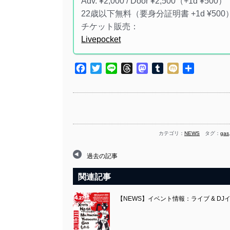
Adv. ¥2,000 / Door ¥2,500（+1d ¥500）
22歳以下無料（要身分証明書 +1d ¥500
チケット販売：
Livepocket
Facebook
Twitter
Line
Threads
Mastodon
Tumblr
Mixi
共
有
カテゴリ：
NEWS
タグ：
gas
過去の記事
関連記事
【NEWS】イベント情報：ライブ & DJイベ