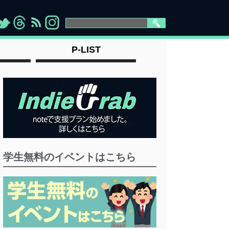
>
">
">
" >
P-LIST
学生無料のイベントはこちら