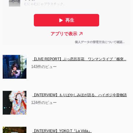
【LIVE REPORT】ぶっ恋呂百花　ワンマンライブ「楯突...
143件のビュー
【INTERVIEW】もりばやしみほが語る、ハイポジ今昔物語
124件のビュー
【INTERVIEW】YOKO.T『La Vida』