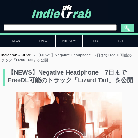
NEWS
REVIEW
INTERVIEW
DIG
P-LIST
indiegrab
»
NEWS
»
【NEWS】Negative Headphone 7日までFreeDL可能のト
ラック「Lizard Tail」を公開
【NEWS】Negative Headphone 7日まで
FreeDL可能のトラック「Lizard Tail」を公開