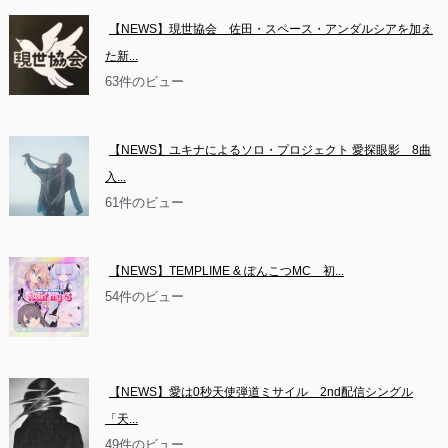
【NEWS】現世協会　佐田・スペース・アンダルシアを加え
た新...
63件のビュー
【NEWS】ユキナによるソロ・プロジェクト 愛探眼影　8曲
入...
61件のビュー
【NEWS】TEMPLIME & ぽんこつMC　初...
54件のビュー
【NEWS】愛は0秒天使弾道ミサイル　2nd配信シングル
「天...
49件のビュー