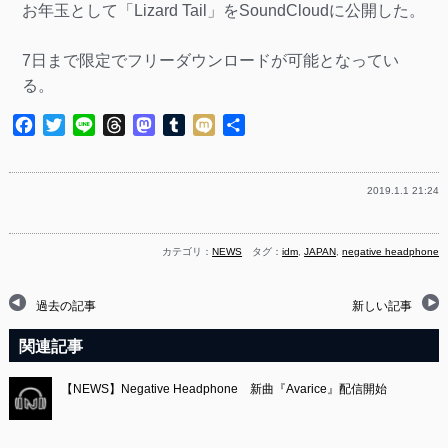
お年玉として「Lizard Tail」をSoundCloudに公開した。
7日まで限定でフリーダウンロードが可能となってい
る。
Facebook
Twitter
Line
Threads
Mastodon
Tumblr
Mixi
共
有
2019.1.1 21:24
カテゴリ：
NEWS
タグ：
idm
,
JAPAN
,
negative headphone
過去の記事
新しい記事
関連記事
【NEWS】Negative Headphone 新曲『Avarice』配信開始