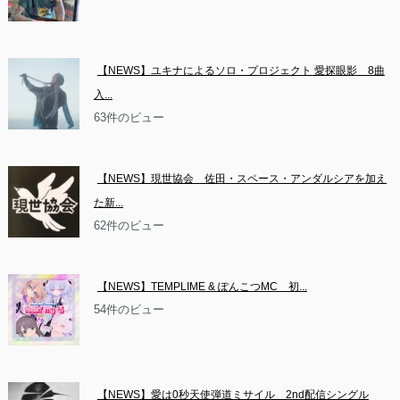
【NEWS】ユキナによるソロ・プロジェクト 愛探眼影　8曲
入...
63件のビュー
【NEWS】現世協会　佐田・スペース・アンダルシアを加え
た新...
62件のビュー
【NEWS】TEMPLIME & ぽんこつMC　初...
54件のビュー
【NEWS】愛は0秒天使弾道ミサイル　2nd配信シングル