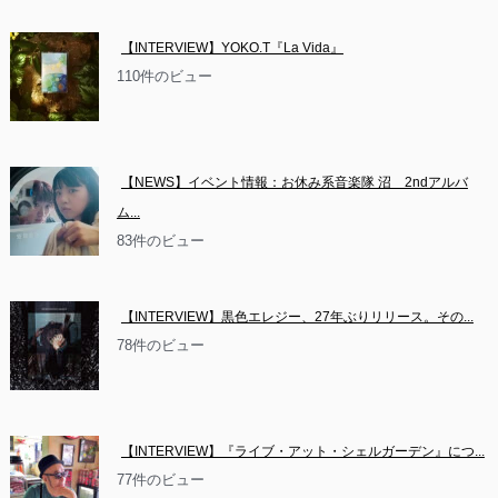
【INTERVIEW】YOKO.T『La Vida』
110件のビュー
【NEWS】イベント情報：お休み系音楽隊 沼　2ndアルバ
ム...
83件のビュー
【INTERVIEW】黒色エレジー、27年ぶりリリース。その...
78件のビュー
【INTERVIEW】『ライブ・アット・シェルガーデン』につ...
77件のビュー