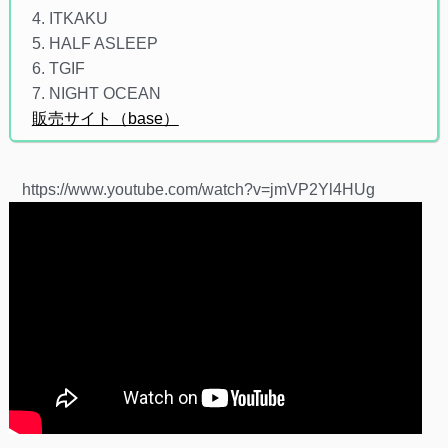
4. ITKAKU
5. HALF ASLEEP
6. TGIF
7. NIGHT OCEAN
販売サイト（base）
https://www.youtube.com/watch?v=jmVP2Yl4HUg