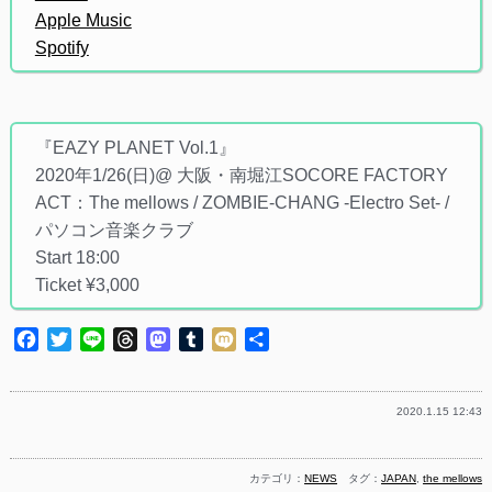
Apple Music
Spotify
『EAZY PLANET Vol.1』
2020年1/26(日)@ 大阪・南堀江SOCORE FACTORY
ACT：The mellows / ZOMBIE-CHANG -Electro Set- /
パソコン音楽クラブ
Start 18:00
Ticket ¥3,000
Facebook
Twitter
Line
Threads
Mastodon
Tumblr
Mixi
共
有
2020.1.15 12:43
カテゴリ：
NEWS
タグ：
JAPAN
,
the mellows