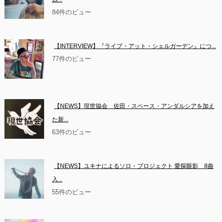
84件のビュー
【INTERVIEW】『ライブ・アット・シェルガーデン』につ...
77件のビュー
【NEWS】現世協会　佐田・スペース・アンダルシアを加え
た新...
63件のビュー
【NEWS】ユキナによるソロ・プロジェクト 愛探眼影　8曲
入...
55件のビュー