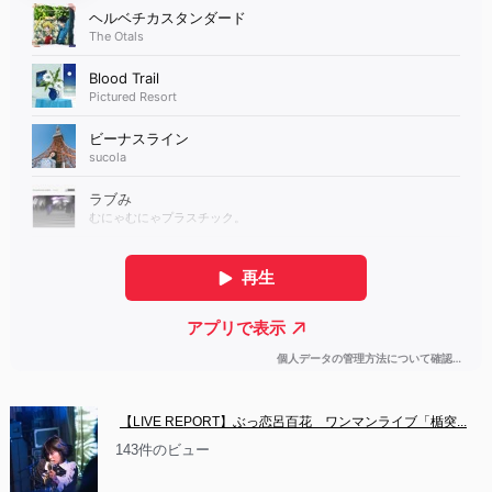
【LIVE REPORT】ぶっ恋呂百花　ワンマンライブ「楯突...
143件のビュー