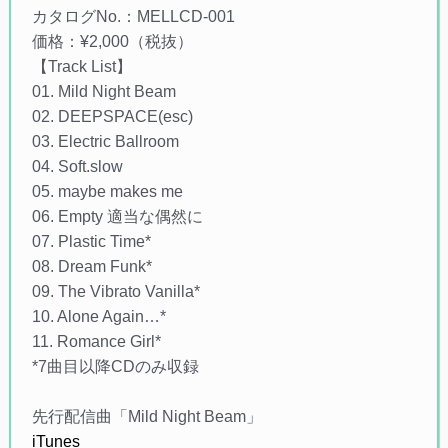
カタログNo.：MELLCD-001
価格：¥2,000（税抜）
【Track List】
01. Mild Night Beam
02. DEEPSPACE(esc)
03. Electric Ballroom
04. Soft.slow
05. maybe makes me
06. Empty 適当な偶然に
07. Plastic Time*
08. Dream Funk*
09. The Vibrato Vanilla*
10. Alone Again…*
11. Romance Girl*
*7曲目以降CDのみ収録
先行配信曲「Mild Night Beam」
iTunes