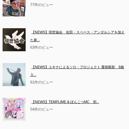
77件のビュー
【NEWS】現世協会　佐田・スペース・アンダルシアを加え
た新...
63件のビュー
【NEWS】ユキナによるソロ・プロジェクト 愛探眼影　8曲
入...
61件のビュー
【NEWS】TEMPLIME & ぽんこつMC　初...
54件のビュー