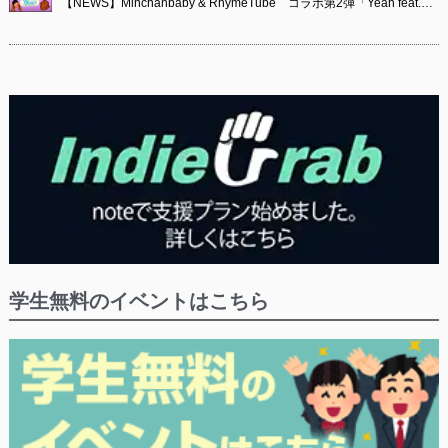
【NEWS】Minchanbaby & RhymeTube コラボ第2弾「Yeah feat.…
学生無料のイベントはこちら