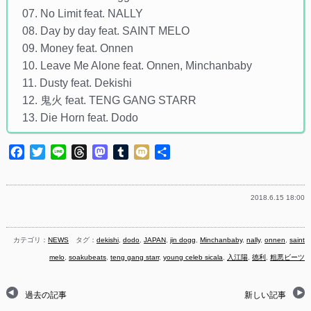
07. No Limit feat. NALLY
08. Day by day feat. SAINT MELO
09. Money feat. Onnen
10. Leave Me Alone feat. Onnen, Minchanbaby
11. Dusty feat. Dekishi
12. 鬼火 feat. TENG GANG STARR
13. Die Horn feat. Dodo
Facebook
Twitter
Line
Threads
Mastodon
Tumblr
Mixi
共
有
2018.6.15 18:00
カテゴリ：
NEWS
タグ：
dekishi
,
dodo
,
JAPAN
,
jin dogg
,
Minchanbaby
,
nally
,
onnen
,
saint
melo
,
soakubeats
,
teng gang starr
,
young celeb sicala
,
入江陽
,
徳利
,
粗悪ビーツ
過去の記事
新しい記事