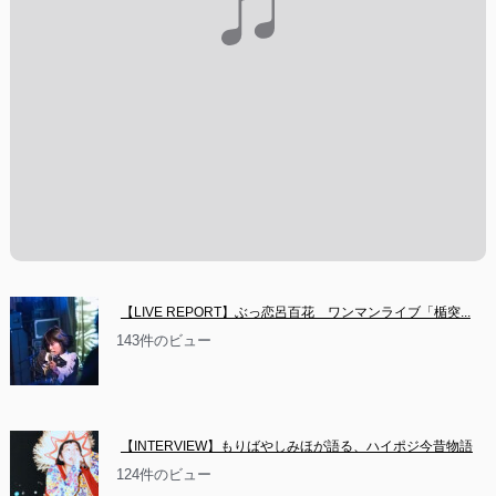
【LIVE REPORT】ぶっ恋呂百花　ワンマンライブ「楯突...
143件のビュー
【INTERVIEW】もりばやしみほが語る、ハイポジ今昔物語
124件のビュー