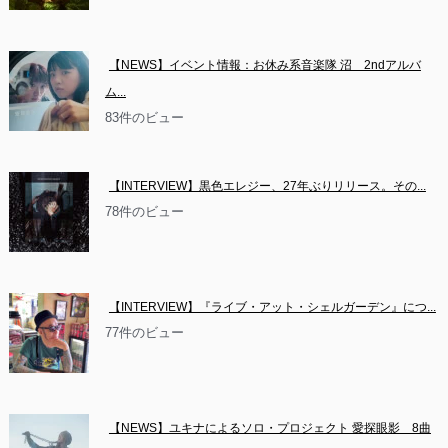
【NEWS】イベント情報：お休み系音楽隊 沼　2ndアルバ
ム...
83件のビュー
【INTERVIEW】黒色エレジー、27年ぶりリリース。その...
78件のビュー
【INTERVIEW】『ライブ・アット・シェルガーデン』につ...
77件のビュー
【NEWS】ユキナによるソロ・プロジェクト 愛探眼影　8曲