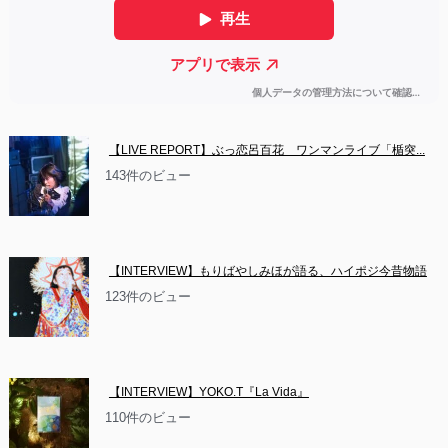
【LIVE REPORT】ぶっ恋呂百花　ワンマンライブ「楯突...
143件のビュー
【INTERVIEW】もりばやしみほが語る、ハイポジ今昔物語
123件のビュー
【INTERVIEW】YOKO.T『La Vida』
110件のビュー