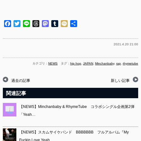
Facebook
Twitter
Line
Threads
Mastodon
Tumblr
Mixi
共
有
2021.4.20 21:00
カテゴリ：
NEWS
タグ：
hip hop
,
JAPAN
,
Minchanbaby
,
rap
,
rhymetube
過去の記事
新しい記事
関連記事
【NEWS】Minchanbaby & RhymeTube コラボシングル企画第2弾
「Yeah…
【NEWS】スカムサイケバンド BBBBBBB フルアルバム『My
Fuckin Love Yeah…