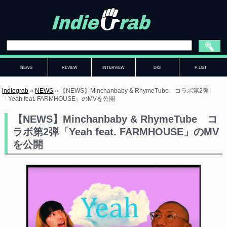
NEWS
REVIEW
INTERVIEW
DIG
P-LIST
indiegrab
»
NEWS
»
【NEWS】Minchanbaby & RhymeTube コラボ第2弾
「Yeah feat. FARMHOUSE」のMVを公開
【NEWS】Minchanbaby & RhymeTube コ
ラボ第2弾「Yeah feat. FARMHOUSE」のMV
を公開