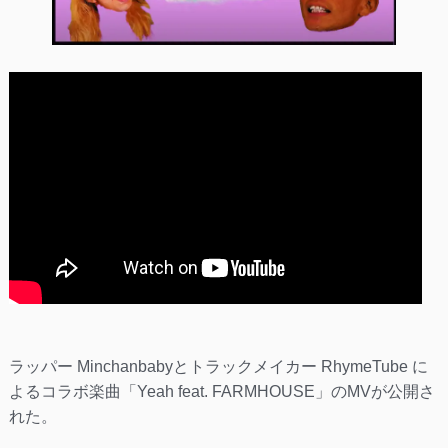
ラッパー Minchanbabyとトラックメイカー RhymeTube に
よるコラボ楽曲「Yeah feat. FARMHOUSE」のMVが公開さ
れた。