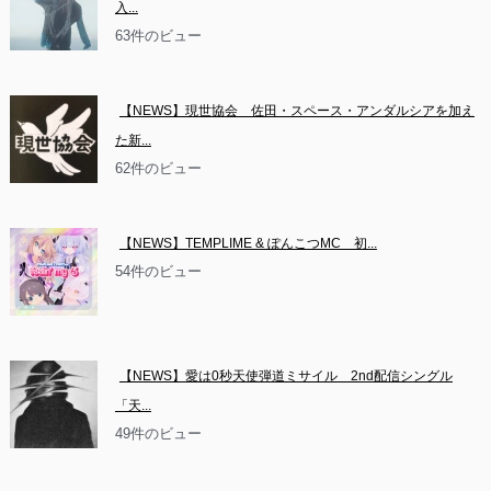
入...
63件のビュー
【NEWS】現世協会　佐田・スペース・アンダルシアを加え
た新...
62件のビュー
【NEWS】TEMPLIME & ぽんこつMC　初...
54件のビュー
【NEWS】愛は0秒天使弾道ミサイル　2nd配信シングル
「天...
49件のビュー