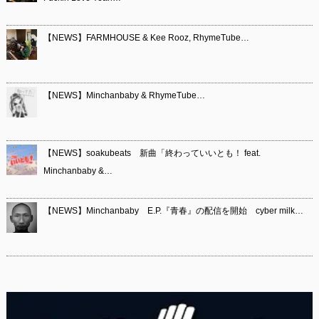
【NEWS】FARMHOUSE & Kee Rooz, RhymeTube…
【NEWS】Minchanbaby & RhymeTube…
【NEWS】soakubeats 新曲「終わっていいとも！ feat.
Minchanbaby &…
【NEWS】Minchanbaby E.P.『青春』の配信を開始 cyber milk…