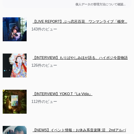
【LIVE REPORT】ぶっ恋呂百花　ワンマンライブ「楯突...
143件のビュー
【INTERVIEW】もりばやしみほが語る、ハイポジ今昔物語
126件のビュー
【INTERVIEW】YOKO.T『La Vida』
112件のビュー
【NEWS】イベント情報：お休み系音楽隊 沼　2ndアルバ