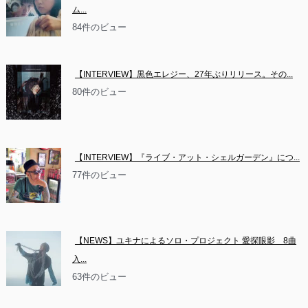
ム...
84件のビュー
【INTERVIEW】黒色エレジー、27年ぶりリリース。その...
80件のビュー
【INTERVIEW】『ライブ・アット・シェルガーデン』につ...
77件のビュー
【NEWS】ユキナによるソロ・プロジェクト 愛探眼影　8曲
入...
63件のビュー