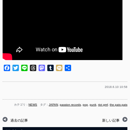
Facebook
Twitter
Line
Threads
Mastodon
Tumblr
Mixi
共
有
2018.6.10 10:58
カテゴリ：
NEWS
タグ：
JAPAN
,
passion records
,
pop
,
punk
,
riot grrrl
,
the pats pats
過去の記事
新しい記事