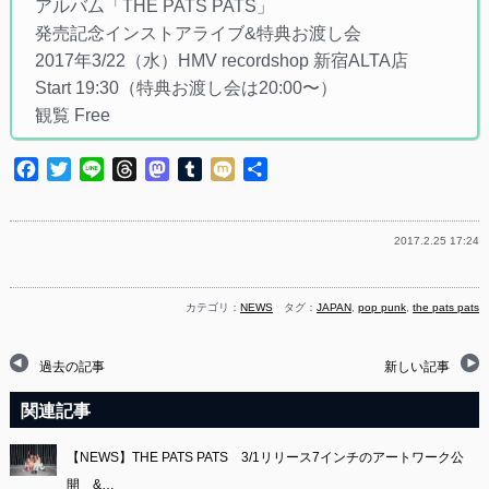
アルバム「THE PATS PATS」
発売記念インストアライブ&特典お渡し会
2017年3/22（水）HMV recordshop 新宿ALTA店
Start 19:30（特典お渡し会は20:00〜）
観覧 Free
Facebook
Twitter
Line
Threads
Mastodon
Tumblr
Mixi
共
有
2017.2.25 17:24
カテゴリ：
NEWS
タグ：
JAPAN
,
pop punk
,
the pats pats
過去の記事
新しい記事
関連記事
【NEWS】THE PATS PATS 3/1リリース7インチのアートワーク公
開 &…