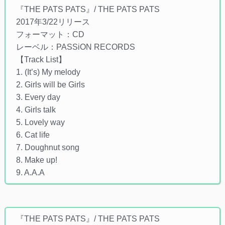
『THE PATS PATS』/ THE PATS PATS
2017年3/22リリース
フォーマット：CD
レーベル：PASSiON RECORDS
【Track List】
1. (It’s) My melody
2. Girls will be Girls
3. Every day
4. Girls talk
5. Lovely way
6. Cat life
7. Doughnut song
8. Make up!
9. A.A.A
『THE PATS PATS』/ THE PATS PATS