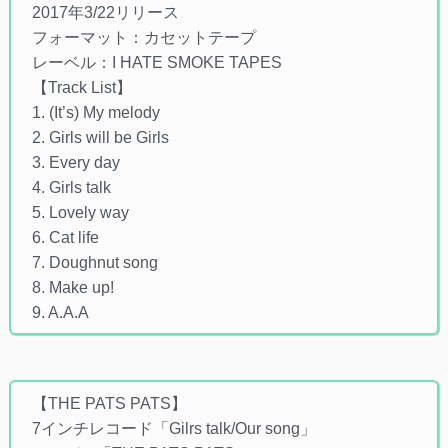
2017年3/22リリース
フォーマット：カセットテープ
レーベル：I HATE SMOKE TAPES
【Track List】
1. (It’s) My melody
2. Girls will be Girls
3. Every day
4. Girls talk
5. Lovely way
6. Cat life
7. Doughnut song
8. Make up!
9. A.A.A
【THE PATS PATS】
7インチレコード「Gilrs talk/Our song」