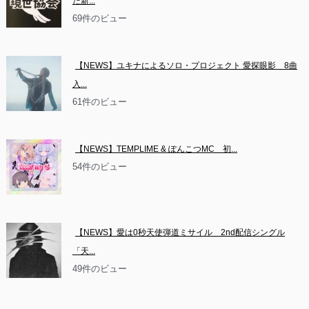
た新...
69件のビュー
【NEWS】ユキナによるソロ・プロジェクト 愛探眼影　8曲
入...
61件のビュー
【NEWS】TEMPLIME & ぽんこつMC　初...
54件のビュー
【NEWS】愛は0秒天使弾道ミサイル　2nd配信シングル
「天...
49件のビュー