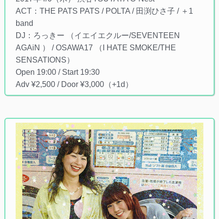
ACT：THE PATS PATS / POLTA / 田渕ひさ子 / ＋1
band
DJ：ろっきー （イエイエクルー/SEVENTEEN
AGAiN ） / OSAWA17 （I HATE SMOKE/THE
SENSATIONS）
Open 19:00 / Start 19:30
Adv ¥2,500 / Door ¥3,000（+1d）