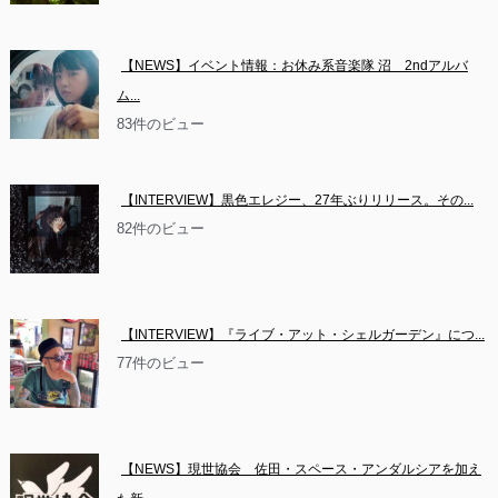
【NEWS】イベント情報：お休み系音楽隊 沼　2ndアルバ
ム...
83件のビュー
【INTERVIEW】黒色エレジー、27年ぶりリリース。その...
82件のビュー
【INTERVIEW】『ライブ・アット・シェルガーデン』につ...
77件のビュー
【NEWS】現世協会　佐田・スペース・アンダルシアを加え