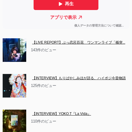
【LIVE REPORT】ぶっ恋呂百花　ワンマンライブ「楯突...
143件のビュー
【INTERVIEW】もりばやしみほが語る、ハイポジ今昔物語
125件のビュー
【INTERVIEW】YOKO.T『La Vida』
110件のビュー