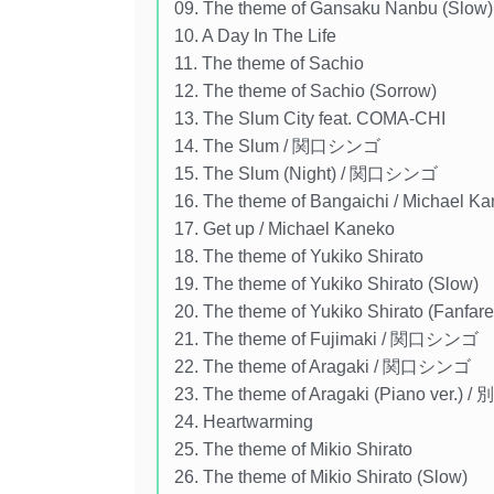
09. The theme of Gansaku Nanbu (Slow)
10. A Day In The Life
11. The theme of Sachio
12. The theme of Sachio (Sorrow)
13. The Slum City feat. COMA-CHI
14. The Slum / 関口シンゴ
15. The Slum (Night) / 関口シンゴ
16. The theme of Bangaichi / Michael K
17. Get up / Michael Kaneko
18. The theme of Yukiko Shirato
19. The theme of Yukiko Shirato (Slow)
20. The theme of Yukiko Shirato (Fanfare
21. The theme of Fujimaki / 関口シンゴ
22. The theme of Aragaki / 関口シンゴ
23. The theme of Aragaki (Piano ver.)
24. Heartwarming
25. The theme of Mikio Shirato
26. The theme of Mikio Shirato (Slow)