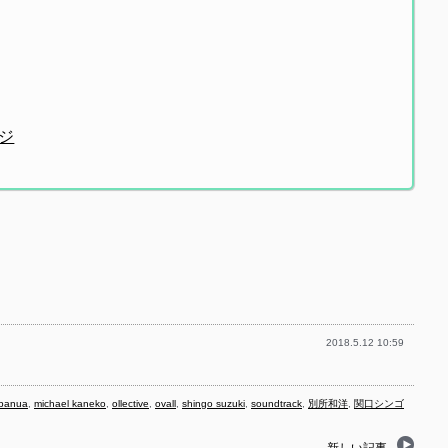
ジ
2018.5.12 10:59
banua
,
michael kaneko
,
ollective
,
ovall
,
shingo suzuki
,
soundtrack
,
別所和洋
,
関口シンゴ