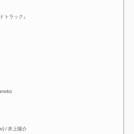
ドトラック』
Kaneko
row) / 井上陽介