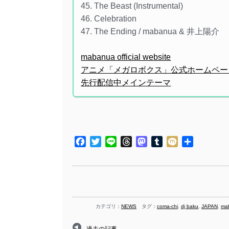
45. The Beast (Instrumental)
46. Celebration
47. The Ending / mabanua & 井上陽介
mabanua official website
アニメ「メガロボクス」公式ホームペー
先行配信中メインテーマ
Facebook
Twitter
Line
Threads
Mastodon
Tumblr
Mixi
共
有
カテゴリ：
NEWS
タグ：
coma-chi
,
dj baku
,
JAPAN
,
ma