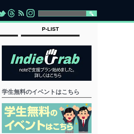
>
">
">
" >
P-LIST
学生無料のイベントはこちら