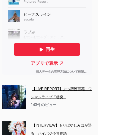
【LIVE REPORT】ぶっ恋呂百花　ワ
ンマンライブ「楯突...
143件のビュー
【INTERVIEW】もりばやしみほが語
る、ハイポジ今昔物語