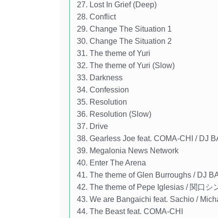
27. Lost In Grief (Deep)
28. Conflict
29. Change The Situation 1
30. Change The Situation 2
31. The theme of Yuri
32. The theme of Yuri (Slow)
33. Darkness
34. Confession
35. Resolution
36. Resolution (Slow)
37. Drive
38. Gearless Joe feat. COMA-CHI / DJ 
39. Megalonia News Network
40. Enter The Arena
41. The theme of Glen Burroughs / DJ 
42. The theme of Pepe Iglesias / 関口
43. We are Bangaichi feat. Sachio / Mic
44. The Beast feat. COMA-CHI