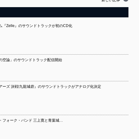
新しい記事
『Zelle』のサウンドトラックが初のCD化
上の空論」のサウンドトラック配信開始
アーズ 決戦!九龍城砦』のサウンドトラックがアナログ化決定
・フォーク・バンド 三上寛と青葉城…