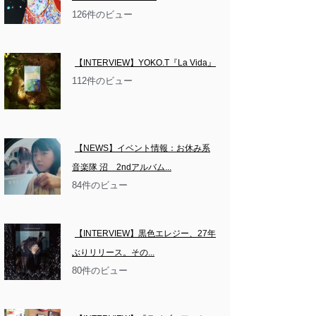
126件のビュー
【INTERVIEW】YOKO.T『La Vida』
112件のビュー
【NEWS】イベント情報：お休み系
音楽隊 沼　2ndアルバム...
84件のビュー
【INTERVIEW】黒色エレジー、27年
ぶりリリース。その...
80件のビュー