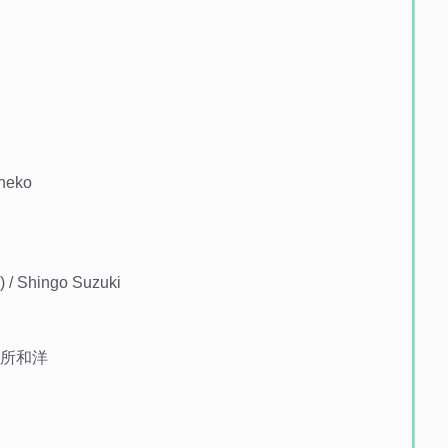
aneko
) / Shingo Suzuki
 / 別所和洋