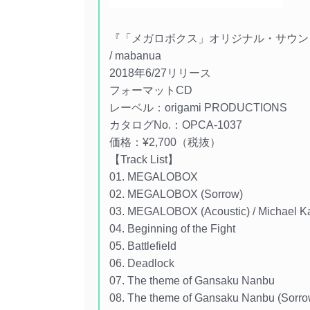
『「メガロボクス」オリジナル・サウン
/ mabanua
2018年6/27リリース
フォーマットCD
レーベル：origami PRODUCTIONS
カタログNo.：OPCA-1037
価格：¥2,700（税抜）
【Track List】
01. MEGALOBOX
02. MEGALOBOX (Sorrow)
03. MEGALOBOX (Acoustic) / Michael 
04. Beginning of the Fight
05. Battlefield
06. Deadlock
07. The theme of Gansaku Nanbu
08. The theme of Gansaku Nanbu (Sor