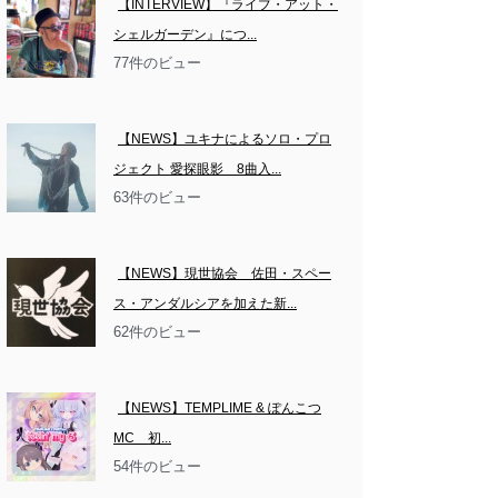
【INTERVIEW】『ライブ・アット・
シェルガーデン』につ...
77件のビュー
【NEWS】ユキナによるソロ・プロ
ジェクト 愛探眼影　8曲入...
63件のビュー
【NEWS】現世協会　佐田・スペー
ス・アンダルシアを加えた新...
62件のビュー
【NEWS】TEMPLIME & ぽんこつ
MC　初...
54件のビュー