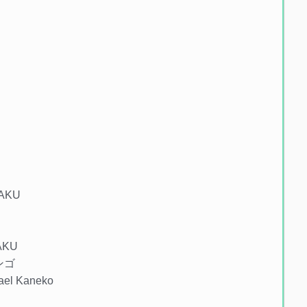
BAKU
BAKU
シンゴ
hael Kaneko