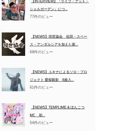
【INTERVIEW】『ライブ・アット・
シェルガーデン』につ...
77件のビュー
【NEWS】現世協会　佐田・スペー
ス・アンダルシアを加えた新...
69件のビュー
【NEWS】ユキナによるソロ・プロ
ジェクト 愛探眼影　8曲入...
61件のビュー
【NEWS】TEMPLIME & ぽんこつ
MC　初...
54件のビュー