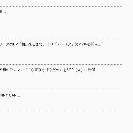
催…
リリースのEP『朝が来るまで』より「アベリア」のMVを公開 &…
ア初のワンマン『てら東京さ行ぐだ〜』を8/29（火）に開催
NY CAR…