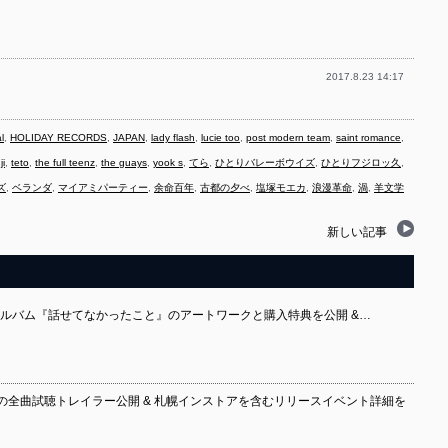
2017.8.23 14:17
l
,
HOLIDAY RECORDS
,
JAPAN
,
lady flash
,
lucie too
,
post modern team
,
saint romance
,
ji
,
teto
,
the full teenz
,
the guays
,
yook s
,
てら
,
ひとりバレーボウイズ
,
ひとりフジロッ久
,
ズ
,
ベランダ
,
マイアミパーティー
,
余命百年
,
古都の夕べ
,
塩塚モエカ
,
浪漫革命
,
渦
,
羊文学
新しい記事
ニアルバム『話せてなかったこと』のアートワークと購入特典を公開 &…
の全曲試聴トレイラー公開 & 札幌インストアを含むリリースイベント詳細を