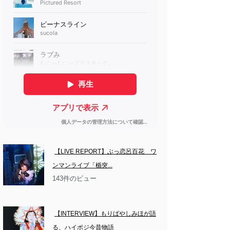
【LIVE REPORT】ぶっ恋呂百花　ワ
ンマンライブ「楯突...
143件のビュー
【INTERVIEW】もりばやしみほが語
る、ハイポジ今昔物語