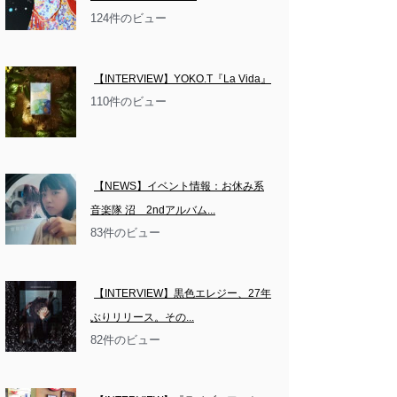
124件のビュー
【INTERVIEW】YOKO.T『La Vida』
110件のビュー
【NEWS】イベント情報：お休み系
音楽隊 沼　2ndアルバム...
83件のビュー
【INTERVIEW】黒色エレジー、27年
ぶりリリース。その...
82件のビュー