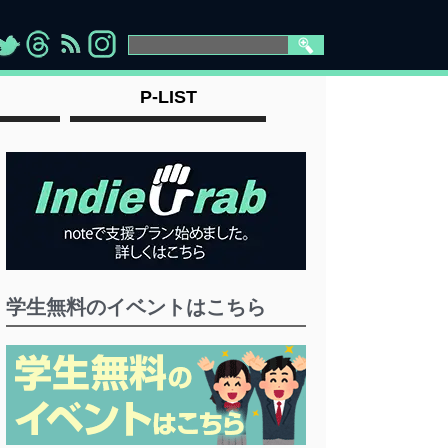
>
">
">
" >
P-LIST
学生無料のイベントはこちら