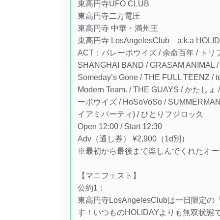
東高円寺UFO CLUB
東高円寺二万電圧
東高円寺 中華・満州王
東高円寺 LosAngelesClub a.k.a HO
ACT：バレーボウイズ / 余命百年 / トリプルフ
SHANGHAI BAND / GRASAM ANIMAL / Y
Someday’s Gone / THE FULL TEENZ / t
Modern Team. / THE GUAYS / かたしょ /
ーボウイズ / HoSoVoSo / SUMMERM
イアミパーティ) / ひとりフジロッ久
Open 12:00 / Start 12:30
Adv（通し券） ¥2,900（1d別）
※最初から最後まで楽しんでくれたオー
【マニフェスト】
公約1：
東高円寺LosAngelesClubは一日限定
す！いつものHOLIDAYよりも無双状態