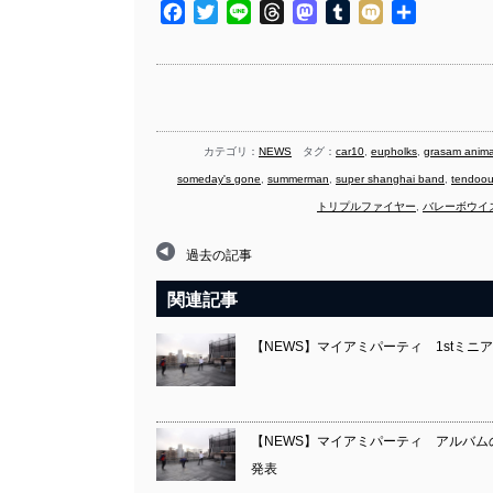
Facebook
Twitter
Line
Threads
Mastodon
Tumblr
Mixi
共
有
カテゴリ：
NEWS
タグ：
car10
,
eupholks
,
grasam anima
someday's gone
,
summerman
,
super shanghai band
,
tendoou
トリプルファイヤー
,
バレーボウイ
過去の記事
関連記事
【NEWS】マイアミパーティ 1stミ
【NEWS】マイアミパーティ アルバム
発表