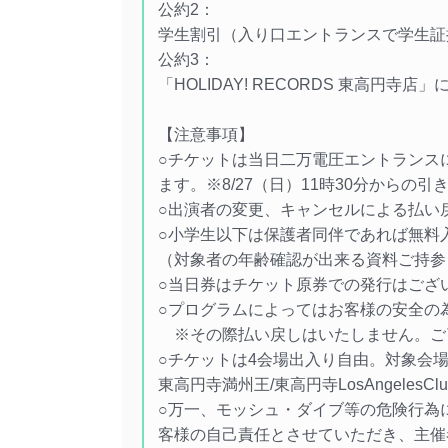
公約2：
学生割引（入り口エントランスで学生証
公約3：
「HOLIDAY! RECORDS 東高円寺店
【注意事項】
○チケットは当日二万電圧エントランス
ます。※8/27（日）11時30分からの
○出演者の変更、キャンセルによる払い
○小学生以下は保護者同伴であれば無料
（対象者の年齢確認が出来る資料ご持参
○当日券はチケット原券での発行はござ
○プログラムによってはお客様の安全の
※その際払い戻しはいたしません。ご
○チケットは4会場出入り自由。対象会場＝
東高円寺満州王/東高円寺LosAngelesClu
○万一、モッシュ・ダイブ等の危険行為
客様の自己責任とさせていただき、主催