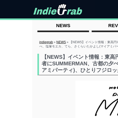
NEWS
REV
indiegrab
»
NEWS
»
【NEWS】イベント情報：東高円寺
べ、塩塚モエカ、てら、さくらいたかよし(マイアミパ
【NEWS】イベント情報：東高円
者にSUMMERMAN、古都の
アミパーティ)、ひとりフジロ