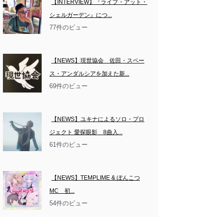
【INTERVIEW】『ライブ・アット・
シェルガーデン』につ...
77件のビュー
【NEWS】現世協会　佐田・スペー
ス・アンダルシアを加えた新...
69件のビュー
【NEWS】ユキナによるソロ・プロ
ジェクト 愛探眼影　8曲入...
61件のビュー
【NEWS】TEMPLIME & ぽんこつ
MC　初...
54件のビュー