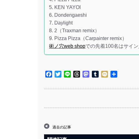
5. KEN YAYOI
6. Dondengaeshi
7. Daylight
8. 2（Traxman remix）
9. Pizza Pizza（Carpainter remix）
術ノ穴web shop
での先着100名はサイ
Facebook
Twitter
Line
Threads
Mastodon
Tumblr
Mixi
共
有
過去の記事