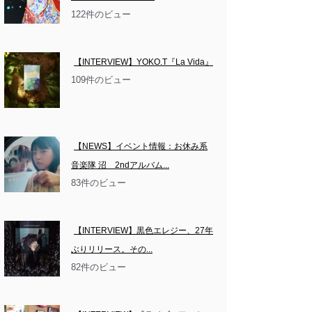
122件のビュー
【INTERVIEW】YOKO.T『La Vida』
109件のビュー
【NEWS】イベント情報：お休み系
音楽隊 沼　2ndアルバム...
83件のビュー
【INTERVIEW】黒色エレジー、27年
ぶりリリース。その...
82件のビュー