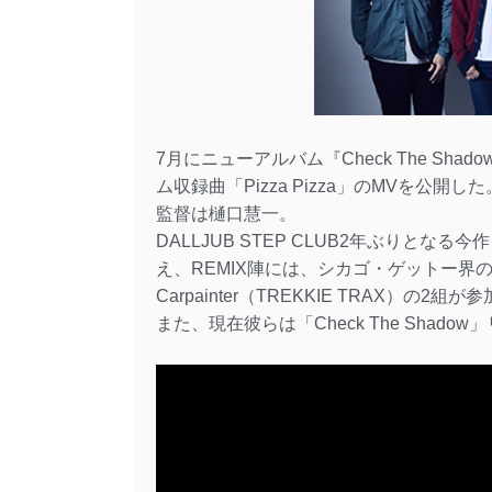
7月にニューアルバム『Check The Shad
ム収録曲「Pizza Pizza」のMVを公開した
監督は樋口慧一。
DALLJUB STEP CLUB2年ぶりとなる今
え、REMIX陣には、シカゴ・ゲットー界の重鎮
Carpainter（TREKKIE TRAX）の2組
また、現在彼らは「Check The Shado