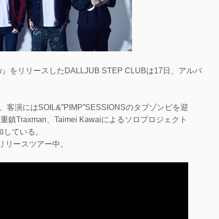
ow』をリリースしたDALLJUB STEP CLUBは17日、アルバ
。
作、客演にはSOIL&”PIMP”SESSIONSのタブゾンビを迎
Traxman、Taimei Kawaiによるソロプロジェクト
が参加している。
w」リリースツアー中。