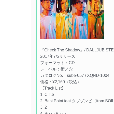
『Check The Shadow』/ DALLJUB ST
2017年7/5リリース
フォーマット：CD
レーベル：術ノ穴
カタログNo.：sube-057 / XQND-1004
価格：¥2,160（税込）
【Track List】
1. C.T.S
2. Best Point feat.タブゾンビ（from SO
3. 2
4. Pizza Pizza