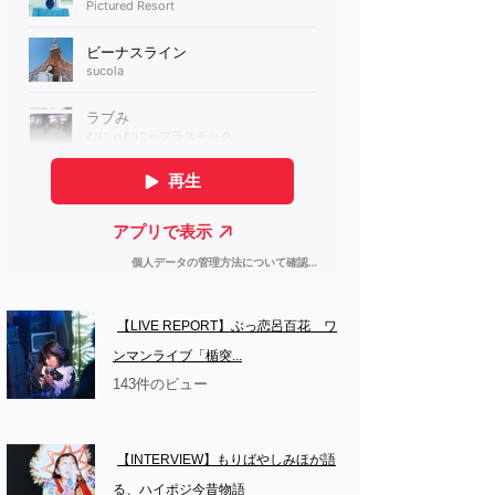
【LIVE REPORT】ぶっ恋呂百花　ワ
ンマンライブ「楯突...
143件のビュー
【INTERVIEW】もりばやしみほが語
る、ハイポジ今昔物語