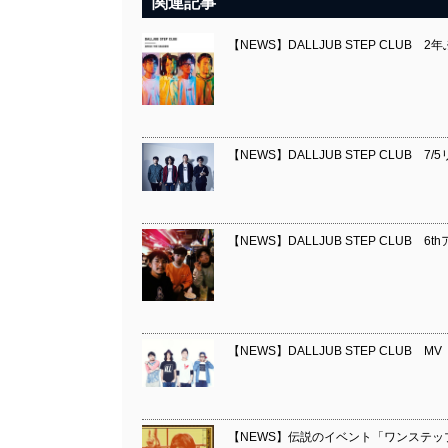
関連記事
【NEWS】DALLJUB STEP CLUB 2
【NEWS】DALLJUB STEP CLUB 7
【NEWS】DALLJUB STEP CLUB 6
【NEWS】DALLJUB STEP CLUB M
【NEWS】伝説のイベント「ワンステッ