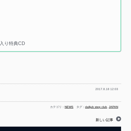
ン入り特典CD
2017.8.18 12:03
カテゴリ：
NEWS
タグ：
dalljub step club
,
JAPAN
新しい記事