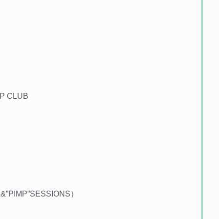
EP CLUB
IL&”PIMP”SESSIONS）