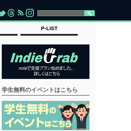
>
">
">
" >
P-LIST
学生無料のイベントはこちら