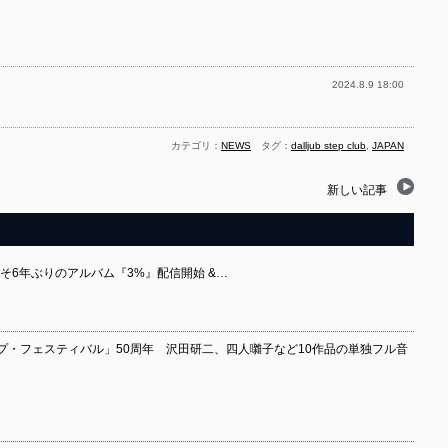
2024.8.9 18:00
カテゴリ：
NEWS
タグ：
dalljub step club
,
JAPAN
新しい記事
 およそ6年ぶりのアルバム『3%』配信開始 &…
プ・フェスティバル」50周年 沢田研二、四人囃子など10作品の単独フル音