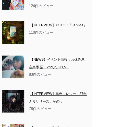
124件のビュー
【INTERVIEW】YOKO.T『La Vida』
110件のビュー
【NEWS】イベント情報：お休み系
音楽隊 沼　2ndアルバム...
83件のビュー
【INTERVIEW】黒色エレジー、27年
ぶりリリース。その...
78件のビュー