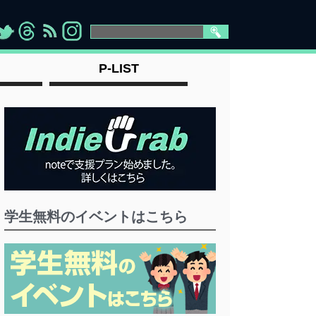
>
">
">
" >
P-LIST
学生無料のイベントはこちら