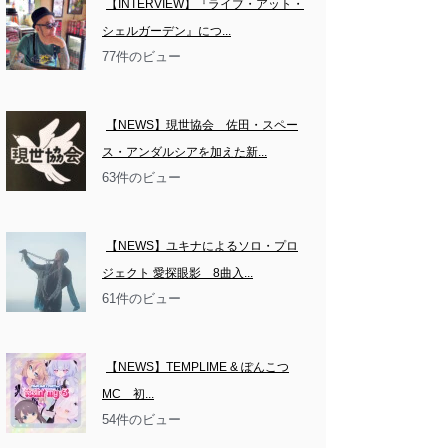
【INTERVIEW】『ライブ・アット・
シェルガーデン』につ...
77件のビュー
【NEWS】現世協会　佐田・スペー
ス・アンダルシアを加えた新...
63件のビュー
【NEWS】ユキナによるソロ・プロ
ジェクト 愛探眼影　8曲入...
61件のビュー
【NEWS】TEMPLIME & ぽんこつ
MC　初...
54件のビュー