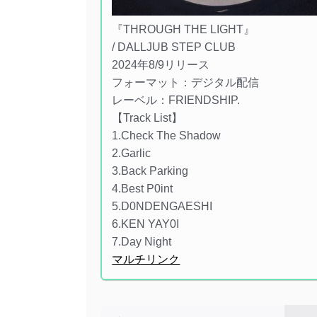
『THROUGH THE LIGHT』
/ DALLJUB STEP CLUB
2024年8/9リリース
フォーマット：デジタル配信
レーベル：FRIENDSHIP.
【Track List】
1.Check The Shadow
2.Garlic
3.Back Parking
4.Best P0int
5.D0NDENGAESHI
6.KEN YAY0I
7.Day Night
マルチリンク