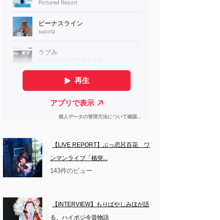
【LIVE REPORT】ぶっ恋呂百花　ワ
ンマンライブ「楯突...
143件のビュー
【INTERVIEW】もりばやしみほが語
る、ハイポジ今昔物語