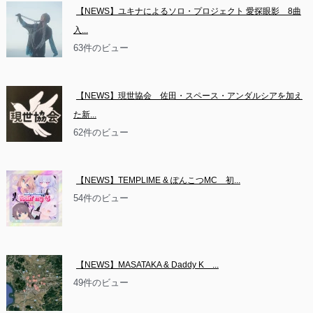
【NEWS】ユキナによるソロ・プロジェクト 愛探眼影　8曲
入...
63件のビュー
【NEWS】現世協会　佐田・スペース・アンダルシアを加え
た新...
62件のビュー
【NEWS】TEMPLIME & ぽんこつMC　初...
54件のビュー
【NEWS】MASATAKA & Daddy K　...
49件のビュー