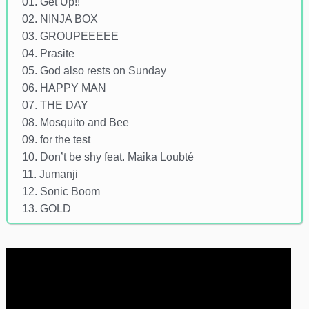
01. Get Up!!
02. NINJA BOX
03. GROUPEEEEE
04. Prasite
05. God also rests on Sunday
06. HAPPY MAN
07. THE DAY
08. Mosquito and Bee
09. for the test
10. Don’t be shy feat. Maika Loubté
11. Jumanji
12. Sonic Boom
13. GOLD