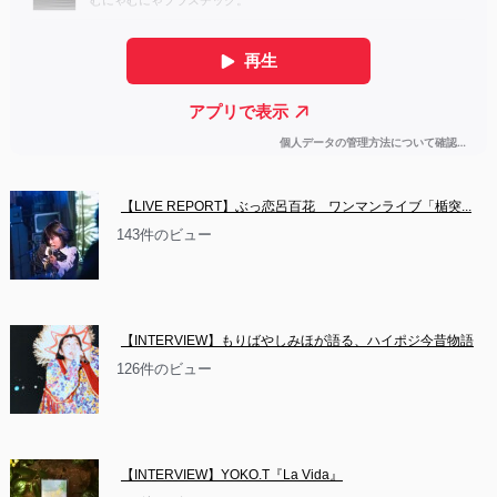
【LIVE REPORT】ぶっ恋呂百花　ワンマンライブ「楯突...
143件のビュー
【INTERVIEW】もりばやしみほが語る、ハイポジ今昔物語
126件のビュー
【INTERVIEW】YOKO.T『La Vida』