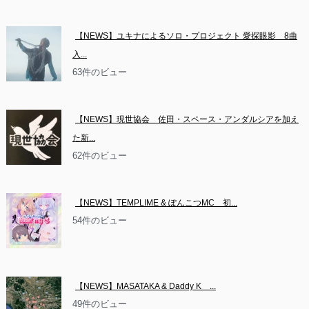
【NEWS】ユキナによるソロ・プロジェクト 愛探眼影　8曲
入...
63件のビュー
【NEWS】現世協会　佐田・スペース・アンダルシアを加え
た新...
62件のビュー
【NEWS】TEMPLIME & ぽんこつMC　初...
54件のビュー
【NEWS】MASATAKA & Daddy K　...
49件のビュー