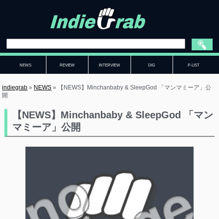
NEWS
REVIEW
INTERVIEW
DIG
P-LIST
indiegrab
»
NEWS
»
【NEWS】Minchanbaby & SleepGod 「マンマミーア」公
開
【NEWS】Minchanbaby & SleepGod 「マン
マミーア」公開