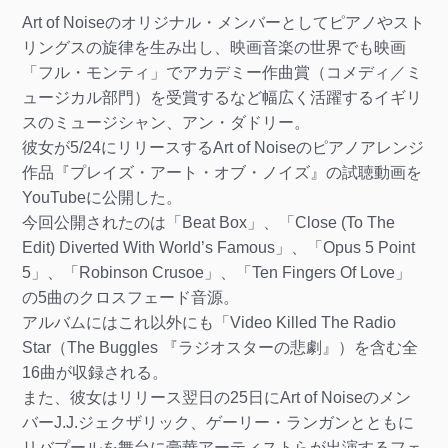
Art of Noiseのオリジナル・メンバーとしてピアノやスト
リングスの旋律を生み出し、映画音楽の世界でも映画
「フル・モンティ」でアカデミー作曲賞（コメディ／ミ
ュージカル部門）を受賞するなど幅広く活躍するイギリ
スのミュージシャン、アン・ダドリー。
彼女が5/24にリリースするArt of Noiseのピアノアレンジ
作品『プレイズ・アート・オブ・ノイズ』の試聴動画を
YouTubeに公開した。
今回公開されたのは「Beat Box」、「Close (To The
Edit) Diverted With World’s Famous」、「Opus 5 Point
5」、「Robinson Crusoe」、「Ten Fingers Of Love」
の5曲のクロスフェード音源。
アルバムにはこれ以外にも「Video Killed The Radio
Star（The Buggles 『ラジオスターの悲劇』）を含む全
16曲が収録される。
また、彼女はリリース翌日の25日にArt of Noiseのメン
バーJ.J.ジェクザリック、ゲーリー・ランガンとともに
リバプールを舞台に豪華アーティストらが出演するフェ