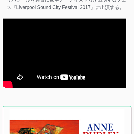
ス『Liverpool Sound City Festival 2017』に出演する。