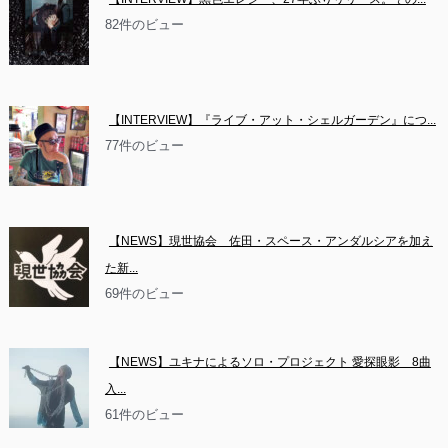
82件のビュー
【INTERVIEW】『ライブ・アット・シェルガーデン』につ...
77件のビュー
【NEWS】現世協会　佐田・スペース・アンダルシアを加え
た新...
69件のビュー
【NEWS】ユキナによるソロ・プロジェクト 愛探眼影　8曲
入...
61件のビュー