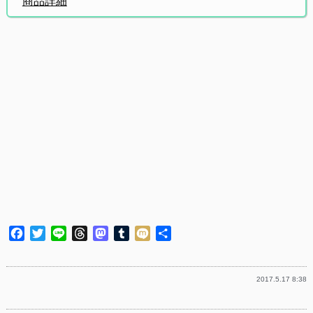
商品詳細
Facebook
Twitter
Line
Threads
Mastodon
Tumblr
Mixi
共
有
2017.5.17 8:38